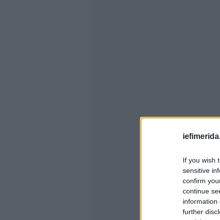
iefimerida
If you wish 
sensitive in
confirm you
continue se
information 
further disc