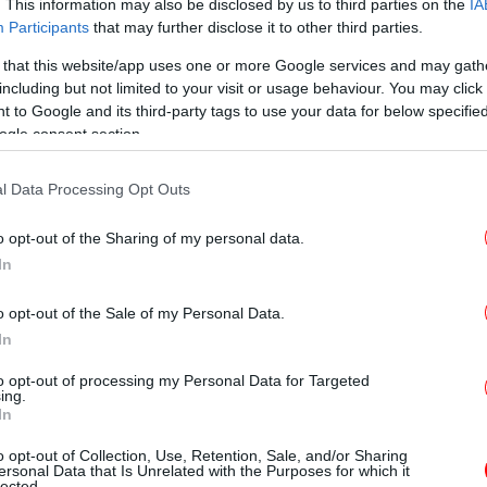
Έ
. This information may also be disclosed by us to third parties on the
IA
Participants
that may further disclose it to other third parties.
 that this website/app uses one or more Google services and may gath
including but not limited to your visit or usage behaviour. You may click 
«
 to Google and its third-party tags to use your data for below specifi
ogle consent section.
l Data Processing Opt Outs
του ΚΕΕΛΠΝΟ στη Συνέντευξη Τύπου που
α
o opt-out of the Sharing of my personal data.
ωπαϊκή Ημέρα Ενημέρωσης και
-Α
In
θολογική Χρήση των Αντιβιοτικών έπεσε ως
αφυπνίσει» όλους όσους σιωπούν στην
o opt-out of the Sale of my Personal Data.
ου ξεκάθαρα υποχρεώνει το φαρμακοποιό
In
Με
 ιατρική συνταγή», τονίζει ο ΙΣΑ σε
to opt-out of processing my Personal Data for Targeted
-Ε
ing.
In
έρευνα, αναφέρει το ΚΕΕΛΠΝΟ, η
o opt-out of Collection, Use, Retention, Sale, and/or Sharing
, σύμφωνα με τους επιστήμονες ήταν άμεσα
ersonal Data that Is Unrelated with the Purposes for which it
lected.