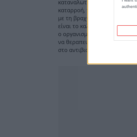
καταναλωτή ασθενή να πάρει 
authenti
καταρροή, πυρετό, ακόμη και
με τη βραχύχρονη κατ εκτίμησ
είναι το καλύτερο υπόβαθρο δ
ο οργανισμός συνηθίζει το αν
να θεραπευτεί από την πραγμα
στο αντιβιοτικό» δήλωσε ο Π