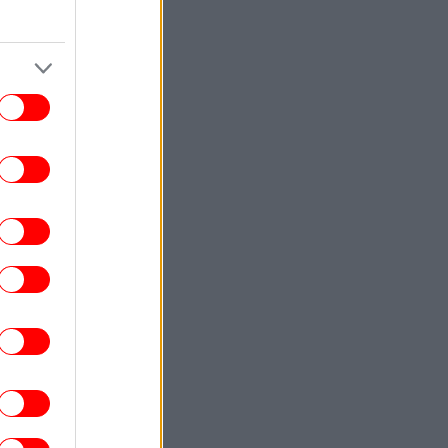
 θα κυβερνηθεί μετεκλογικά ο τόπος; Η
ερώτηση του ενός εκατομμυρίου
ΕΛΛΑΔΑ
11:34
οιξε η πλατφόρμα myAGRO -Απλούστερη
εφαρμογή και διαδικασία
ΠΟΛΙΤΙΚΗ
11:33
νάντηση Θεμιστοκλέους με Μητσοτάκη:
«Η καλύτερη δημόσια δωρεάν υγεία,
επένδυση στις επόμενες γενεές»
ΖΩΗ
11:31
πιστήμονες αποκαλύπτουν πώς είναι το
«ιδανικό» γυναικείο σώμα: Δεν
καθορίζεται από την αναλογία μέσης -
γοφών [εικόνα]
ΣΠΟΡ
11:29
ΠΑΟΚ, μεταγραφές: Ο Ρόμπι Ούρε στο
όχαστρο του Δικεφάλου -Η πρόταση για