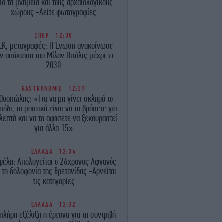
πό τα μνημεία και τους αρχαιολογικούς
χώρους -Δείτε φωτογραφίες
ΣΠΟΡ
12:38
EK, μεταγραφές: Η Ένωση ανακοίνωσε
ν απόκτηση του Μίλαν Βιτάλις μέχρι το
2030
GASTRONOMIE
12:37
χθυοπώλης: «Για να μη γίνει σκληρό το
πόδι, το μυστικό είναι να το βράσετε για
λεπτά και να το αφήσετε να ξεκουραστεί
για άλλα 15»
ΕΛΛΑΔΑ
12:34
ψέλη: Απολογείται ο 26χρονος Αφγανός
α τη δολοφονία της Βρετανίδας -Αρνείται
τις κατηγορίες
ΕΛΛΑΔΑ
12:32
 πλήρη εξέλιξη η έρευνα για τη συντριβή