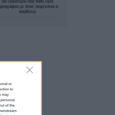
του ελικοπτέρου στην Ψάθα: Έγινε
αρτογράφηση με drone, αναμένονται οι
καταθέσεις
ΓΥΝΑΙΚΑ
12:29
εδόν ένας χρόνος χωρίς τη Λένα Σαμαρά
-Η οικογενειακή φωτογραφία που
δημοσίευσε ο γιος του Αντώνη Σαμαρά
ΣΠΟΡ
12:11
Βινίσιους Τζούνιορ: «Ρίχνει λάδι στη
τιά» ο Βραζιλιάνος -Διέγραψε όλες τις
αναρτήσεις στο Instagram
ΓΥΝΑΙΚΑ
12:10
«Blonzer»: Το κόλπο μακιγιάζ που
sonal or
υνδυάζει ρουζ και bronzer για φυσική
ection to
ηλιοκαμένη λάμψη
ou may
 personal
out of the
ΚΟΣΜΟΣ
12:02
μος για μητέρα σε διακοπές στο Παρίσι:
 downstream