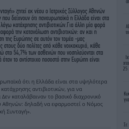
α
νταγή» ζητεί εκ νέου ο Ιατρικός Σύλλογος Αθηνών
 που δείχνουν ότι πανευρωπαϊκά η Ελλάδα είναι στα
 λόγω κατάχρησης αντιβιοτικών.
Για άλλη μία φορά
A
 αφορά την κατανάλωση αντιβιοτικών: αν και η
τη
η της Ευρώπης σε αυτόν τον τομέα -μας
ας στους δύο πολίτες από κάθε νοικοκυριό, κάθε
ενώ στο 54,7% των ασθενών που νοσηλεύονται στα
Ι
ά όταν το αντίστοιχο ποσοστό στην Ευρώπη είναι
χτα
25 
ρωπαϊκά ότι η Ελλάδα είναι στα υψηλότερα
κατάχρησης αντιβιοτικών, για να
Κυ
 Δεν καταλάβαιναν το βασικό διαχρονικό
γι
υ Αθηνών: δηλαδή να εφαρμοστεί ο Νόμος
κή Συνταγή».
Σε