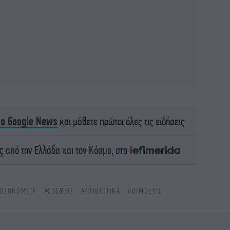
Ξ
δ
Ο 
το Google News
και μάθετε πρώτοι όλες τις ειδήσεις
ς
από την Ελλάδα και τον Κόσμο, στο
Η Α
φόρ
ΟΣΟΚΟΜΕΊΑ
ΑΣΘΕΝΕΊΣ
ΑΝΤΙΒΙΟΤΙΚΆ
ΛΟΙΜΏΞΕΙΣ
σ