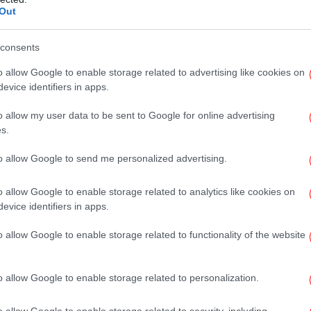
Πώς
 χρήση τους. Η διάσωση των αντιβιοτικών
Out
ήμαναν οι επιστήμονες, υπογραμμίζοντας ότι
μειώνονται ενώ τα μικρόβια αναπτύσσουν
consents
ό αποτελεί το σημαντικότερο πρόβλημα για
Άν
o allow Google to enable storage related to advertising like cookies on
ατισμός των ειδικών εστιάζεται στην αύξηση
evice identifiers in apps.
ψης αντιβιοτικών (από 10% το 2007 σε 15,6%
o allow my user data to be sent to Google for online advertising
Συ
s.
ροειδοποιεί ότι όσοι, εδώ και πολλά χρόνια
to allow Google to send me personalized advertising.
ι σε όλη την Ευρώπη, είναι συνένοχοι. Και
ήσουν και να τιμωρήσουν τους παραβάτες,
o allow Google to enable storage related to analytics like cookies on
Ε
 Υγεία και απέναντι στον Άρρωστο.
evice identifiers in apps.
ν ασθενών οφείλεται αφενός στην
o allow Google to enable storage related to functionality of the website
ει ο ασθενής και προσπαθεί να παρακάμψει
 αφετέρου στη σιωπηλή αποδοχή από τους
να χορηγούνται συνταγογραφούμενα
o allow Google to enable storage related to personalization.
αγή. Η εσφαλμένη αυτοαξιολόγηση του
στ
o allow Google to enable storage related to security, including