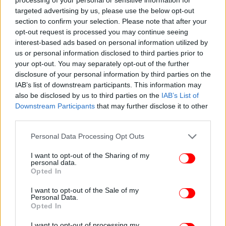
targeted advertising by us, please use the below opt-out
section to confirm your selection. Please note that after your
opt-out request is processed you may continue seeing
interest-based ads based on personal information utilized by
us or personal information disclosed to third parties prior to
your opt-out. You may separately opt-out of the further
disclosure of your personal information by third parties on the
Ακολουθήστε το
στο Google News
και μάθετε
IAB’s list of downstream participants. This information may
πρώτοι όλες τις ειδήσεις
also be disclosed by us to third parties on the
IAB’s List of
Downstream Participants
that may further disclose it to other
Δείτε όλες τις τελευταίες
Ειδήσεις
από την Ελλάδα και τον Κόσμο,
third parties.
στο
Please note that this website/app uses one or more Google
Personal Data Processing Opt Outs
services and may gather and store information including but
not limited to your visit or usage behaviour. You may click to
I want to opt-out of the Sharing of my
ΔΙΑΒΑΣΤΕ ΠΕΡΙΣΣΟΤΕΡΑ
ΓΡΑΜΜΈΣ
ΠΛΑΣΤΙΚΆ ΠΟΤΉΡΙΑ
ΜΊΑΣ
personal data.
grant or deny consent to Google and its third-party tags to
Opted In
ΧΡΉΣΗΣ
ΔΟΣΟΛΟΓΊΑ
use your data for below specified purposes in below Google
consent section.
I want to opt-out of the Sale of my
Personal Data.
Opted In
I want to opt-out of processing my