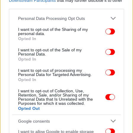
Downstream Participants
that may further disclose it to other
third parties.
Please note that this website/app uses one or more Google
Personal Data Processing Opt Outs
services and may gather and store information including but
not limited to your visit or usage behaviour. You may click to
I want to opt-out of the Sharing of my
personal data.
grant or deny consent to Google and its third-party tags to
Opted In
use your data for below specified purposes in below Google
consent section.
I want to opt-out of the Sale of my
Personal Data.
Opted In
I want to opt-out of processing my
Personal Data for Targeted Advertising.
Opted In
I want to opt-out of Collection, Use,
Retention, Sale, and/or Sharing of my
Personal Data that Is Unrelated with the
Purposes for which it was collected.
Opted Out
Και μέχρι σήμερα η φράση αυτή χρησιμοποιείται
όταν κάποιος πάει να πει πράγματα πασίγνωστα
Google consents
σαν να ήταν άγνωστα.
I want to allow Google to enable storage