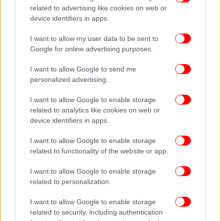
related to advertising like cookies on web or
Από τον Πειραιά λοιπόν του 1834 και με την
device identifiers in apps.
κουκουβάγια του Όθωνα ανά χείρας έγινε γνωστή η
I want to allow my user data to be sent to
φράση που σημαίνει «παρουσιάζω σαν καινούργιο
Google for online advertising purposes.
ή πρωτοποριακό κάτι που είναι ήδη πολύ γνωστό».
Πηγή Pireorama.gr
I want to allow Google to send me
personalized advertising.
Ακολουθήστε το
στο Google News
και μάθετε
I want to allow Google to enable storage
πρώτοι όλες τις ειδήσεις
related to analytics like cookies on web or
device identifiers in apps.
Δείτε όλες τις τελευταίες
Ειδήσεις
από την Ελλάδα και τον Κόσμο,
στο
I want to allow Google to enable storage
related to functionality of the website or app.
I want to allow Google to enable storage
ΔΙΑΒΑΣΤΕ ΠΕΡΙΣΣΟΤΕΡΑ
ΑΘΉΝΑ
ΑΡΙΣΤΟΦΆΝΗΣ
ΚΟΥΚΟΥΒΆΓΙΑ
related to personalization.
ΌΡΝΙΘΕΣ
ΌΘΩΝ
ΦΡΆΣΗ
ΚΟΜΊΖΩ
ΓΛΑΎΚΑ
I want to allow Google to enable storage
related to security, including authentication