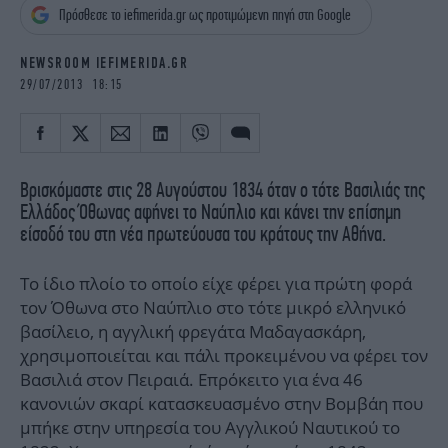
iBOOKS
ΖΩΔΙΑ
Πρόσθεσε το iefimerida.gr ως προτιμώμενη πηγή στη Google
OSCARS
THE OCEAN
NEWSROOM IEFIMERIDA.GR
MEDIA
ELAMEFORA
29/07/2013 18:15
NEWSLETTER
Βρισκόμαστε στις 28 Αυγούστου 1834 όταν ο τότε Βασιλιάς της
Ελλάδος Όθωνας αφήνει το Ναύπλιο και κάνει την επίσημη
είσοδό του στη νέα πρωτεύουσα του κράτους την Αθήνα.
Το ίδιο πλοίο το οποίο είχε φέρει για πρώτη φορά
τον Όθωνα στο Ναύπλιο στο τότε μικρό ελληνικό
βασίλειο, η αγγλική φρεγάτα Μαδαγασκάρη,
χρησιμοποιείται και πάλι προκειμένου να φέρει τον
Βασιλιά στον Πειραιά. Επρόκειτο για ένα 46
κανονιών σκαρί κατασκευασμένο στην Βομβάη που
μπήκε στην υπηρεσία του Αγγλικού Ναυτικού το