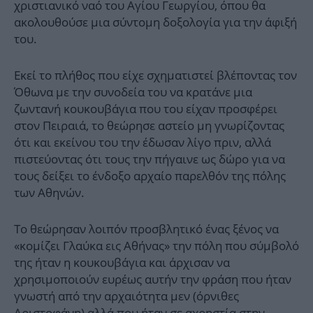
χριστιανικό ναό του Αγίου Γεωργίου, όπου θα
ακολουθούσε μια σύντομη δοξολογία για την άφιξή
του.
Εκεί το πλήθος που είχε σχηματιστεί βλέποντας τον
Όθωνα με την συνοδεία του να κρατάνε μια
ζωντανή κουκουβάγια που του είχαν προσφέρει
στον Πειραιά, το θεώρησε αστείο μη γνωρίζοντας
ότι και εκείνου του την έδωσαν λίγο πριν, αλλά
πιστεύοντας ότι τους την πήγαινε ως δώρο για να
τους δείξει το ένδοξο αρχαίο παρελθόν της πόλης
των Αθηνών.
Το θεώρησαν λοιπόν προσβλητικό ένας ξένος να
«κομίζει Γλαύκα εις Αθήνας» την πόλη που σύμβολό
της ήταν η κουκουβάγια και άρχισαν να
χρησιμοποιούν ευρέως αυτήν την φράση που ήταν
γνωστή από την αρχαιότητα μεν (όρνιθες
Αριστοφάνη) αλλά που ήταν σε αχρηστία στην