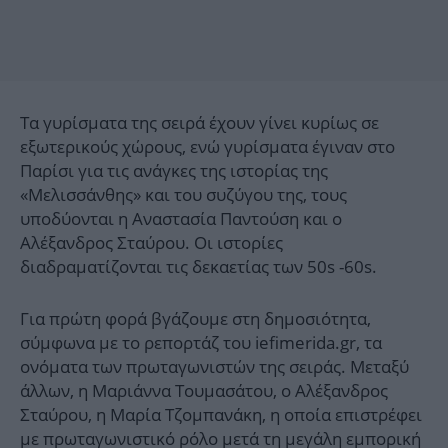
Τα γυρίσματα της σειρά έχουν γίνει κυρίως σε
εξωτερικούς χώρους, ενώ γυρίσματα έγιναν στο
Παρίσι για τις ανάγκες της ιστορίας της
«Μελισσάνθης» και του συζύγου της, τους
υποδύονται η Αναστασία Παντούση και ο
Αλέξανδρος Σταύρου. Οι ιστορίες
διαδραματίζονται τις δεκαετίας των 50s -60s.
Για πρώτη φορά βγάζουμε στη δημοσιότητα,
σύμφωνα με το ρεπορτάζ του iefimerida.gr, τα
ονόματα των πρωταγωνιστών της σειράς. Μεταξύ
άλλων, η Μαριάννα Τουμασάτου, ο Αλέξανδρος
Σταύρου, η Μαρία Τζομπανάκη, η οποία επιστρέφει
με πρωταγωνιστικό ρόλο μετά τη μεγάλη εμπορική