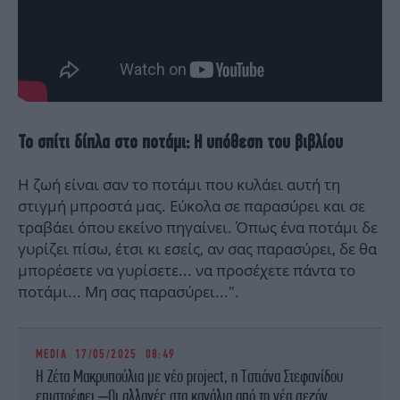
Το σπίτι δίπλα στο ποτάμι: Η υπόθεση του βιβλίου
Η ζωή είναι σαν το ποτάμι που κυλάει αυτή τη
στιγμή μπροστά μας. Εύκολα σε παρασύρει και σε
τραβάει όπου εκείνο πηγαίνει. Όπως ένα ποτάμι δε
γυρίζει πίσω, έτσι κι εσείς, αν σας παρασύρει, δε θα
μπορέσετε να γυρίσετε... να προσέχετε πάντα το
ποτάμι... Μη σας παρασύρει...".
MEDIA
17/05/2025 08:49
Η Ζέτα Μακρυπούλια με νέο project, η Τατιάνα Στεφανίδου
επιστρέφει –Οι αλλαγές στα κανάλια από τη νέα σεζόν