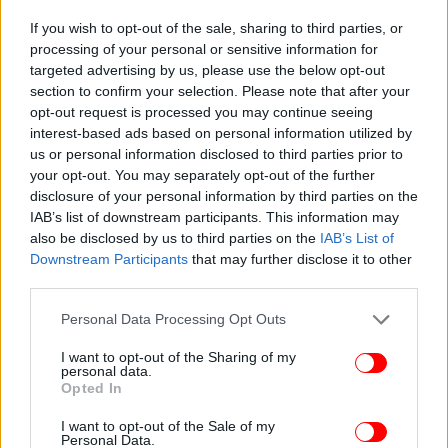
Αλέξανδρος Σταύρου και ο Θάνος Λέκκας τον
εραστή της.
If you wish to opt-out of the sale, sharing to third parties, or
processing of your personal or sensitive information for
targeted advertising by us, please use the below opt-out
section to confirm your selection. Please note that after your
opt-out request is processed you may continue seeing
interest-based ads based on personal information utilized by
us or personal information disclosed to third parties prior to
your opt-out. You may separately opt-out of the further
disclosure of your personal information by third parties on the
IAB’s list of downstream participants. This information may
also be disclosed by us to third parties on the
IAB’s List of
Downstream Participants
that may further disclose it to other
third parties.
Please note that this website/app uses one or more Google
Personal Data Processing Opt Outs
services and may gather and store information including but
not limited to your visit or usage behaviour. You may click to
I want to opt-out of the Sharing of my
personal data.
grant or deny consent to Google and its third-party tags to
Opted In
Την Ιουλία υποδύεται η Νάνσυ Μπούκλη, τον
use your data for below specified purposes in below Google
σύζυγο της ο Μιχάλης Τιτόπουλος, την πεθερά της η
consent section.
I want to opt-out of the Sale of my
Μαρία Τζομπανάκη και τον πεθερό της ο Βασίλης
Personal Data.