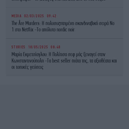
MEDIA
02/03/2025 09:42
The Åre Murders: Η πολυσυζητημένη σκανδιναβική σειρά Νο
1 στο Netflix -Το απόλυτο nordic noir
STORIES
18/05/2025 08:48
Μαρία Εκμετσίογλου: Η Πολίτισα σεφ μάς ξεναγεί στην
Κωνσταντινούπολη -Τα best seller πιάτα της, τα αξιοθέατα και
οι τοπικές γεύσεις