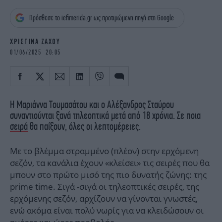
iBOOKS
ΖΩΔΙΑ
Πρόσθεσε το iefimerida.gr ως προτιμώμενη πηγή στη Google
OSCARS
THE OCEAN
MEDIA
ELAMEFORA
ΧΡΙΣΤΙΝΑ ΖΑΧΟΥ
01/06/2025 20:05
NEWSLETTER
Η Μαριάννα Τουμασάτου και ο Αλέξανδρος Σταύρου
συναντιούνται ξανά τηλεοπτικά μετά από 18 χρόνια. Σε ποια
σειρά
θα παίξουν, όλες οι λεπτομέρειες.
Με το βλέμμα στραμμένο (πλέον) στην ερχόμενη
σεζόν, τα κανάλια έχουν «κλείσει» τις σειρές που θα
μπουν στο πρώτο μισό της πιο δυνατής ζώνης: της
prime time. Σιγά -σιγά οι τηλεοπτικές σειρές, της
ερχόμενης σεζόν, αρχίζουν να γίνονται γνωστές,
ενώ ακόμα είναι πολύ νωρίς για να κλειδώσουν οι