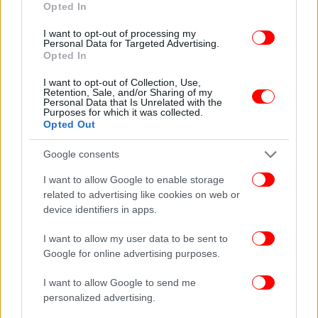
Opted In
Χαλεκατεβάκης.
I want to opt-out of processing my
Personal Data for Targeted Advertising.
Την Ασπασία ενσαρκώνει η Έβελυν Ασουάντ, τον
Opted In
σύζυγο της υποδύεται ο Δημήτρης
Αποστολόπουλος και την πεθερά της η Ιωάννα
I want to opt-out of Collection, Use,
Retention, Sale, and/or Sharing of my
Μαυρέα.
Personal Data that Is Unrelated with the
Purposes for which it was collected.
Opted Out
Google consents
I want to allow Google to enable storage
related to advertising like cookies on web or
device identifiers in apps.
I want to allow my user data to be sent to
Google for online advertising purposes.
I want to allow Google to send me
personalized advertising.