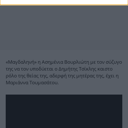
«Μαγδαληνή» η Ασημένια Βουρλιώτη με τον σύζυγο
της να τον υποδύεται ο Δημήτης Τσίκλης καιστο
ρόλο της θείας της, αδερφή της μητέρας της, έχει η
Μαριάννα Τουμασάτου.