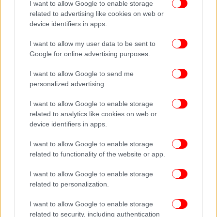
I want to allow Google to enable storage
Ο Λευκός Οίκος αποκάλυψε τον Νοέμβριο του 2021
related to advertising like cookies on web or
device identifiers in apps.
ότι ο
Τζο Μπάιντεν αφαίρεσε έναν «καλοήθη αλλά
δυνητικά προκαρκινικό» πολύποδα
από το κόλον
I want to allow my user data to be sent to
του κατά τη διάρκεια μιας κολονοσκόπησης
Google for online advertising purposes.
ρουτίνας.
Φεβρουάριος 2023 – Καρκίνος του δέρματος
I want to allow Google to send me
personalized advertising.
Μόλις λίγους μήνες μετά το δεύτερο έτος της
I want to allow Google to enable storage
προεδρίας του, ο Τζο Μπάιντεν αφαίρεσε ένα
related to analytics like cookies on web or
εξάνθημα στο δέρμα από το στήθος του, το οποίο
device identifiers in apps.
ταυτοποιήθηκε αργότερα ως βασικοκυτταρικό
καρκίνωμα, μια μορφή καρκίνου του δέρματος.
I want to allow Google to enable storage
related to functionality of the website or app.
I want to allow Google to enable storage
related to personalization.
I want to allow Google to enable storage
related to security, including authentication