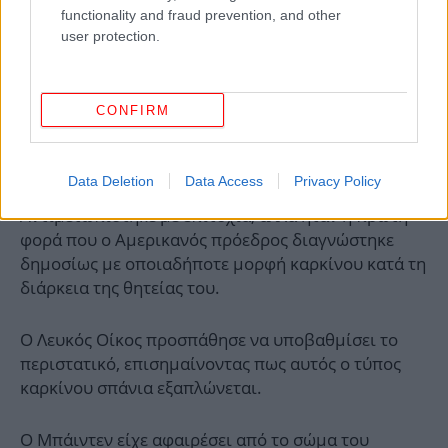
functionality and fraud prevention, and other
user protection.
CONFIRM
Data Deletion
Data Access
Privacy Policy
Αντιμετωπίστηκε με επιτυχία, αλλά ήταν η πρώτη
φορά που ο Αμερικανός πρόεδρος διαγνώστηκε
δημοσίως με οποιαδήποτε μορφή καρκίνου κατά τη
διάρκεια της θητείας του.
Ο Λευκός Οίκος προσπάθησε να υποβαθμίσει το
περιστατικό, επισημαίνοντας πως αυτός ο τύπος
καρκίνου σπάνια εξαπλώνεται.
Ο Μπάιντεν είχε αφαιρέσει από το σώμα του