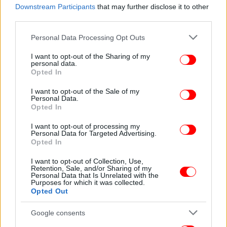
απώλεια του γιου του, ξεκίνησε το «Cancer
Downstream Participants
that may further disclose it to other
Mooonshot», μια ομοσπονδιακή προσπάθεια για
third parties.
την επιτάχυνση της έρευνας για τον καρκίνο.
Please note that this website/app uses one or more Google
Personal Data Processing Opt Outs
services and may gather and store information including but
2019: Κρίσεις βήχα και ανησυχίες για την προεκλογική
not limited to your visit or usage behaviour. You may click to
I want to opt-out of the Sharing of my
personal data.
του εκστρατεία
grant or deny consent to Google and its third-party tags to
Opted In
use your data for below specified purposes in below Google
consent section.
Καθώς ο 76χρονος τότε Μπάιντεν βρισκόταν εν
I want to opt-out of the Sale of my
Personal Data.
μέσω της προεκλογικής του εκστρατείας για τις
Opted In
προεδρικές εκλογές των ΗΠΑ το 2019, οι δημόσιες
I want to opt-out of processing my
εμφανίσεις του προκάλεσαν ανησυχίες.
Personal Data for Targeted Advertising.
Opted In
Οι δημοσιογράφοι σημείωναν συχνές κρίσεις βήχα
I want to opt-out of Collection, Use,
και βραχνή ομιλία. Οι επικεφαλής της
Retention, Sale, and/or Sharing of my
Personal Data that Is Unrelated with the
προεκλογικής του εκστρατείας επέμεναν ότι ήταν
Purposes for which it was collected.
καλά, κατηγορώντας τις εποχιακές αλλεργίες.
Opted Out
Google consents
Νοέμβριος 2021: Αφαίρεση πολύποδα παχέος εντέρου