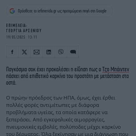
iBOOKS
ΖΩΔΙΑ
Πρόσθεσε το iefimerida.gr ως προτιμώμενη πηγή στη Google
OSCARS
THE OCEAN
MEDIA
ELAMEFORA
ΕΠΙΜΕΛΕΙΑ:
ΓΕΩΡΓΙΑ ΑΡΣΕΝΙΟΥ
NEWSLETTER
19/05/2025 13:11
Παγκόσμιο σοκ έχει προκαλέσει η είδηση πως ο
Τζο Μπάιντεν
πάσχει από επιθετικό καρκίνο του προστάτη με μετάσταση στα
οστά.
Ο πρώην πρόεδρος των ΗΠΑ, όμως, έχει έρθει
πολλές φορές αντιμέτωπες με διάφορα
προβλήματα υγείας, τα οποία κατάφερε να
ξεπεράσει. Από εγκεφαλικές αιμορραγίες,
πνευμονικές εμβολές, πολύποδες μέχρι καρκίνο
του δέρματος. Όλα ξεκίνησαν με μια διάγνωση που