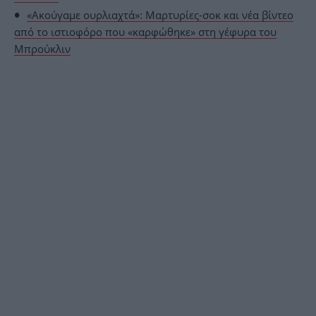
«Ακούγαμε ουρλιαχτά»: Μαρτυρίες-σοκ και νέα βίντεο
από το ιστιοφόρο που «καρφώθηκε» στη γέφυρα του
Μπρούκλιν