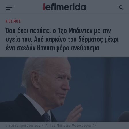
ΚΟΣΜΟΣ
ΕΙΔΗΣΕΙΣ
ΠΟΛΙΤΙΚΗ
Όσα έχει περάσει ο Τζο Μπάιντεν με την
NON PAPER
ΕΛΛΑΔΑ
υγεία του: Από καρκίνο του δέρματος μέχρι
ΟΙΚΟΝΟΜΙΑ
ΚΟΣΜΟΣ
ένα σχεδόν θανατηφόρο ανεύρυσμα
ΠΟΛΙΤΙΣΜΟΣ
ΠΑΝΕΛΛΗΝΙΕΣ
ΖΩΗ
ΣΠΟΡ
ΓΥΝΑΙΚΑ
ENGLISH EDITION
ΠΟΛΗ
STORIES
ΕΚΛΟΓΕΣ
TRAVEL
ΤΕΧΝΟΛΟΓΙΑ
ΥΓΕΙΑ
DESIGN
ΟΛΥΜΠΙΑΚΟΙ ΑΓΩΝΕΣ
EURO
GREEN
PODCAST
iAUTOKINITO
iOPINIONS
iGASTRONOMIE
Ο πρώην πρόεδρος των ΗΠΑ, Τζο Μπάιντεν/Φωτογραφία: AP