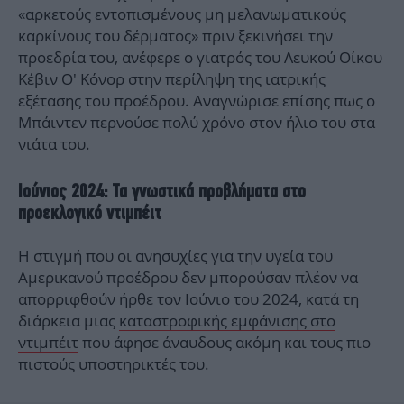
«αρκετούς εντοπισμένους μη μελανωματικούς
καρκίνους του δέρματος» πριν ξεκινήσει την
προεδρία του, ανέφερε ο γιατρός του Λευκού Οίκου
Κέβιν Ο' Κόνορ στην περίληψη της ιατρικής
εξέτασης του προέδρου. Αναγνώρισε επίσης πως ο
Μπάιντεν περνούσε πολύ χρόνο στον ήλιο του στα
νιάτα του.
Ιούνιος 2024: Τα γνωστικά προβλήματα στο
προεκλογικό ντιμπέιτ
Η στιγμή που οι ανησυχίες για την υγεία του
Αμερικανού προέδρου δεν μπορούσαν πλέον να
απορριφθούν ήρθε τον Ιούνιο του 2024, κατά τη
διάρκεια μιας
καταστροφικής εμφάνισης στο
ντιμπέιτ
που άφησε άναυδους ακόμη και τους πιο
πιστούς υποστηρικτές του.