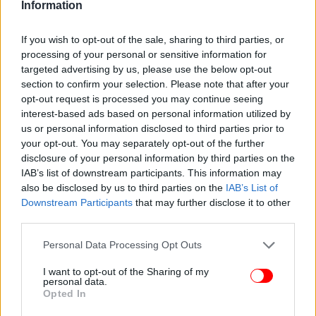
Information
If you wish to opt-out of the sale, sharing to third parties, or
processing of your personal or sensitive information for
targeted advertising by us, please use the below opt-out
section to confirm your selection. Please note that after your
opt-out request is processed you may continue seeing
interest-based ads based on personal information utilized by
us or personal information disclosed to third parties prior to
your opt-out. You may separately opt-out of the further
disclosure of your personal information by third parties on the
IAB’s list of downstream participants. This information may
also be disclosed by us to third parties on the
IAB’s List of
Downstream Participants
that may further disclose it to other
third parties.
Please note that this website/app uses one or more Google
Personal Data Processing Opt Outs
Αρχικά είχε δηλώσει ότι περπατούσε λίγα μέτρα
services and may gather and store information including but
μπροστά του, όταν άκουσε πέτρες να κυλούν και
not limited to your visit or usage behaviour. You may click to
I want to opt-out of the Sharing of my
personal data.
στη συνέχεια είδε «ένα σώμα να πέφτει μέσα στους
grant or deny consent to Google and its third-party tags to
Opted In
use your data for below specified purposes in below Google
θάμνους». Ωστόσο, σε μεταγενέστερη κατάθεσή του
consent section.