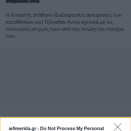
ανθρωποκτονία
Η δικαστής στάθηκε ιδιαίτερα στις αντιφάσεις των
καταθέσεων του Τζόναθαν Άντικ σχετικά με τις
τελευταίες στιγμές πριν από την πτώση του πατέρα
του.
iefimerida.gr -
Do Not Process My Personal