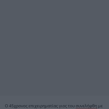
Ο 45χρονος επιχειρηματίας γιος του
συνελήφθη
με