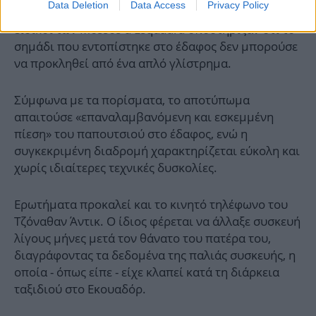
Data Deletion
Data Access
Privacy Policy
τεχνική ανάλυση του σημείου της πτώσης. Οι
ειδικοί των Mossos d'Esquadra υποστήριξαν ότι το
σημάδι που εντοπίστηκε στο έδαφος δεν μπορούσε
να προκληθεί από ένα απλό γλίστρημα.
Σύμφωνα με τα πορίσματα, το αποτύπωμα
απαιτούσε «επαναλαμβανόμενη και εσκεμμένη
πίεση» του παπουτσιού στο έδαφος, ενώ η
συγκεκριμένη διαδρομή χαρακτηρίζεται εύκολη και
χωρίς ιδιαίτερες τεχνικές δυσκολίες.
Ερωτήματα προκαλεί και το κινητό τηλέφωνο του
Τζόναθαν Άντικ. Ο ίδιος φέρεται να άλλαξε συσκευή
λίγους μήνες μετά τον θάνατο του πατέρα του,
διαγράφοντας τα δεδομένα της παλιάς συσκευής, η
οποία - όπως είπε - είχε κλαπεί κατά τη διάρκεια
ταξιδιού στο Εκουαδόρ.