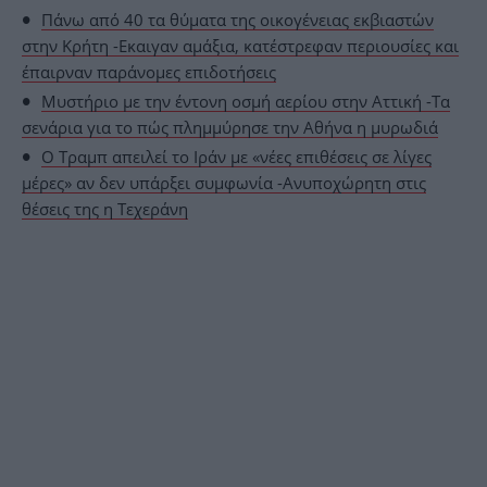
Πάνω από 40 τα θύματα της οικογένειας εκβιαστών
στην Κρήτη -Εκαιγαν αμάξια, κατέστρεφαν περιουσίες και
έπαιρναν παράνομες επιδοτήσεις
Μυστήριο με την έντονη οσμή αερίου στην Αττική -Τα
σενάρια για το πώς πλημμύρησε την Αθήνα η μυρωδιά
Ο Τραμπ απειλεί το Ιράν με «νέες επιθέσεις σε λίγες
μέρες» αν δεν υπάρξει συμφωνία -Ανυποχώρητη στις
θέσεις της η Τεχεράνη