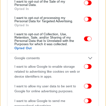
υποστήριξε ότι ο πατέρας του χρησιμοποιούσε το
I want to opt-out of the Sale of my
Personal Data.
κινητό του τηλέφωνο κατά τη διάρκεια της
Opted In
διαδρομής.
I want to opt-out of processing my
Personal Data for Targeted Advertising.
Η έρευνα στο κινητό του Ισάκ Άντικ έδειξε ότι είχε
Opted In
τραβήξει φωτογραφίες μόνο στην αρχή της
I want to opt-out of Collection, Use,
πεζοπορίας, ενώ το τηλέφωνο βρέθηκε στην τσέπη
Retention, Sale, and/or Sharing of my
Personal Data that Is Unrelated with the
του μετά τον θάνατό του.
Purposes for which it was collected.
Opted Out
Google consents
ΚΟΣΜΟΣ
19/05/2026 18:15
Θάνατος ιδρυτή των Mango: Ο γιος του αφέθηκε ελεύθερος με
I want to allow Google to enable storage
εγγύηση ενός εκατομμυρίου ευρώ και περιοριστικούς όρους
related to advertising like cookies on web or
device identifiers in apps.
Παράλληλα, οι αστυνομικές αρχές θεωρούν ύποπτο
I want to allow my user data to be sent to
το γεγονός ότι ο Τζόναθαν Άντικ είχε επισκεφθεί
Google for online advertising purposes.
την περιοχή τρεις φορές τις ημέρες πριν από την
I want to allow Google to send me
τραγωδία, κάτι που - σύμφωνα με τους ερευνητές -
personalized advertising.