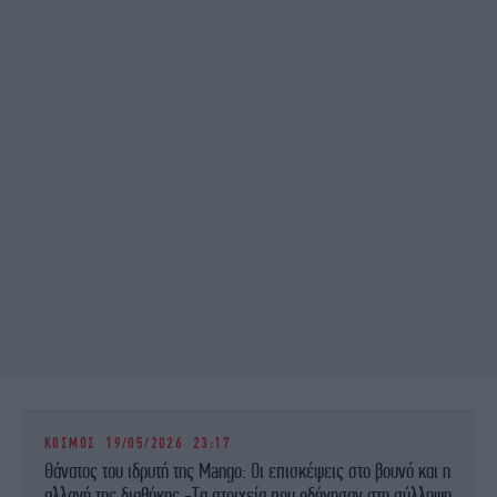
ΚΟΣΜΟΣ
19/05/2026 23:17
Θάνατος του ιδρυτή της Mango: Οι επισκέψεις στο βουνό και η
αλλαγή της διαθήκης -Τα στοιχεία που οδήγησαν στη σύλληψη