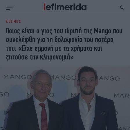
ΚΟΣΜΟΣ
ΕΙΔΗΣΕΙΣ
ΠΟΛΙΤΙΚΗ
Ποιος είναι ο γιος του ιδρυτή της Mango που
NON PAPER
ΕΛΛΑΔΑ
συνελήφθη για τη δολοφονία του πατέρα
ΟΙΚΟΝΟΜΙΑ
ΚΟΣΜΟΣ
του: «Είχε εμμονή με τα χρήματα και
ΠΟΛΙΤΙΣΜΟΣ
ΠΑΝΕΛΛΗΝΙΕΣ
ζητούσε την κληρονομιά»
ΖΩΗ
ΣΠΟΡ
ΓΥΝΑΙΚΑ
ENGLISH EDITION
ΠΟΛΗ
STORIES
ΕΚΛΟΓΕΣ
TRAVEL
ΤΕΧΝΟΛΟΓΙΑ
ΥΓΕΙΑ
DESIGN
ΟΛΥΜΠΙΑΚΟΙ ΑΓΩΝΕΣ
EURO
GREEN
PODCAST
iAUTOKINITO
iOPINIONS
iGASTRONOMIE