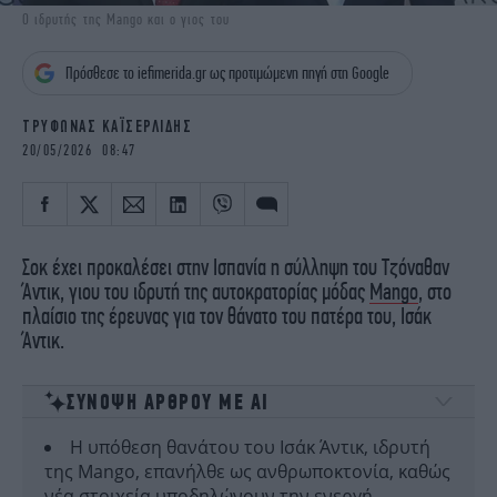
iBOOKS
ΖΩΔΙΑ
Ο ιδρυτής της Mango και ο γιος του
OSCARS
THE OCEAN
Πρόσθεσε το iefimerida.gr ως προτιμώμενη πηγή στη Google
MEDIA
ELAMEFORA
ΤΡΥΦΩΝΑΣ ΚΑΪΣΕΡΛΙΔΗΣ
NEWSLETTER
20/05/2026 08:47
Σοκ έχει προκαλέσει στην Ισπανία η σύλληψη του Τζόναθαν
Άντικ, γιου του ιδρυτή της αυτοκρατορίας μόδας
Mango
, στο
πλαίσιο της έρευνας για τον θάνατο του πατέρα του, Ισάκ
Άντικ.
ΣΥΝΟΨΗ ΑΡΘΡΟΥ ΜΕ ΑΙ
Η υπόθεση θανάτου του Ισάκ Άντικ, ιδρυτή
της Mango, επανήλθε ως ανθρωποκτονία, καθώς
νέα στοιχεία υποδηλώνουν την ενεργή