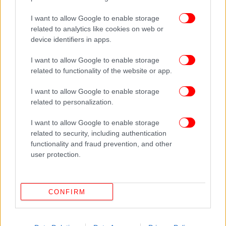
Οι έλεγχοι στο δίκτυο φυσικού αερίου της Αττικής,
I want to allow Google to enable storage
ολοκληρώθηκαν χθες στις 22:30 και δεν
related to analytics like cookies on web or
διαπιστώθηκε καμία διαρροή φυσικού αερίου ούτε
device identifiers in apps.
υπήρξε οποιοδήποτε εύρημα που να σχετίζεται με
το δίκτυο διανομής. Αυτό ανακοίνωσε σήμερα η
I want to allow Google to enable storage
εταιρεία διαχείρισης του δικτύου, Enaon EDA,
related to functionality of the website or app.
αναφερόμενη στις κλήσεις που έλαβε χθες το
I want to allow Google to enable storage
Κέντρο της Άμεσης Επέμβασης της εταιρείας για
related to personalization.
οσμή στην ατμόσφαιρα σε περιοχές της Αττικής.
I want to allow Google to enable storage
Όπως
τονίζει η Enaon
: «Τα αρμόδια συνεργεία
related to security, including authentication
functionality and fraud prevention, and other
επιφυλακής μετέβησαν άμεσα στις περιοχές της
user protection.
Αττικής από όπου προήλθαν μαζικές κλήσεις
πολιτών, για τους απαραίτητους τεχνικούς
ελέγχους. Η εταιρεία ενίσχυσε τη δομή της Άμεσης
CONFIRM
Επέμβασης και κινητοποίησε ειδικό εξοπλισμό για
τη διενέργεια των ελέγχων.