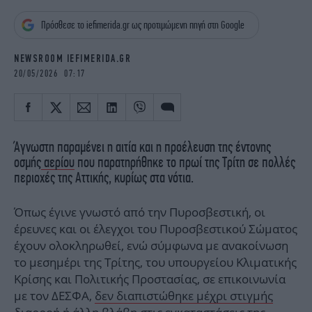
iBOOKS
ΖΩΔΙΑ
Πρόσθεσε το iefimerida.gr ως προτιμώμενη πηγή στη Google
OSCARS
THE OCEAN
MEDIA
ELAMEFORA
NEWSROOM IEFIMERIDA.GR
20/05/2026 07:17
NEWSLETTER
Άγνωστη παραμένει η αιτία και η προέλευση της έντονης
οσμής
αερίου
που παρατηρήθηκε το πρωί της Τρίτη σε πολλές
περιοχές της Αττικής, κυρίως στα νότια.
Όπως έγινε γνωστό από την Πυροσβεστική, οι
έρευνες και οι έλεγχοι του Πυροσβεστικού Σώματος
έχουν ολοκληρωθεί, ενώ σύμφωνα με ανακοίνωση
το μεσημέρι της Τρίτης, του υπουργείου Κλιματικής
Κρίσης και Πολιτικής Προστασίας, σε επικοινωνία
με τον ΔΕΣΦΑ,
δεν διαπιστώθηκε μέχρι στιγμής