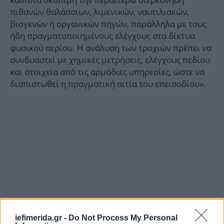
πιθανών θαλάσσιων, λιμενικών, ναυτιλιακών,
βιογενών ή οργανικών πηγών, παράλληλα με τους
ήδη πραγματοποιημένους ελέγχους στα δίκτυα
φυσικού αερίου. Η ανάλυση των τροχιών πρέπει να
συνδυαστεί με χημικές μετρήσεις, ελέγχους πεδίου
και στοιχεία από τις αρμόδιες υπηρεσίες, ώστε να
διαπιστωθεί η πραγματική αιτία του επεισοδίου».
iefimerida.gr -
Do Not Process My Personal