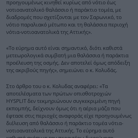
προηγουμένως κινηθεί κυρίως από νότιο έως
νοτιοανατολικό θαλάσσιο ή παράκτιο τομέα, με
διαδρομές που σχετίζονται με τον Σαρωνικό, το
νότιο παραλιακό μέτωπο και τη θαλάσσια περιοχή
νότια-νοτιοανατολικά της Αττικής».
«Το εύρημα αυτό είναι σημαντικό, διότι καθιστά
μετεωρολογικά συμβατή μια θαλάσσια ή παράκτια
προέλευση της οσμής. Δεν αποτελεί όμως απόδειξη
της ακριβούς πηγής», σημειώνει ο κ. Κολυδάς.
Στο άρθρο του ο κ. Κολυδας αναφέρει: «Τα
αποτελέσματα των πρώτων οπισθοτροχιών
HYSPLIT δεν τεκμηριώνουν συγκεκριμένη πηγή
εκπομπής, δείχνουν όμως ότι η αέρια μάζα που
έφτασε στις περιοχές αναφοράς είχε προηγουμένως
διέλευση από θαλάσσιο ή παράκτιο τομέα νότια-
νοτιοανατολικά της Αττικής. Το εύρημα αυτό
καθιστά σκόπιμη την περαιτέρω διερεύνηση