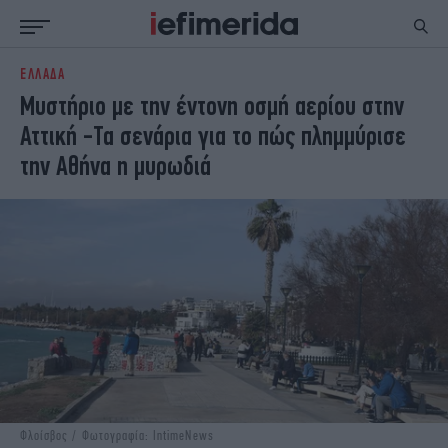
ΕΛΛΑΔΑ
ΕΙΔΗΣΕΙΣ
ΠΟΛΙΤΙΚΗ
Μυστήριο με την έντονη οσμή αερίου στην
NON PAPER
ΕΛΛΑΔΑ
Αττική -Τα σενάρια για το πώς πλημμύρισε
ΟΙΚΟΝΟΜΙΑ
ΚΟΣΜΟΣ
την Αθήνα η μυρωδιά
ΠΟΛΙΤΙΣΜΟΣ
ΠΑΝΕΛΛΗΝΙΕΣ
ΖΩΗ
ΣΠΟΡ
ΓΥΝΑΙΚΑ
ENGLISH EDITION
ΠΟΛΗ
STORIES
ΕΚΛΟΓΕΣ
TRAVEL
ΤΕΧΝΟΛΟΓΙΑ
ΥΓΕΙΑ
DESIGN
ΟΛΥΜΠΙΑΚΟΙ ΑΓΩΝΕΣ
EURO
GREEN
PODCAST
iAUTOKINITO
iOPINIONS
iGASTRONOMIE
Φλοίσβος / Φωτογραφία: IntimeNews