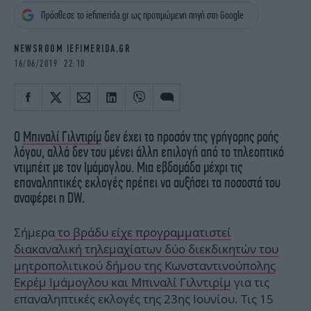
iBOOKS
ΖΩΔΙΑ
Πρόσθεσε το iefimerida.gr ως προτιμώμενη πηγή στη Google
OSCARS
THE OCEAN
MEDIA
ELAMEFORA
NEWSROOM IEFIMERIDA.GR
16/06/2019 22:10
NEWSLETTER
Ο
Μπιναλί Γιλντιρίμ
δεν έχει το προσόν της γρήγορης ροής
λόγου, αλλά δεν του μένει άλλη επιλογή από το τηλεοπτικό
ντιμπέιτ με τον Ιμάμογλου. Μια εβδομάδα μέχρι τις
επαναληπτικές εκλογές πρέπει να αυξήσει τα ποσοστά του
αναφέρει η DW.
Σήμερα
το βράδυ είχε προγραμματιστεί
διακαναλική τηλεμαχίατων δύο διεκδικητών του
μητροπολιτικού δήμου της Κωνσταντινούπολης
Εκρέμ Ιμάμογλου και Μπιναλί Γιλντιρίμ
για τις
επαναληπτικές εκλογές της 23ης Ιουνίου. Τις 15