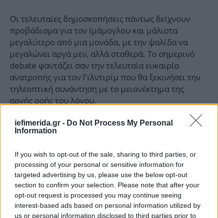
Οι τελευταίες δημοσκοπήσεις πάντως δείχνουν
προβάδισμα για τον Ιμάμογλου και μάλιστα
μεγαλύτερο από μια μονάδα, με την ψαλίδα να
μεγαλώνει αργά μεν, αλλά σταθερά. Το σημερινό
debate φαντάζει σαν την τελευταία ευκαιρία
ανατροπής για τον Γιλντιρίμ που θα ξεκινήσει την
τηλεοπτική συνάντηση με το μειονέκτημα της
αργής ροής του λόγου.
iefimerida.gr -
Do Not Process My Personal
Information
If you wish to opt-out of the sale, sharing to third parties, or
processing of your personal or sensitive information for
targeted advertising by us, please use the below opt-out
section to confirm your selection. Please note that after your
opt-out request is processed you may continue seeing
interest-based ads based on personal information utilized by
us or personal information disclosed to third parties prior to