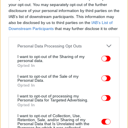
your opt-out. You may separately opt-out of the further
disclosure of your personal information by third parties on the
IAB’s list of downstream participants. This information may
also be disclosed by us to third parties on the
IAB’s List of
Downstream Participants
that may further disclose it to other
third parties.
Please note that this website/app uses one or more Google
Personal Data Processing Opt Outs
services and may gather and store information including but
not limited to your visit or usage behaviour. You may click to
I want to opt-out of the Sharing of my
personal data.
grant or deny consent to Google and its third-party tags to
Opted In
use your data for below specified purposes in below Google
consent section.
I want to opt-out of the Sale of my
Personal Data.
Opted In
I want to opt-out of processing my
Personal Data for Targeted Advertising.
Opted In
I want to opt-out of Collection, Use,
Retention, Sale, and/or Sharing of my
Personal Data that Is Unrelated with the
Purposes for which it was collected.