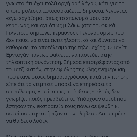
γνωστό ότι έχει πολύ αργή ροή λόγου, κάτι για το
οποίο μάλιστα αυτοσαρκάζεται δημόσια, λέγοντας,
«εγώ εργάζομαι όπως το επώνυμό μου, σαν
κεραυνός, και όχι όπως μιλάω» (στα τουρκικά
Γιλντιρίμ σημαίνει κεραυνός). Γεγονός όμως που
δεν παύει να είναι αντιτηλεοπτικό και δύναται να
καθορίσει το αποτέλεσμα της τηλεμαχίας. Ο Ταγίπ
Ερντογάν πάντως φαίνεται να πιστεύει στην
τηλεοπτική συνάντηση. Σήμερα επιστρέφοντας από
το Τατζικιστάν, στην εφ όλης της ύλης ενημέρωση
που έκανε στους δημοσιογράφους κατά την πτήση,
είπε ότι το ντιμπέιτ μπορεί να επηρεάσει το
αποτέλεσμα, γιατί, όπως πρόσθεσε, «ο λαός δεν
γνωρίζει ποιός πρεσβεύει τι. Υπάρχουν αυτοί που
έστησαν την εκστρατεία τους πάνω σε ψεύδη κι
αυτοί που την στήριξαν στην αλήθεια. Αυτό πρέπει
να θα δει ο λαός».
Μάλιστα δεν δίστασε να πει ότι το δημοτικό