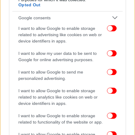
Opted Out
Google consents
Όσο για τις ψήφους των κουρδικής καταγωγής
I want to allow Google to enable storage
related to advertising like cookies on web or
ψηφοφόρων της Κωνσταντινούπολης που έφεραν
device identifiers in apps.
έστω και οριακά, στην πρώτη θέση τον Ιμάμογλου,
μέχρι στιγμής δεν φαίνεται στον ορίζοντα καμιά
I want to allow my user data to be sent to
σημαντική στρατηγική προσέλκυσης.
Google for online advertising purposes.
I want to allow Google to send me
Πηγή: Ντόιτσε Βέλλε
personalized advertising.
I want to allow Google to enable storage
related to analytics like cookies on web or
device identifiers in apps.
I want to allow Google to enable storage
related to functionality of the website or app.
I want to allow Google to enable storage