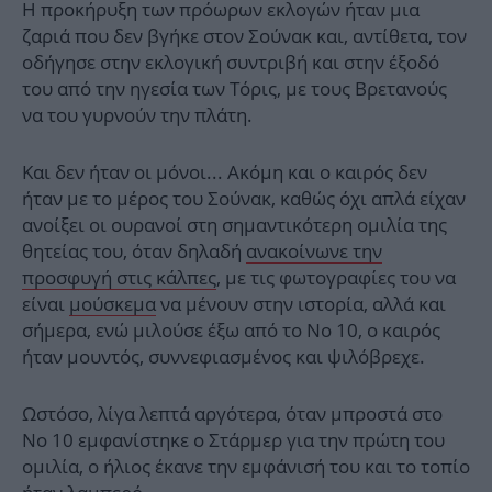
Η προκήρυξη των πρόωρων εκλογών ήταν μια
ζαριά που δεν βγήκε στον Σούνακ και, αντίθετα, τον
οδήγησε στην εκλογική συντριβή και στην έξοδό
του από την ηγεσία των Τόρις, με τους Βρετανούς
να του γυρνούν την πλάτη.
Και δεν ήταν οι μόνοι... Ακόμη και ο καιρός δεν
ήταν με το μέρος του Σούνακ, καθώς όχι απλά είχαν
ανοίξει οι ουρανοί στη σημαντικότερη ομιλία της
θητείας του, όταν δηλαδή
ανακοίνωνε την
προσφυγή στις κάλπες
, με τις φωτογραφίες του να
είναι
μούσκεμα
να μένουν στην ιστορία, αλλά και
σήμερα, ενώ μιλούσε έξω από το Νο 10, ο καιρός
ήταν μουντός, συννεφιασμένος και ψιλόβρεχε.
Ωστόσο, λίγα λεπτά αργότερα, όταν μπροστά στο
Νο 10 εμφανίστηκε ο Στάρμερ για την πρώτη του
ομιλία, ο ήλιος έκανε την εμφάνισή του και το τοπίο