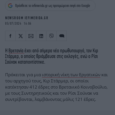
iBOOKS
ΖΩΔΙΑ
Πρόσθεσε το iefimerida.gr ως προτιμώμενη πηγή στη Google
OSCARS
THE OCEAN
MEDIA
ELAMEFORA
NEWSROOM IEFIMERIDA.GR
05/07/2024 16:06
NEWSLETTER
Η
Βρετανία
έχει από σήμερα νέο πρωθυπουργό, τον Κιρ
Στάρμερ, ο οποίος θριάμβευσε στις εκλογές, ενώ ο Ρίσι
Σούνακ καταποντίστηκε.
Πρόκειται για μια
ιστορική νίκη των Εργατικών
και
του αρχηγού τους, Κιρ Στάρμερ, οι οποίοι
κατέκτησαν 412 έδρες στο Βρετανικό Κοινοβούλιο,
με τους Συντηρητικούς και τον Ρίσι Σούνακ να
συντρίβονται, λαμβάνοντας μόλις 121 έδρες.