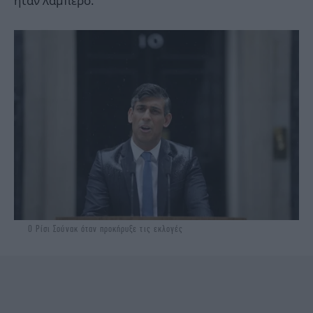
ήταν λαμπερό.
O Ρίσι Σούνακ όταν προκήρυξε τις εκλογές