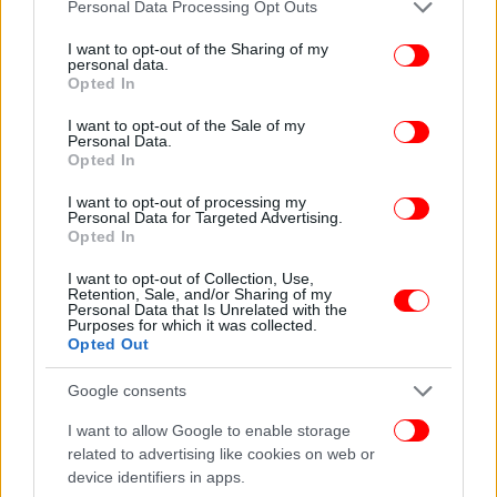
Please note that this website/app uses one or more Google
Personal Data Processing Opt Outs
κάτι που δεν άφησε ασχολίαστο ακόμη και η
services and may gather and store information including but
βρετανική Guardian.
not limited to your visit or usage behaviour. You may click to
I want to opt-out of the Sharing of my
personal data.
grant or deny consent to Google and its third-party tags to
Opted In
use your data for below specified purposes in below Google
consent section.
I want to opt-out of the Sale of my
Personal Data.
Opted In
I want to opt-out of processing my
Personal Data for Targeted Advertising.
Opted In
I want to opt-out of Collection, Use,
Retention, Sale, and/or Sharing of my
Personal Data that Is Unrelated with the
Purposes for which it was collected.
Opted Out
Google consents
I want to allow Google to enable storage
related to advertising like cookies on web or
device identifiers in apps.