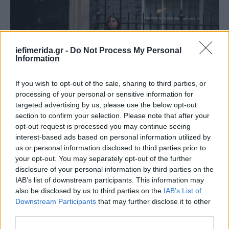
iefimerida.gr -
Do Not Process My Personal
Information
If you wish to opt-out of the sale, sharing to third parties, or
processing of your personal or sensitive information for
targeted advertising by us, please use the below opt-out
section to confirm your selection. Please note that after your
opt-out request is processed you may continue seeing
interest-based ads based on personal information utilized by
Η σύζυγος του Ρίσι Σούνακ έξω από την Ντάουνινγκ Στριτ, κρατώντας
us or personal information disclosed to third parties prior to
ομπρέλα
your opt-out. You may separately opt-out of the further
disclosure of your personal information by third parties on the
Όταν ο νέος πρωθυπουργός της Βρετανίας, Κιρ
IAB’s list of downstream participants. This information may
Στάρμερ, στάθηκε μπροστά στο ίδιο βήμα μετά την
also be disclosed by us to third parties on the
IAB’s List of
εντολή ανάληψης πρωθυπουργικών καθηκόντων
Downstream Participants
that may further disclose it to other
από τον βασιλιά Κάρολο, ακόμη και ο καιρός είχε
third parties.
αλλάξει, με τον ήλιο να κάνει μεγαλειώδη εμφάνιση,