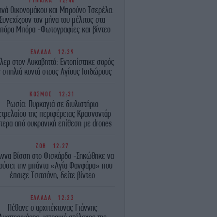
ΓΥΝΑΙΚΑ
12:40
ηνά Οικονομάκου και Μπρούνο Τσερέλα:
Συνεχίζουν τον μήνα του μέλιτος στα
πόρα Μπόρα -Φωτογραφίες και βίντεο
ΕΛΛΑΔΑ
12:39
λερ στον Λυκαβηττό: Εντοπίστηκε σορός
 σπηλιά κοντά στους Αγίους Ισιδώρους
ΚΟΣΜΟΣ
12:31
Ρωσία: Πυρκαγιά σε διυλιστήριο
ετρελαίου της περιφέρειας Κρασνοντάρ
τερα από ουκρανική επίθεση με drones
ΖΩΗ
12:27
Άννα Βίσση στο Φισκάρδο -Σηκώθηκε να
ούσει την μπάντα «Αγία Φανφάρα» που
έπαιζε Τσιτσάνη, δείτε βίντεο
ΕΛΛΑΔΑ
12:23
Πέθανε ο αρχιτέκτονας Γιάννης