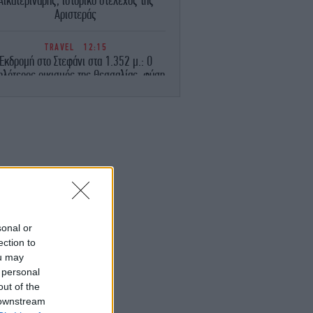
Αικατερινάρης, ιστορικό στέλεχος της
Αριστεράς
TRAVEL
12:15
Εκδρομή στο Στεφάνι στα 1.352 μ.: Ο
ηλότερος οικισμός της Θεσσαλίας, φύση
και παραδοσιακή αρχιτεκτονική
ΚΟΣΜΟΣ
12:08
ομακτικό βίντεο: Ιπποπόταμος ορμά και
καταδιώκει βάρκα με τουρίστες
ΣΠΟΡ
12:01
αινόμενο στις... πωλήσεις ο Μοχάμεντ
Σαλάχ: Ήδη η Τραμπζονσπόρ έχει βγει
κερδισμένη!
sonal or
ection to
ou may
ΠΟΛΙΤΙΚΗ
11:54
 μπάνια των πολιτικών του Βορρά: Από
 personal
βλία και τζόκινγκ μέχρι audiobooks και
out of the
Netflix
 downstream