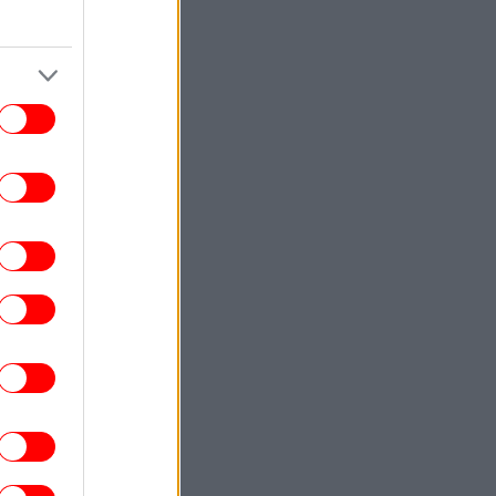
ΕΛΛΑΔΑ
11:35
εδρίασε η Επιτροπή Εκτίμησης Κινδύνου
α τους ισχυρούς ανέμους και τις υψηλές
θερμοκρασίες
ΠΟΛΙΤΙΣΜΟΣ
11:20
ο Φεστιβάλ του Μεγάρου Μουσικής στη
ίμνη: Τζαζ, μπάντες, Ρεμπούτσικα -Η
ορχήστρα του Κουρεντζή
ΣΠΟΡ
11:18
ΟΦΗ: Παρουσίασε την εκτός έδρας
φάνισή του -Φτιάχνει... πορτοκαλί σερί
[εικόνες]
ΕΛΛΑΔΑ
11:13
χονται νέες μειώσεις τιμών στα σούπερ
άρκετ -Μέχρι και 7% για τουλάχιστον
1000 προϊόντα
ΕΛΛΑΔΑ
11:04