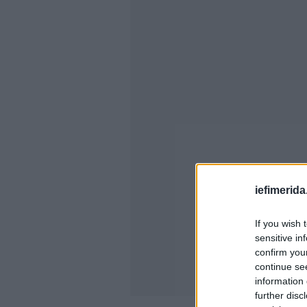
iefimerida
If you wish 
sensitive in
confirm you
continue se
information 
further disc