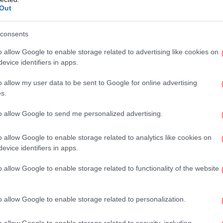
φανιστεί και πάλι πάνω από τη σουηδική
Out
Συν
ες, «αν και είναι κάπως αβέβαιο»,
γι
consents
o allow Google to enable storage related to advertising like cookies on
evice identifiers in apps.
Τ
Λ
o allow my user data to be sent to Google for online advertising
ια τους κόκκινα
s.
to allow Google to send me personalized advertising.
εμ
o allow Google to enable storage related to analytics like cookies on
evice identifiers in apps.
o allow Google to enable storage related to functionality of the website
Έρ
μ
o allow Google to enable storage related to personalization.
o allow Google to enable storage related to security, including