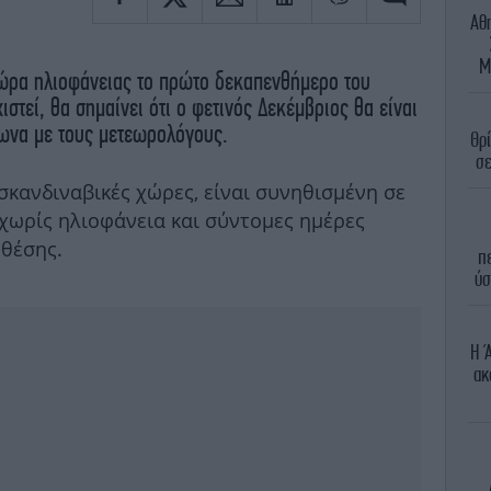
Αθ
Μ
ώρα ηλιοφάνειας το πρώτο δεκαπενθήμερο του
ιστεί, θα σημαίνει ότι ο φετινός Δεκέμβριος θα είναι
φωνα με τους μετεωρολόγους.
Θρί
σε
 σκανδιναβικές χώρες, είναι συνηθισμένη σε
 χωρίς ηλιοφάνεια και σύντομες ημέρες
 θέσης.
π
ύσ
Η 
ακ