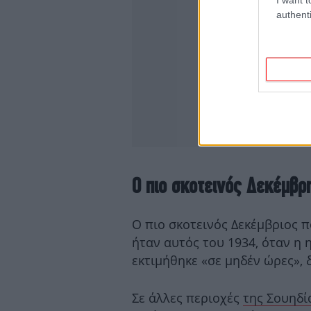
authenti
Ο πιο σκοτεινός Δεκέμβρ
Ο πιο σκοτεινός Δεκέμβριος 
ήταν αυτός του 1934, όταν η
εκτιμήθηκε «σε μηδέν ώρες»,
Σε άλλες περιοχές
της Σουηδί