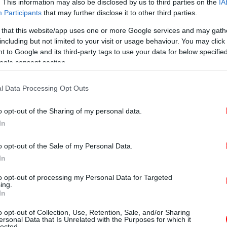
. This information may also be disclosed by us to third parties on the
IA
Participants
that may further disclose it to other third parties.
ταν ιδιαίτερα σκοτεινός και συννεφιασμένος
Po
τεωρολόγος Βίκτορ Μπέργκμαν του
 that this website/app uses one or more Google services and may gath
including but not limited to your visit or usage behaviour. You may click 
ρολογίας και Υδρολογίας.
 to Google and its third-party tags to use your data for below specifi
ogle consent section.
 καταγράφηκε μόνο μισή ώρα ηλιοφάνειας»,
l Data Processing Opt Outs
o opt-out of the Sharing of my personal data.
ηλής πίεσης, με ήπιο και υγρό καιρό, που
In
ός δεν είχε την ευκαιρία να καθαρίσει»,
Σ
αμος και οι ακτίνες του δεν κατάφεραν να
-Ο
o opt-out of the Sale of my Personal Data.
ημείωσε ο ίδιος.
In
to opt-out of processing my Personal Data for Targeted
καταγράφηκαν από το 1991 ως το 2020, η
ing.
Φ
η Στοκχόλμη για τον Δεκέμβριο ήταν
In
στ
ργκμαν.
-
o opt-out of Collection, Use, Retention, Sale, and/or Sharing
ersonal Data that Is Unrelated with the Purposes for which it
lected.