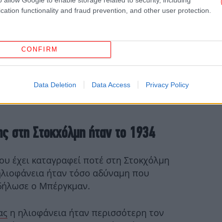
cation functionality and fraud prevention, and other user protection.
απ
CONFIRM
Η 
μ
Data Deletion
Data Access
Privacy Policy
Χα
ης στη Στοκχόλμη ήταν το 1934
γι
π
που έχει καταγραφεί ποτέ στη Στοκχόλμη
 ηλιοφάνεια ήταν τόσο αδύναμη που
H 
 δήλωσε ο Μπέργκμαν.
ας
η ηλιοφάνεια ήταν περισσότερη τον