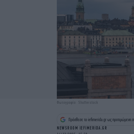
Φωτογραφία: Shutterstock
Πρόσθεσε το iefimerida.gr ως προτιμώμενη π
NEWSROOM IEFIMERIDA.GR