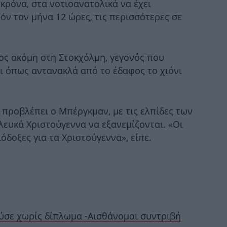
κρόνα, στα νοτιοανατολικά να έχει
όν τον μήνα 12 ώρες, τις περισσότερες σε
τος ακόμη στη Στοκχόλμη, γεγονός που
τι όπως αντανακλά από το έδαφος το χιόνι
Σ
, προβλέπει ο Μπέργκμαν, με τις ελπίδες των
α
λευκά Χριστούγεννα να εξανεμίζονται. «Οι
όδοξες για τα Χριστούγεννα», είπε.
Κ
Τρ
ούσε χωρίς δίπλωμα -Αισθάνομαι συντριβή
σας