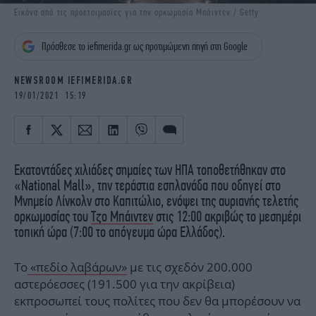
iBOOKS
ΖΩΔΙΑ
Εικόνα από τις προετοιμασίες για την ορκωμοσία Μπάιντεν / Getty
OSCARS
THE OCEAN
Πρόσθεσε το iefimerida.gr ως προτιμώμενη πηγή στη Google
MEDIA
ELAMEFORA
NEWSROOM IEFIMERIDA.GR
NEWSLETTER
19/01/2021 15:19
Εκατοντάδες χιλιάδες σημαίες των ΗΠΑ τοποθετήθηκαν στο
«National Mall», την τεράστια εσπλανάδα που οδηγεί στο
Μνημείο Λίνκολν στο Καπιτώλιο, ενόψει της αυριανής τελετής
ορκωμοσίας του
Τζο Μπάιντεν
στις 12:00 ακριβώς το μεσημέρι
τοπική ώρα (7:00 το απόγευμα ώρα Ελλάδος).
Το
«πεδίο λαβάρων»
με τις σχεδόν 200.000
αστερόεσσες (191.500 για την ακρίβεια)
εκπροσωπεί τους πολίτες που δεν θα μπορέσουν να