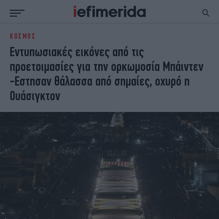
ΚΟΣΜΟΣ
ΕΙΔΗΣΕΙΣ
ΠΟΛΙΤΙΚΗ
Εντυπωσιακές εικόνες από τις
NON PAPER
ΕΛΛΑΔΑ
προετοιμασίες για την ορκωμοσία Μπάιντεν
ΟΙΚΟΝΟΜΙΑ
ΚΟΣΜΟΣ
-Εστησαν θάλασσα από σημαίες, οχυρό η
ΠΟΛΙΤΙΣΜΟΣ
ΠΑΝΕΛΛΗΝΙΕΣ
Ουάσιγκτον
ΖΩΗ
ΣΠΟΡ
ΓΥΝΑΙΚΑ
ENGLISH EDITION
ΠΟΛΗ
STORIES
ΕΚΛΟΓΕΣ
TRAVEL
ΤΕΧΝΟΛΟΓΙΑ
ΥΓΕΙΑ
DESIGN
ΟΛΥΜΠΙΑΚΟΙ ΑΓΩΝΕΣ
EURO
GREEN
PODCAST
iAUTOKINITO
iOPINIONS
iGASTRONOMIE