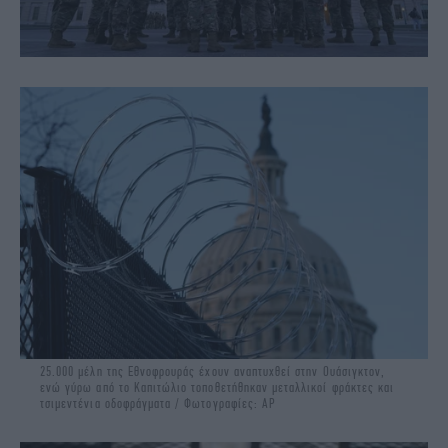
25.000 μέλη της Εθνοφρουράς έχουν αναπτυχθεί στην Ουάσιγκτον,
ενώ γύρω από το Καπιτώλιο τοποθετήθηκαν μεταλλικοί φράκτες και
τσιμεντένια οδοφράγματα / Φωτογραφίες: ΑΡ