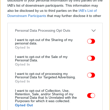
disclosure of your personal information by third parties on the
IAB’s list of downstream participants. This information may
also be disclosed by us to third parties on the
IAB’s List of
Downstream Participants
that may further disclose it to other
third parties.
Please note that this website/app uses one or more Google
Personal Data Processing Opt Outs
services and may gather and store information including but
not limited to your visit or usage behaviour. You may click to
I want to opt-out of the Sharing of my
personal data.
grant or deny consent to Google and its third-party tags to
Opted In
use your data for below specified purposes in below Google
consent section.
I want to opt-out of the Sale of my
Personal Data.
Opted In
I want to opt-out of processing my
Personal Data for Targeted Advertising.
Opted In
I want to opt-out of Collection, Use,
Retention, Sale, and/or Sharing of my
Personal Data that Is Unrelated with the
Purposes for which it was collected.
Opted Out