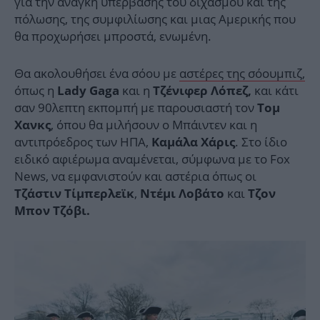
για την ανάγκη υπέρβασης του διχασμού και της
πόλωσης, της συμφιλίωσης και μιας Αμερικής που
θα προχωρήσει μπροστά, ενωμένη.
Θα ακολουθήσει ένα σόου με
αστέρες της σόουμπιζ,
όπως η
και η
και κάτι
Lady Gaga
Τζένιφερ Λόπεζ,
σαν 90λεπτη εκπομπή με παρουσιαστή τον
Τομ
, όπου θα μιλήσουν ο Μπάιντεν και η
Χανκς
αντιπρόεδρος των ΗΠΑ,
. Στο ίδιο
Καμάλα Χάρις
ειδικό αφιέρωμα αναμένεται, σύμφωνα με το Fox
News, να εμφανιστούν και αστέρια όπως οι
,
και
Τζάστιν Τίμπερλεϊκ
Ντέμι Λοβάτο
Τζον
Μπον Τζόβι.