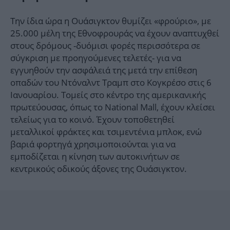
Την ίδια ώρα η Ουάσιγκτον θυμίζει «φρούριο», με
25.000 μέλη της Εθνοφρουράς να έχουν αναπτυχθεί
στους δρόμους -δυόμισι φορές περισσότερα σε
σύγκριση με προηγούμενες τελετές- για να
εγγυηθούν την ασφάλειά της μετά την επίθεση
οπαδών του Ντόναλντ Τραμπ στο Κογκρέσο στις 6
Ιανουαρίου. Τομείς στο κέντρο της αμερικανικής
πρωτεύουσας, όπως το National Mall, έχουν κλείσει
τελείως για το κοινό. Έχουν τοποθετηθεί
μεταλλικοί φράκτες και τσιμεντένια μπλοκ, ενώ
βαριά φορτηγά χρησιμοποιούνται για να
εμποδίζεται η κίνηση των αυτοκινήτων σε
κεντρικούς οδικούς άξονες της Ουάσιγκτον.