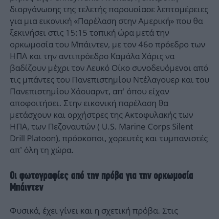
διοργάνωσης της τελετής παρουσίασε λεπτομέρειες
για μια εικονική «Παρέλαση στην Αμερική» που θα
ξεκινήσει στις 15:15 τοπική ώρα μετά την
ορκωμοσία του Μπάιντεν, με τον 46ο πρόεδρο των
ΗΠΑ και την αντιπρόεδρο Καμάλα Χάρις να
βαδίζουν μέχρι τον Λευκό Οίκο συνοδευόμενοι από
τις μπάντες του Πανεπιστημίου Ντέλαγουερ και του
Πανεπιστημίου Χάουαρντ, απ’ όπου είχαν
αποφοιτήσει. Στην εικονική παρέλαση θα
μετάσχουν και ορχήστρες της Ακτοφυλακής των
ΗΠΑ, των Πεζοναυτών ( U.S. Marine Corps Silent
Drill Platoon), πρόσκοποι, χορευτές και τυμπανιστές
απ’ όλη τη χώρα.
Οι φωτογραφίες από την πρόβα για την ορκωμοσία
Μπάιντεν
Φυσικά, έχει γίνει και η σχετική πρόβα. Στις