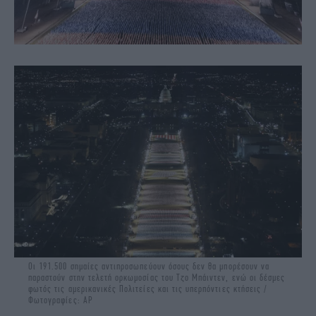
Oι 191.500 σημαίες αντιπροσωπεύουν όσους δεν θα μπορέσουν να
παραστούν στην τελετή ορκωμοσίας του Τζο Μπάιντεν, ενώ οι δέσμες
φωτός τις αμερικανικές Πολιτείες και τις υπερπόντιες κτήσεις /
Φωτογραφίες: ΑΡ