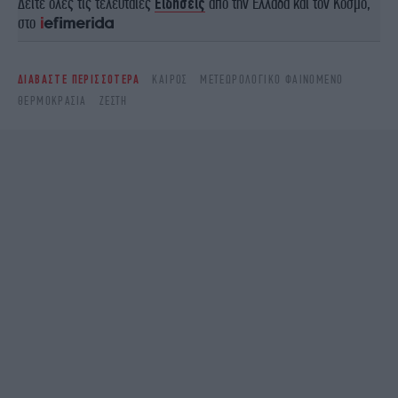
Δείτε όλες τις τελευταίες
Ειδήσεις
από την Ελλάδα και τον Κόσμο,
στο
ΔΙΑΒΑΣΤΕ ΠΕΡΙΣΣΟΤΕΡΑ
ΚΑΙΡΌΣ
ΜΕΤΕΩΡΟΛΟΓΙΚΌ ΦΑΙΝΌΜΕΝΟ
ΘΕΡΜΟΚΡΑΣΊΑ
ΖΈΣΤΗ