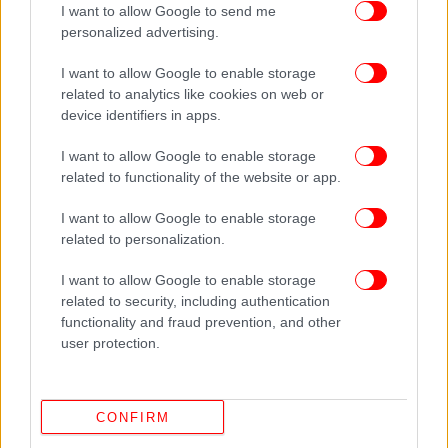
κατηγορίας 3 ή και περισσότερους, σύμφωνα με τη
I want to allow Google to send me
NOAA.
personalized advertising.
I want to allow Google to enable storage
Όσο για το El Niño, κορυφώθηκε τον Δεκέμβριο
related to analytics like cookies on web or
2023 και ήταν ένα από τα πέντε ισχυρότερα
device identifiers in apps.
επεισόδια που έχουν εκδηλωθεί.
I want to allow Google to enable storage
related to functionality of the website or app.
«Οι μετεωρολογικές μας συνθήκες εξακολουθούν
να είναι περισσότερο ακραίες εξαιτίας της επιπλέον
I want to allow Google to enable storage
ζέστης και υγρασίας στην ατμόσφαιρά μας»,
related to personalization.
επισημαίνει ο Κο Μπάρετ.
I want to allow Google to enable storage
related to security, including authentication
functionality and fraud prevention, and other
user protection.
CONFIRM