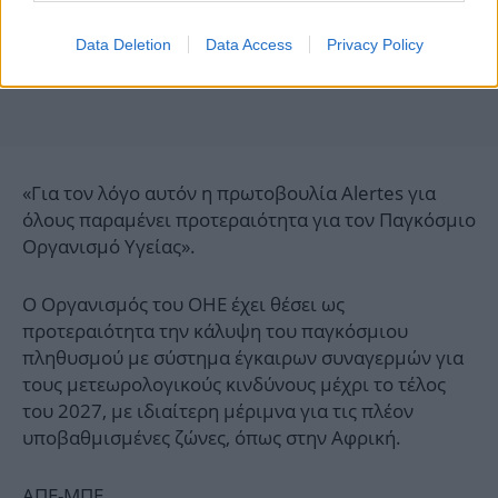
Data Deletion
Data Access
Privacy Policy
«Για τον λόγο αυτόν η πρωτοβουλία Alertes για
όλους παραμένει προτεραιότητα για τον Παγκόσμιο
Οργανισμό Υγείας».
Ο Οργανισμός του ΟΗΕ έχει θέσει ως
προτεραιότητα την κάλυψη του παγκόσμιου
πληθυσμού με σύστημα έγκαιρων συναγερμών για
τους μετεωρολογικούς κινδύνους μέχρι το τέλος
του 2027, με ιδιαίτερη μέριμνα για τις πλέον
υποβαθμισμένες ζώνες, όπως στην Αφρική.
ΑΠΕ-ΜΠΕ