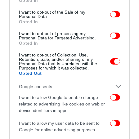
Opted In
use your data for below specified purposes in below Google
consent section.
I want to opt-out of the Sale of my
Personal Data.
Opted In
ΚΟΣΜΟΣ
29/05/2024 22:30
Έρευνα: Οι καύσωνες αυξάνουν τον κίνδυνο πρόωρων
I want to opt-out of processing my
γεννήσεων και χειρότερης υγείας στα μωρά
Personal Data for Targeted Advertising.
Opted In
I want to opt-out of Collection, Use,
ΚΟΣΜΟΣ
03/06/2024 08:56
Retention, Sale, and/or Sharing of my
Ινδία: Τουλάχιστον 56 θάνατοι λόγω του καύσωνα από τον
Personal Data that Is Unrelated with the
Purposes for which it was collected.
Μάρτιο ως τον Μάιο - 25.000 περιστατικά θερμοπληξίας
Opted Out
Google consents
Το φαινόμενο La Niña έχει ενσωματωθεί στις
προβλέψεις της Αμερικανικής Υπηρεσίας Ωκεανών
I want to allow Google to enable storage
και Ατμόσφαιρας (NOAA) για την εποχή των
related to advertising like cookies on web or
device identifiers in apps.
κυκλώνων του 2024 στον Βόρειο Ατλαντικό, που
αναμένεται να ξεκινήσει στις αρχές του Ιουνίου.
I want to allow my user data to be sent to
Θεωρείται ότι θα είναι εξαιρετικού χαρακτήρα και
Google for online advertising purposes.
θα περιλαμβάνει τέσσερις έως επτά κυκλώνες της