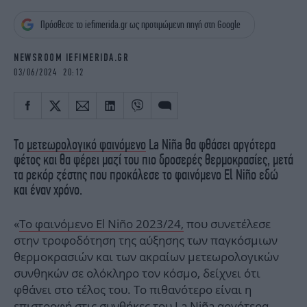
iBOOKS
ΖΩΔΙΑ
Πρόσθεσε το iefimerida.gr ως προτιμώμενη πηγή στη Google
OSCARS
THE OCEAN
MEDIA
ELAMEFORA
NEWSROOM IEFIMERIDA.GR
03/06/2024 20:12
NEWSLETTER
Το
μετεωρολογικό φαινόμενο
La Niña θα φθάσει αργότερα
φέτος και θα φέρει μαζί του πιο δροσερές θερμοκρασίες, μετά
τα ρεκόρ ζέστης που προκάλεσε το φαινόμενο El Niño εδώ
και έναν χρόνο.
«
Το φαινόμενο El Niño 2023/24,
που συνετέλεσε
στην τροφοδότηση της αύξησης των παγκόσμιων
θερμοκρασιών και των ακραίων μετεωρολογικών
συνθηκών σε ολόκληρο τον κόσμο, δείχνει ότι
φθάνει στο τέλος του. Το πιθανότερο είναι η
επιστροφή στις συνθήκες του La Niña αργότερα