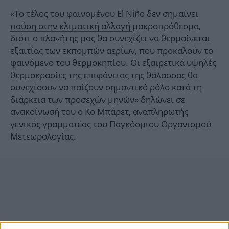
«
Το τέλος του φαινομένου El Niño δεν σημαίνει
παύση στην κλιματική αλλαγή
μακροπρόθεσμα,
διότι ο πλανήτης μας θα συνεχίζει να θερμαίνεται
εξαιτίας των εκπομπών αερίων, που προκαλούν το
φαινόμενο του θερμοκηπίου. Οι εξαιρετικά υψηλές
θερμοκρασίες της επιφάνειας της θάλασσας θα
συνεχίσουν να παίζουν σημαντικό ρόλο κατά τη
διάρκεια των προσεχών μηνών» δηλώνει σε
ανακοίνωσή του ο Κο Μπάρετ, αναπληρωτής
γενικός γραμματέας του Παγκόσμιου Οργανισμού
Μετεωρολογίας.