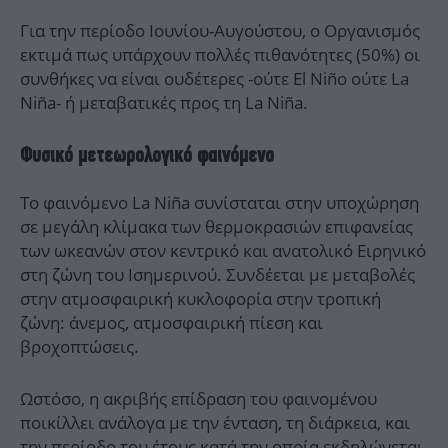
Για την περίοδο Ιουνίου-Αυγούστου, ο Οργανισμός
εκτιμά πως υπάρχουν πολλές πιθανότητες (50%) οι
συνθήκες να είναι ουδέτερες -ούτε El Niño ούτε La
Niña- ή μεταβατικές προς τη La Niña.
Φυσικό μετεωρολογικό φαινόμενο
Το φαινόμενο La Niña συνίσταται στην υποχώρηση
σε μεγάλη κλίμακα των θερμοκρασιών επιφανείας
των ωκεανών στον κεντρικό και ανατολικό Ειρηνικό
στη ζώνη του Ισημερινού. Συνδέεται με μεταβολές
στην ατμοσφαιρική κυκλοφορία στην τροπική
ζώνη: άνεμος, ατμοσφαιρική πίεση και
βροχοπτώσεις.
Ωστόσο, η ακριβής επίδραση του φαινομένου
ποικίλλει ανάλογα με την ένταση, τη διάρκεια, και
την περίοδο του έτους κατά την οποία εκδηλώνεται,