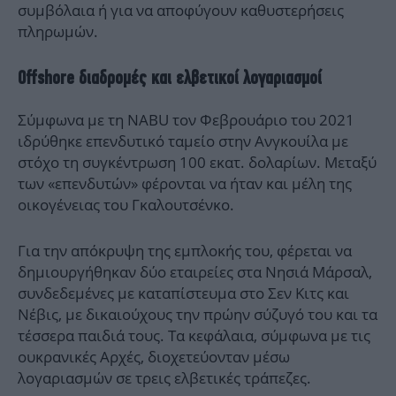
συμβόλαια ή για να αποφύγουν καθυστερήσεις
πληρωμών.
Offshore διαδρομές και ελβετικοί λογαριασμοί
Σύμφωνα με τη NABU τον Φεβρουάριο του 2021
ιδρύθηκε επενδυτικό ταμείο στην Ανγκουίλα με
στόχο τη συγκέντρωση 100 εκατ. δολαρίων. Μεταξύ
των «επενδυτών» φέρονται να ήταν και μέλη της
οικογένειας του Γκαλουτσένκο.
Για την απόκρυψη της εμπλοκής του, φέρεται να
δημιουργήθηκαν δύο εταιρείες στα Νησιά Μάρσαλ,
συνδεδεμένες με καταπίστευμα στο Σεν Κιτς και
Νέβις, με δικαιούχους την πρώην σύζυγό του και τα
τέσσερα παιδιά τους. Τα κεφάλαια, σύμφωνα με τις
ουκρανικές Αρχές, διοχετεύονταν μέσω
λογαριασμών σε τρεις ελβετικές τράπεζες.