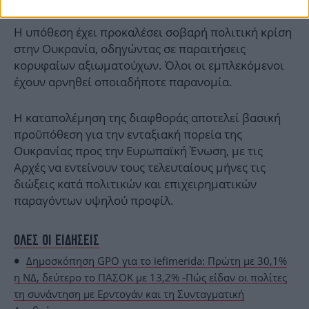
Η υπόθεση έχει προκαλέσει σοβαρή πολιτική κρίση
στην Ουκρανία, οδηγώντας σε παραιτήσεις
κορυφαίων αξιωματούχων. Όλοι οι εμπλεκόμενοι
έχουν αρνηθεί οποιαδήποτε παρανομία.
Η καταπολέμηση της διαφθοράς αποτελεί βασική
προϋπόθεση για την ενταξιακή πορεία της
Ουκρανίας προς την Ευρωπαϊκή Ένωση, με τις
Αρχές να εντείνουν τους τελευταίους μήνες τις
διώξεις κατά πολιτικών και επιχειρηματικών
παραγόντων υψηλού προφίλ.
ΟΛΕΣ ΟΙ ΕΙΔΗΣΕΙΣ
Δημοσκόπηση GPO για το iefimerida: Πρώτη με 30,1%
η ΝΔ, δεύτερο το ΠΑΣΟΚ με 13,2% -Πώς είδαν οι πολίτες
τη συνάντηση με Ερντογάν και τη Συνταγματική