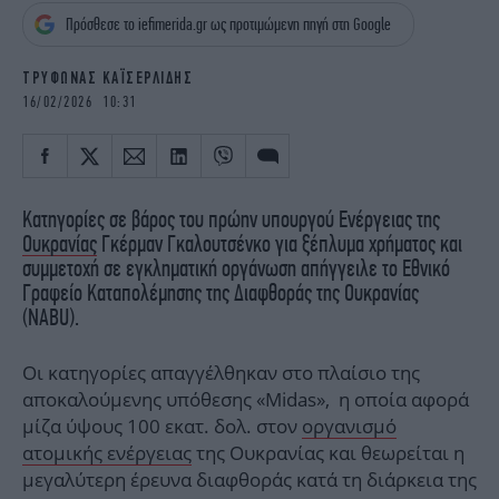
iBOOKS
ΖΩΔΙΑ
Πρόσθεσε το iefimerida.gr ως προτιμώμενη πηγή στη Google
OSCARS
THE OCEAN
MEDIA
ELAMEFORA
ΤΡΥΦΩΝΑΣ ΚΑΪΣΕΡΛΙΔΗΣ
16/02/2026 10:31
NEWSLETTER
Κατηγορίες σε βάρος του πρώην υπουργού Ενέργειας της
Ουκρανίας
Γκέρμαν Γκαλουτσένκο για ξέπλυμα χρήματος και
συμμετοχή σε εγκληματική οργάνωση απήγγειλε το Εθνικό
Γραφείο Καταπολέμησης της Διαφθοράς της Ουκρανίας
(NABU).
Οι κατηγορίες απαγγέλθηκαν στο πλαίσιο της
αποκαλούμενης υπόθεσης «Midas», η οποία αφορά
μίζα ύψους 100 εκατ. δολ. στον
οργανισμό
ατομικής ενέργειας
της Ουκρανίας και θεωρείται η
μεγαλύτερη έρευνα διαφθοράς κατά τη διάρκεια της