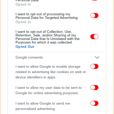
Opted In
ΚΟΣΜΟΣ
19/11/2025 20:51
I want to opt-out of processing my
Personal Data for Targeted Advertising.
Ουκρανία: Τo κοινοβούλιο απέπεμψε δύο υπουργούς εν μέσω
Opted In
μεγάλου σκανδάλου διαφθοράς
I want to opt-out of Collection, Use,
Retention, Sale, and/or Sharing of my
Personal Data that Is Unrelated with the
Μέρος των χρημάτων φέρεται να χρησιμοποιήθηκε
Purposes for which it was collected.
Opted Out
για την εκπαίδευση των παιδιών του σε κορυφαία
ελβετικά ιδρύματα, ενώ άλλα τοποθετήθηκαν σε
Google consents
προθεσμιακές καταθέσεις.
I want to allow Google to enable storage
related to advertising like cookies on web or
Ο Γκαλουτσένκο δεν έχει προβεί μέχρι στιγμής σε
device identifiers in apps.
δημόσια δήλωση.
I want to allow my user data to be sent to
Πολιτικές αναταράξεις στην Ουκρανία
Google for online advertising purposes.
I want to allow Google to send me
Ο Γκαλουτσένκο διετέλεσε υπουργός Ενέργειας της
personalized advertising.
Ουκρανίας από το 2021 έως το 2025 και τον Ιούλιο