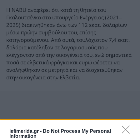
Η NABU αναφέρει ότι κατά τη θητεία του
Γκαλουτσένκο στο υπουργείο Ενέργειας (2021–
2025) διακινήθηκαν άνω των 112 εκατ. δολαρίων
μέσω πρώην συμβούλου του, επίσης
κατηγορούμενου. Από αυτά, τουλάχιστον 7,4 εκατ.
δολάρια κατέληξαν σε λογαριασμούς που
ελέγχονταν από την οικογένειά του, ενώ σημαντικά
ποσά σε ελβετικά φράγκα και ευρώ φέρεται να
αναλήφθηκαν σε μετρητά και να διοχετεύθηκαν
στην οικογένεια στην Ελβετία.
iefimerida.gr -
Do Not Process My Personal
Information