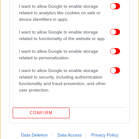
του 2025 ανέλαβε το χαρτοφυλάκιο της
I want to allow Google to enable storage
Δικαιοσύνης, από το οποίο
αποπέμφθηκε τον
related to analytics like cookies on web or
Νοέμβριο
εν μέσω του σκανδάλου. Την ίδια ημέρα
device identifiers in apps.
απομακρύνθηκε και η τότε υπουργός Ενέργειας,
I want to allow Google to enable storage
Σβιτλάνα Χρίντσουκ, η οποία φέρεται επίσης να
related to functionality of the website or app.
εμπλέκεται στην υπόθεση.
I want to allow Google to enable storage
related to personalization.
I want to allow Google to enable storage
related to security, including authentication
functionality and fraud prevention, and other
user protection.
CONFIRM
Data Deletion
Data Access
Privacy Policy