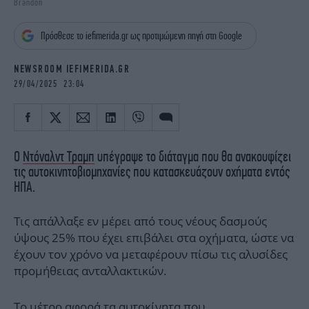
Brandon
iBOOKS
ΖΩΔΙΑ
OSCARS
THE OCEAN
Πρόσθεσε το iefimerida.gr ως προτιμώμενη πηγή στη Google
MEDIA
ELAMEFORA
NEWSROOM IEFIMERIDA.GR
NEWSLETTER
29/04/2025 23:04
Ο
Ντόναλντ Τραμπ
υπέγραψε το διάταγμα που θα ανακουφίζει
τις αυτοκινητοβιομηχανίες που κατασκευάζουν οχήματα εντός
ΗΠΑ.
Τις απάλλαξε εν μέρει από τους νέους δασμούς
ύψους 25% που έχει επιβάλει στα οχήματα, ώστε να
έχουν τον χρόνο να μεταφέρουν πίσω τις αλυσίδες
προμήθειας ανταλλακτικών.
Το μέτρο αφορά τα αυτοκίνητα που