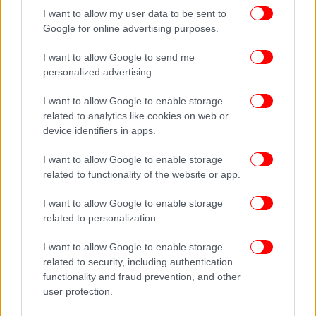
I want to allow my user data to be sent to
Google for online advertising purposes.
Ακολουθήστε το
στο Google News
και μάθετε
I want to allow Google to send me
πρώτοι όλες τις ειδήσεις
personalized advertising.
Δείτε όλες τις τελευταίες
Ειδήσεις
από την Ελλάδα και τον Κόσμο,
I want to allow Google to enable storage
στο
related to analytics like cookies on web or
device identifiers in apps.
I want to allow Google to enable storage
ΔΙΑΒΑΣΤΕ ΠΕΡΙΣΣΟΤΕΡΑ
ΝΤΌΝΑΛΝΤ ΤΡΑΜΠ
ΔΑΣΜΟΊ
ΔΙΆΤΑΓΜΑ
related to functionality of the website or app.
ΑΥΤΟΚΙΝΗΤΟΒΙΟΜΗΧΑΝΊΑ
ΑΥΤΟΚΊΝΗΤΑ
I want to allow Google to enable storage
related to personalization.
I want to allow Google to enable storage
related to security, including authentication
functionality and fraud prevention, and other
user protection.