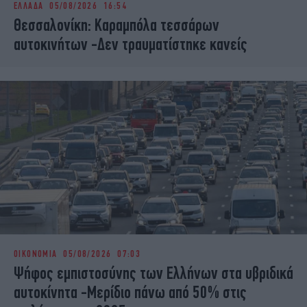
ΕΛΛΑΔΑ
05/08/2026 16:54
iBOOKS
ΖΩΔΙΑ
Θεσσαλονίκη: Καραμπόλα τεσσάρων
OSCARS
THE OCEAN
αυτοκινήτων -Δεν τραυματίστηκε κανείς
MEDIA
ELAMEFORA
NEWSLETTER
ΟΙΚΟΝΟΜΙΑ
05/08/2026 07:03
Ψήφος εμπιστοσύνης των Ελλήνων στα υβριδικά
αυτοκίνητα -Μερίδιο πάνω από 50% στις