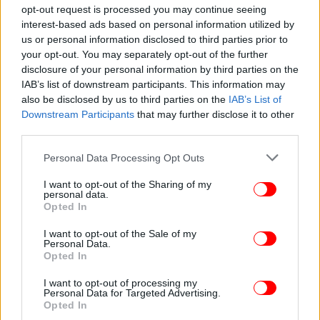
opt-out request is processed you may continue seeing
interest-based ads based on personal information utilized by
ΕΛΛΑΔΑ
17/07/2026 17:57
us or personal information disclosed to third parties prior to
Στο «κόκκινο» οι έξοδοι της Αθήνας,
your opt-out. You may separately opt-out of the further
disclosure of your personal information by third parties on the
αναχωρούν οι εκδρομείς -Σημειωτόν σε Κηφισό,
IAB’s list of downstream participants. This information may
Αττική Οδό και Λ. Αθηνών
also be disclosed by us to third parties on the
IAB’s List of
Downstream Participants
that may further disclose it to other
third parties.
Please note that this website/app uses one or more Google
Personal Data Processing Opt Outs
services and may gather and store information including but
not limited to your visit or usage behaviour. You may click to
I want to opt-out of the Sharing of my
personal data.
grant or deny consent to Google and its third-party tags to
Opted In
use your data for below specified purposes in below Google
consent section.
I want to opt-out of the Sale of my
Personal Data.
Opted In
I want to opt-out of processing my
Personal Data for Targeted Advertising.
Opted In
ΕΛΛΑΔΑ
15/07/2026 12:32