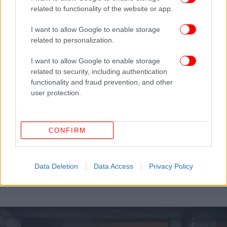
related to functionality of the website or app.
I want to allow Google to enable storage
related to personalization.
I want to allow Google to enable storage
related to security, including authentication
functionality and fraud prevention, and other
user protection.
CONFIRM
ΕΛΛΑΔΑ
13/07/2026 10:23
Κρήτη: Καραμπόλα τεσσάρων οχημάτων στον
Data Deletion
Data Access
Privacy Policy
ΒΟΑΚ με έναν τραυματία