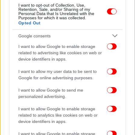
Θεσσαλονίκη: Διαρρήκτες «άνοιγαν» αυτοκίνητα
I want to opt-out of Collection, Use,
Retention, Sale, and/or Sharing of my
παραθεριστών -Δύο συλλήψεις
Personal Data that Is Unrelated with the
Purposes for which it was collected.
Opted Out
Google consents
I want to allow Google to enable storage
related to advertising like cookies on web or
device identifiers in apps.
I want to allow my user data to be sent to
Google for online advertising purposes.
I want to allow Google to send me
personalized advertising.
ΕΛΛΑΔΑ
14/07/2026 09:33
I want to allow Google to enable storage
Λάρισα: Ριψοκίνδυνοι οδηγοί διασχίζουν τη
related to analytics like cookies on web or
device identifiers in apps.
γέφυρα Παλαιόπυργου που έχει «βυθιστεί»
-Δείτε βίντεο
I want to allow Google to enable storage