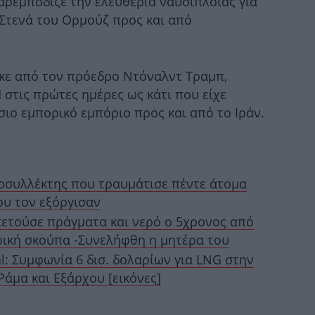
παρεμπόδιζε την ελευθερία ναυσιπλοΐας για
 Στενά του Ορμούζ προς και από
Δ
κε από τον πρόεδρο Ντόναλντ Τραμπ,
τις πρώτες ημέρες ως κάτι που είχε
ιο εμπορικό εμπόριο προς και από το Ιράν.
εμ
κοσυλλέκτης που τραυμάτισε πέντε άτομα
ου τον εξόργισαν
Στ
πετούσε πράγματα και νερό ο 5χρονος από
θα
τρική σκούπα -Συνελήφθη η μητέρα του
al: Συμφωνία 6 δισ. δολαρίων για LNG στην
Ράμα και Εξάρχου [εικόνες]
σιω