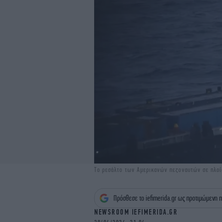
Το ρεσάλτο των Αμερικανών πεζοναυτών σε πλοί
Πρόσθεσε το iefimerida.gr ως προτιμώμενη π
NEWSROOM IEFIMERIDA.GR