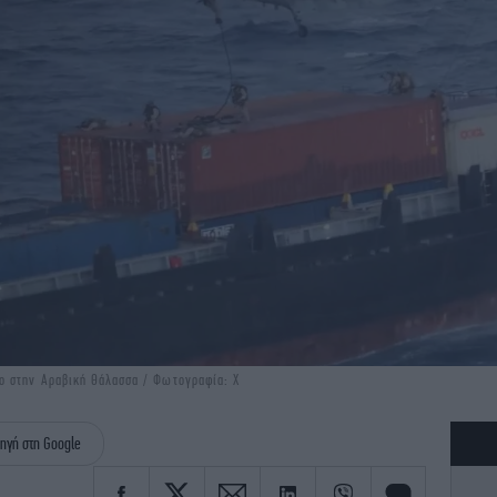
ο στην Αραβική Θάλασσα / Φωτογραφία: X
ηγή στη Google