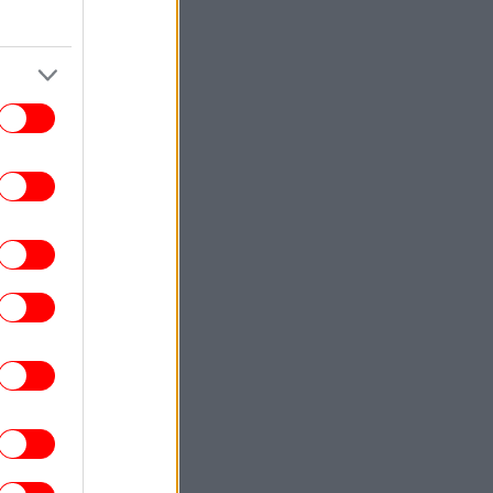
άν: Πιθανός ο αποκλεισμός των Στενών
του Ορμούζ για «εχθρικά» πλοία και η
ιβολή προστίμων έως 20% του φορτίου
GREEN
20:12
ία φυτά που βοηθούν να κρατήσετε τους
οριούς μακριά από το σπίτι -Πού να τα
οποθετήσετε για καλύτερο αποτέλεσμα
ΕΛΛΑΔΑ
20:10
κλεισε» ο αγιασμός στα σχολεία για τη
 σεζόν -Ποια μέρα γυρίζουν οι μαθητές
στα θρανία
GASTRONOMIE
20:10
ώς να ακονίσετε ένα μαχαίρι κουζίνας:
Τρεις επιλογές χωρίς επαγγελματικά
εργαλεία
ΟΙΚΟΝΟΜΙΑ
20:02
ρα διαφυγής: Τι σημαίνει στην πράξη το