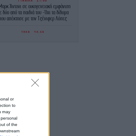
ΓΥΝΑΙΚΑ
21:00
Μαρκ Άντονι σε οικογενειακή εμφάνιση
ε δύο από τα παιδιά του -Όχι τα δίδυμα
που απέκτησε με την Τζένιφερ Λόπεζ
ΣΠΟΡ
20:58
ΠΑΟΚ - Άντερλεχτ: Αιφνιδίασαν τους
«ασπρόμαυρους» με γκολ στα... 17
δευτερόλεπτα οι Βέλγοι [βίντεο]
ΚΟΣΜΟΣ
20:45
Συρία: Ισχυρή έκρηξη σε παγιδευμένο
ωφορείο κοντά στη Δαμασκό -Αναφορές
για «πολλούς νεκρούς»
ΕΛΛΑΔΑ
20:37
sonal or
Ταχιάος: Ξεκινούν τα δοκιμαστικά
ection to
δρομολόγια της επέκτασης του Μετρό
ou may
Θεσσαλονίκης προς την Καλαμαριά
 personal
out of the
ΣΠΟΡ
20:37
 downstream