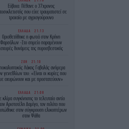
ΕΛΛΑΔΑ
21:16
Εύβοια: Πέθανε ο 37χρονος
τοσικλετιστής που είχε τραυματιστεί σε
τροχαίο με αγριογούρουνο
ΕΛΛΑΔΑ
21:13
Οριοθετήθηκε η φωτιά στην Κρήνη
Φαρσάλων -Στο σημείο παραμένουν
ισχυρές δυνάμεις της πυροσβεστικής
ΖΩΗ
21:10
ποκαλυπτικός Λάκης Γαβαλάς ανήμερα
ν γενεθλίων του: «Είναι οι κυρίες που
με οχυρώνουν και με προστατεύουν»
ΕΛΛΑΔΑ
21:08
ε κλίμα συγκίνησης το τελευταίο αντίο
τον Αριστοτέλη Δαμίγο, τον πιλότο που
οτώθηκε στην σύγκρουση ελικοπτέρων
στην Ψάθα