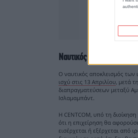
authenti
Ναυτικός αποκλεισμός δ
Ο ναυτικός αποκλεισμός των 
ισχύ στις 13 Απριλίου
, μετά 
διαπραγματεύσεων μεταξύ Αμ
Ισλαμαμπάντ.
Η CENTCOM, υπό τη διοίκηση
ότι η επιχείρηση θα αφορούσ
εισέρχεται ή εξέρχεται από ιρ