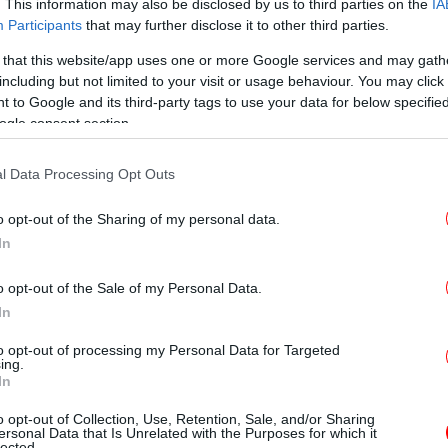
. This information may also be disclosed by us to third parties on the
IA
μ
Participants
that may further disclose it to other third parties.
ρευματοκιβωτίων, που έφερε σημαία από τις
 that this website/app uses one or more Google services and may gath
including but not limited to your visit or usage behaviour. You may click 
 επιχειρούσε να καταπλεύσει σε λιμάνι του
 to Google and its third-party tags to use your data for below specifi
Γ
ικό αποκλεισμό που έχουν επιβάλει οι ΗΠΑ,
ogle consent section.
Β
α της CENTCOM στο Χ, που συνοδεύεται από
l Data Processing Opt Outs
σαν το πλοίο να συνεχίσει το ταξίδι του,
o opt-out of the Sharing of my personal data.
ρ
In
βεβαιώθηκαν πως το Blue Star III δεν
νι.
o opt-out of the Sale of my Personal Data.
In
 συνολικό αριθμό των σκαφών που
α
ερώθηκαν στο πλαίσιο του αποκλεισμού σε
to opt-out of processing my Personal Data for Targeted
ing.
In
o opt-out of Collection, Use, Retention, Sale, and/or Sharing
ersonal Data that Is Unrelated with the Purposes for which it
lected.