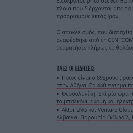
διευκρίνισε ρητά ότι δεν θα 
πλοία που διέρχονται από τα
προορισμούς εκτός Ιράν.
Ο αποκλεισμός, που διατάχθη
αναφέρθηκε από τη CENTCOM σ
σταματήσει πλήρως το θαλάσσ
ΟΛΕΣ ΟΙ ΕΙΔΗΣΕΙΣ
Ποιος είναι ο 89χρονος ρα
στην Αθήνα -Τα 440 ένσημα π
Θεσσαλονίκη: Επί μία ώρα 
το μπαλκόνι, ακόμη και ηλεκ
Aktor LNG και Venture Glob
Αλβανία -Παρουσία Γκίλφοϊλ, 