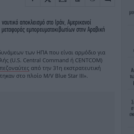
μο
 ναυτικό αποκλεισμό στο Ιράν, Αμερικανοί
ο μεταφοράς εμπορευματοκιβωτίων στην Αραβική
δυνάμεων των ΗΠΑ που είναι αρμόδιο για
λής (U.S. Central Command ή CENTCOM)
 πεζοναύτες
από την 31η εκστρατευτική
Α
καν στο πλοίο M/V Blue Star III».
τω
Σ
σ
σκ