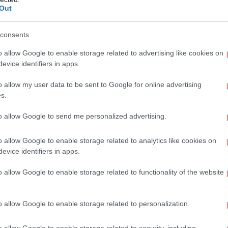
Ιρ
Out
επ
consents
o allow Google to enable storage related to advertising like cookies on
Τρ
κ
evice identifiers in apps.
τ
o allow my user data to be sent to Google for online advertising
s.
«Έ
to allow Google to send me personalized advertising.
νέα
o allow Google to enable storage related to analytics like cookies on
evice identifiers in apps.
Π
o allow Google to enable storage related to functionality of the website
o allow Google to enable storage related to personalization.
Ρήτ
o allow Google to enable storage related to security, including