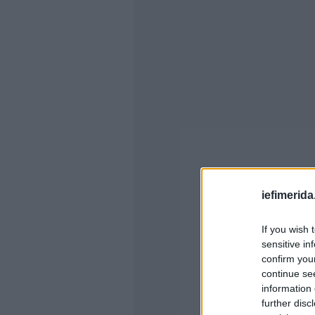
iefimerida
If you wish 
sensitive in
confirm you
continue se
information 
further disc