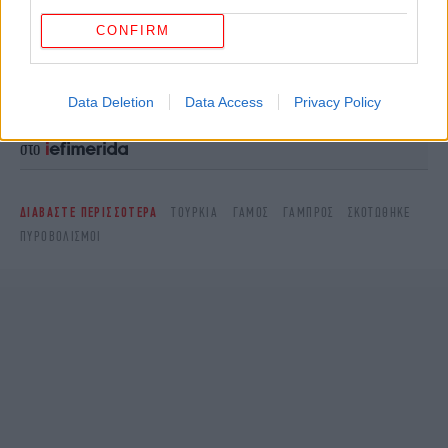
CONFIRM
Ακολουθήστε το
στο Google News
και μάθετε
πρώτοι όλες τις ειδήσεις
Data Deletion
Data Access
Privacy Policy
Δείτε όλες τις τελευταίες
Ειδήσεις
από την Ελλάδα και τον Κόσμο,
στο
ΔΙΑΒΑΣΤΕ ΠΕΡΙΣΣΟΤΕΡΑ
ΤΟΥΡΚΊΑ
ΓΆΜΟΣ
ΓΑΜΠΡΌΣ
ΣΚΟΤΏΘΗΚΕ
ΠΥΡΟΒΟΛΙΣΜΟΊ