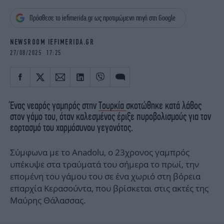
iBOOKS
ΖΩΔΙΑ
Πρόσθεσε το iefimerida.gr ως προτιμώμενη πηγή στη Google
OSCARS
THE OCEAN
MEDIA
ELAMEFORA
NEWSROOM IEFIMERIDA.GR
27/08/2025 17:25
NEWSLETTER
Ένας νεαρός γαμπρός στην
Τουρκία
σκοτώθηκε κατά λάθος
στον γάμο του, όταν καλεσμένος έριξε πυροβολισμούς για τον
εορτασμό του χαρμόσυνου γεγονότος.
Σύμφωνα με το Anadolu, ο 23χρονος γαμπρός
υπέκυψε στα τραύματά του σήμερα το πρωί, την
επομένη του γάμου του σε ένα χωριό στη βόρεια
επαρχία Κερασούντα, που βρίσκεται στις ακτές της
Μαύρης Θάλασσας.