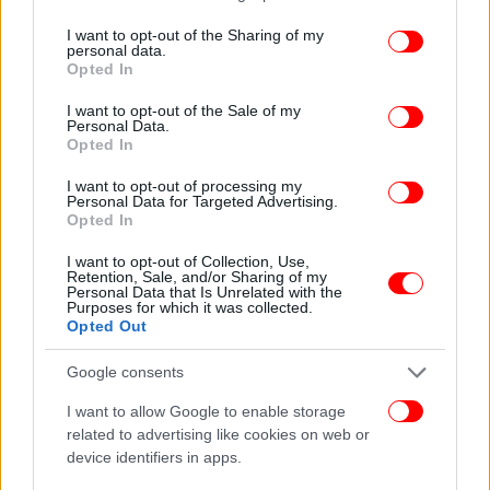
services and may gather and store information including but
Παρόμοιο περιστατικό συνέβη πριν μερικές μέρες,
not limited to your visit or usage behaviour. You may click to
I want to opt-out of the Sharing of my
όταν ένα άτομο σκοτώθηκε κατά λάθος και δύο
personal data.
grant or deny consent to Google and its third-party tags to
Opted In
άλλα τραυματίστηκαν, σε ένα γάμο στη γειτονική
use your data for below specified purposes in below Google
επαρχία Τραπεζούντα, σύμφωνα με τις αρχές.
consent section.
I want to opt-out of the Sale of my
Personal Data.
Opted In
ΟΛΕΣ ΟΙ ΕΙΔΗΣΕΙΣ
I want to opt-out of processing my
Η Γαλλία ενώπιον πολιτικής κρίσης: Η εκστρατεία
Personal Data for Targeted Advertising.
Opted In
«αστραπή» του Μπαϊρού για ψήφο εμπιστοσύνης και το
δίλημμα του Μακρόν
I want to opt-out of Collection, Use,
Retention, Sale, and/or Sharing of my
Διπλωματικό επεισόδιο Δανίας-ΗΠΑ: Η Κοπεγχάγη
Personal Data that Is Unrelated with the
Purposes for which it was collected.
κατηγορεί την Ουάσιγκτον για «μυστικές επιχειρήσεις»
Opted Out
στη Γροιλανδία
Το τελευταίο αντίο στον Δημήτρη Κωνσταντάρα -Ποιοι
Google consents
παρέστησαν [εικόνες & βίντεο]
I want to allow Google to enable storage
related to advertising like cookies on web or
device identifiers in apps.