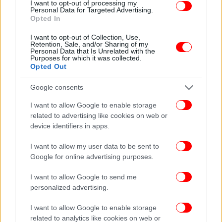
I want to opt-out of processing my
Η τραγωδία έγινε ακόμη μεγαλύτερη όταν κατά τη
Personal Data for Targeted Advertising.
Opted In
διάρκεια προηγούμενης αποστολής έρευνας
έχασε
τη ζωή του και ο στρατιωτικός δύτης των
I want to opt-out of Collection, Use,
Retention, Sale, and/or Sharing of my
Μαλδιβών, ανθυπασπιστής Μοχάμεντ Μαχούντι.
Ο
Personal Data that Is Unrelated with the
έμπειρος δύτης συμμετείχε στις πρώτες
Purposes for which it was collected.
Opted Out
προσπάθειες εντοπισμού των αγνοουμένων, όμως
δεν επέστρεψε ποτέ στην επιφάνεια.
Google consents
I want to allow Google to enable storage
Οι καιρικές συνθήκες των τελευταίων ημερών
related to advertising like cookies on web or
επιβράδυναν σημαντικά τις επιχειρήσεις, καθώς οι
device identifiers in apps.
ισχυροί άνεμοι και η θαλασσοταραχή καθιστούν τις
καταδύσεις εξαιρετικά επικίνδυνες. Παρά τις
I want to allow my user data to be sent to
δυσκολίες, οι ειδικοί δηλώνουν αποφασισμένοι να
Google for online advertising purposes.
ολοκληρώσουν την αποστολή.
I want to allow Google to send me
personalized advertising.
Τα θύματα
της τραγωδίας
είναι η 52χρονη Μόνικα
Μοντεφάλκονε, η 20χρονη κόρη της Τζιόρτζια
I want to allow Google to enable storage
Σομμακάλ, η 31χρονη Μουριέλ Οντενίνο, ο
related to analytics like cookies on web or