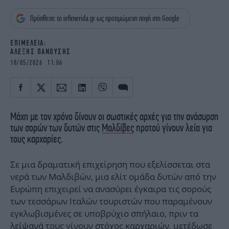
iBOOKS
ΖΩΔΙΑ
Πρόσθεσε το iefimerida.gr ως προτιμώμενη πηγή στη Google
OSCARS
THE OCEAN
MEDIA
ELAMEFORA
EΠΙΜΕΛΕΙΑ:
ΑΛΕΞΗΣ ΠΑΝΟΥΣΗΣ
NEWSLETTER
18/05/2026 11:06
Μάχη με τον χρόνο δίνουν οι σωστικές αρχές για την ανάσυρση
των σορών των δυτών στις
Μαλδίβες
προτού γίνουν λεία για
τους καρχαρίες.
Σε μια δραματική επιχείρηση που εξελίσσεται στα
νερά των Μαλδιβών, μια ελίτ ομάδα δυτών από την
Ευρώπη επιχειρεί να ανασύρει έγκαιρα τις σορούς
των τεσσάρων Ιταλών τουριστών που παραμένουν
εγκλωβισμένες σε υποβρύχιο σπήλαιο, πριν τα
λείψανά τους γίνουν στόχος καρχαριών, μετέδωσε