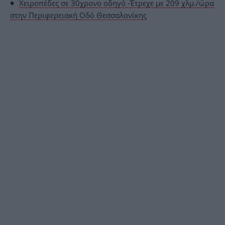
Χειροπέδες σε 30χρονο οδηγό -Έτρεχε με 209 χλμ./ώρα
στην Περιφερειακή Οδό Θεσσαλονίκης