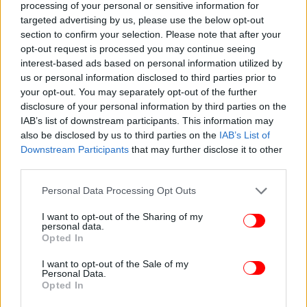
processing of your personal or sensitive information for
targeted advertising by us, please use the below opt-out
section to confirm your selection. Please note that after your
opt-out request is processed you may continue seeing
interest-based ads based on personal information utilized by
us or personal information disclosed to third parties prior to
your opt-out. You may separately opt-out of the further
disclosure of your personal information by third parties on the
IAB’s list of downstream participants. This information may
also be disclosed by us to third parties on the
IAB’s List of
Downstream Participants
that may further disclose it to other
third parties.
Σύμφωνα με την ίδια, οι δύτες επιχειρούν σε
συνθήκες περιορισμένης ορατότητας, σε ένα
Please note that this website/app uses one or more Google
Personal Data Processing Opt Outs
περίπλοκο σύστημα σπηλαίων, όπου υπάρχουν
services and may gather and store information including but
not limited to your visit or usage behaviour. You may click to
I want to opt-out of the Sharing of my
ισχυρά ρεύματα και σοβαροί κίνδυνοι
personal data.
grant or deny consent to Google and its third-party tags to
αποπροσανατολισμού. Παράλληλα, η έλλειψη
Opted In
use your data for below specified purposes in below Google
εξειδικευμένου εξοπλισμού στις Μαλδίβες
consent section.
I want to opt-out of the Sale of my
δυσκολεύει ακόμη περισσότερο το έργο των
Personal Data.
διασωστών, αναφέρουν τα ιταλικά ΜΜΕ.
Opted In