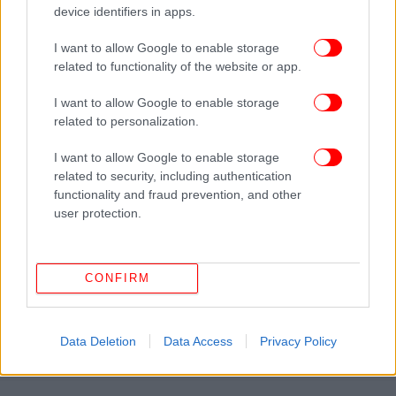
44χρονος Τζιανλούκα Μπενεντέτι και ο 31χρονος
device identifiers in apps.
Φεντερίκο Γκουαλτιέρι. Οι περισσότεροι είχαν
I want to allow Google to enable storage
σχέση με το Πανεπιστήμιο της Γένοβας, ενώ ένα
related to functionality of the website or app.
ακόμη μέλος της ομάδας τελικά σώθηκε όταν
αποφάσισε να μην πραγματοποιήσει την κατάδυση.
I want to allow Google to enable storage
related to personalization.
I want to allow Google to enable storage
related to security, including authentication
functionality and fraud prevention, and other
user protection.
CONFIRM
Data Deletion
Data Access
Privacy Policy