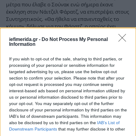
μέτρα που έλαβε ο Σούνακ ενώ σήμερα έκανε
έκκληση στον Νάιτζελ Φάρατζ, να επιστρέψει στους
Συντηρητικούς. «Θα ήθελα να επανενταχθείς το
κόμμα», δήλωσε για τον Φάρατζ, ο οποίος έχει
ιδρύσει το εθνικιστικό, λαϊκιστικό κόμμα
iefimerida.gr -
Do Not Process My Personal
«Μεταρρύθμιση ΗΒ» που απειλεί να «κόψει»
Information
ψήφους από τους Συντηρητικούς στις προσεχείς
εκλογές.
If you wish to opt-out of the sale, sharing to third parties, or
processing of your personal or sensitive information for
ΟΛΕΣ ΟΙ ΕΙΔΗΣΕΙΣ
targeted advertising by us, please use the below opt-out
section to confirm your selection. Please note that after your
Αυτοί είναι οι 42 υποψήφιοι ευρωβουλευτές της ΝΔ,
opt-out request is processed you may continue seeing
ανακοινώθηκε και ο Μπελέρης -Μητσοτάκης: Στείλτε
interest-based ads based on personal information utilized by
μήνυμα σταθερότητα
ς
us or personal information disclosed to third parties prior to
your opt-out. You may separately opt-out of the further
Ισραήλ: «Η αεροπορία ολοκλήρωσε την προετοιμασία
disclosure of your personal information by third parties on the
της για αντίποινα στο Ιράν» λέει το Channel 12
IAB’s list of downstream participants. This information may
Δημοσκόπηση ProRata: Από 28%-32% η ΝΔ, διαφορά
also be disclosed by us to third parties on the
IAB’s List of
14,5 μονάδων από ΣΥΡΙΖΑ -Τον Μητσοτάκη εμπιστεύονται
Downstream Participants
that may further disclose it to other
ως πρωθυπουργό
third parties.