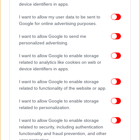
device identifiers in apps.
I want to allow my user data to be sent to
ΠΕΡΙΣΣΟΤΕΡΑ ΒΙΝΤΕΟ
Google for online advertising purposes.
I want to allow Google to send me
personalized advertising.
Ακολουθήστε το
στο Google News
και μάθετε
πρώτοι όλες τις ειδήσεις
I want to allow Google to enable storage
related to analytics like cookies on web or
Δείτε όλες τις τελευταίες
Ειδήσεις
από την Ελλάδα και τον Κόσμο,
device identifiers in apps.
στο
I want to allow Google to enable storage
related to functionality of the website or app.
ΔΙΑΒΑΣΤΕ ΠΕΡΙΣΣΟΤΕΡΑ
ΛΙΖ ΤΡΑΣ
ΜΕΓΆΛΗ ΒΡΕΤΑΝΊΑ
I want to allow Google to enable storage
ΠΡΩΘΥΠΟΥΡΓΌΣ
related to personalization.
I want to allow Google to enable storage
related to security, including authentication
functionality and fraud prevention, and other
user protection.