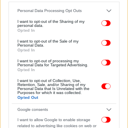
Please note that this website/app uses one or more Google
Personal Data Processing Opt Outs
services and may gather and store information including but
not limited to your visit or usage behaviour. You may click to
I want to opt-out of the Sharing of my
personal data.
grant or deny consent to Google and its third-party tags to
Opted In
use your data for below specified purposes in below Google
consent section.
I want to opt-out of the Sale of my
Personal Data.
Opted In
I want to opt-out of processing my
Personal Data for Targeted Advertising.
Opted In
I want to opt-out of Collection, Use,
Retention, Sale, and/or Sharing of my
Personal Data that Is Unrelated with the
Purposes for which it was collected.
Opted Out
Google consents
I want to allow Google to enable storage
related to advertising like cookies on web or