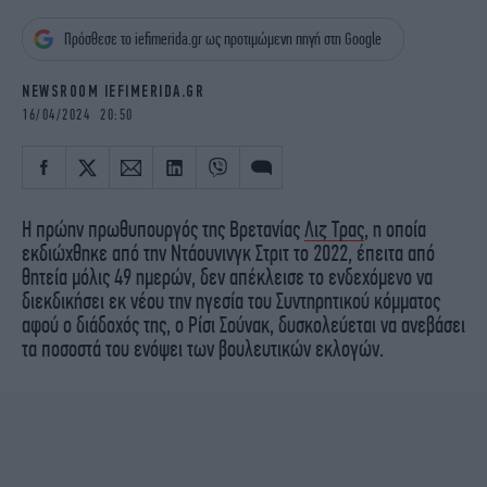
iBOOKS
ΖΩΔΙΑ
Πρόσθεσε το iefimerida.gr ως προτιμώμενη πηγή στη Google
OSCARS
THE OCEAN
MEDIA
ELAMEFORA
NEWSROOM IEFIMERIDA.GR
16/04/2024 20:50
NEWSLETTER
Η πρώην πρωθυπουργός της Βρετανίας
Λιζ Τρας
, η οποία
εκδιώχθηκε από την Ντάουνινγκ Στριτ το 2022, έπειτα από
θητεία μόλις 49 ημερών, δεν απέκλεισε το ενδεχόμενο να
διεκδικήσει εκ νέου την ηγεσία του Συντηρητικού κόμματος
αφού ο διάδοχός της, ο Ρίσι Σούνακ, δυσκολεύεται να ανεβάσει
τα ποσοστά του ενόψει των βουλευτικών εκλογών.