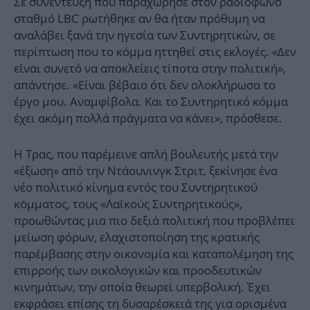
Σε συνέντευξη που παραχώρησε στον ραδιόφωνο
σταθμό LBC ρωτήθηκε αν θα ήταν πρόθυμη να
αναλάβει ξανά την ηγεσία των Συντηρητικών, σε
περίπτωση που το κόμμα ηττηθεί στις εκλογές. «Δεν
είναι συνετό να αποκλείεις τίποτα στην πολιτική»,
απάντησε. «Είναι βέβαιο ότι δεν ολοκλήρωσα το
έργο μου. Αναμφίβολα. Και το Συντηρητικό κόμμα
έχει ακόμη πολλά πράγματα να κάνει», πρόσθεσε.
Η Τρας, που παρέμεινε απλή βουλευτής μετά την
«έξωση» από την Ντάουνινγκ Στριτ, ξεκίνησε ένα
νέο πολιτικό κίνημα εντός του Συντηρητικού
κόμματος, τους «Λαϊκούς Συντηρητικούς»,
προωθώντας μια πιο δεξιά πολιτική που προβλέπει
μείωση φόρων, ελαχιστοποίηση της κρατικής
παρέμβασης στην οικονομία και καταπολέμηση της
επιρροής των οικολογικών και προοδευτικών
κινημάτων, την οποία θεωρεί υπερβολική. Έχει
εκφράσει επίσης τη δυσαρέσκειά της για ορισμένα