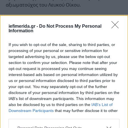
αξιωματούχος του Λευκού Οίκου.
Μέχρι τώρα, ωστόσο, η οικονομία της Γροιλανδίας
εξαρτάται κυρίως από τα έσοδα από την αλιεία και
iefimerida.gr -
Do Not Process My Personal
Information
τις ετήσεις επιδοτήσεις από τη Δανία που
καλύπτουν σχεδόν το ήμισυ του προϋπολογισμού
If you wish to opt-out of the sale, sharing to third parties, or
της. Συνολικά η Δανία δαπανά κάθε χρόνο ένα ποσό
processing of your personal or sensitive information for
λίγο κάτω του ενός δισ. δολάριων για τη
targeted advertising by us, please use the below opt-out
Γροιλανδία, ή περίπου 17.500 δολάρια για κάθε
section to confirm your selection. Please note that after your
κάτοικο του νησιού.
opt-out request is processed you may continue seeing
interest-based ads based on personal information utilized by
us or personal information disclosed to third parties prior to
your opt-out. You may separately opt-out of the further
disclosure of your personal information by third parties on the
IAB’s list of downstream participants. This information may
also be disclosed by us to third parties on the
IAB’s List of
Downstream Participants
that may further disclose it to other
third parties.
Please note that this website/app uses one or more Google
Personal Data Processing Opt Outs