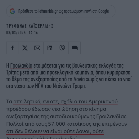
iBOOKS
ΖΩΔΙΑ
Πρόσθεσε το iefimerida.gr ως προτιμώμενη πηγή στη Google
OSCARS
THE OCEAN
MEDIA
ELAMEFORA
ΤΡΥΦΩΝΑΣ ΚΑΪΣΕΡΛΙΔΗΣ
08/03/2025 14:16
NEWSLETTER
H
Γροιλανδία
ετοιμάζεται για τις βουλευτικές εκλογές της
Τρίτης μετά από μια προεκλογική καμπάνια, όπου κυριάρχησε
το θέμα της ανεξαρτησίας από τη Δανία χωρίς να πέσει το νησί
στα νύχια των ΗΠΑ του Ντόναλντ Τραμπ.
Τα
απειλητικά, ενίοτε, σχόλια του Αμερικανού
προέδρου
έδωσαν νέα ώθηση στο κίνημα
ανεξαρτησίας της αυτοδιοικούμενης Γροιλανδίας.
Πολλοί από τους 57.000 κατοίκους της
επιμένουν
ότι δεν θέλουν να είναι ούτε Δανοί, ούτε
Αμερικανοί, αλλά Γροιλανδοί
.