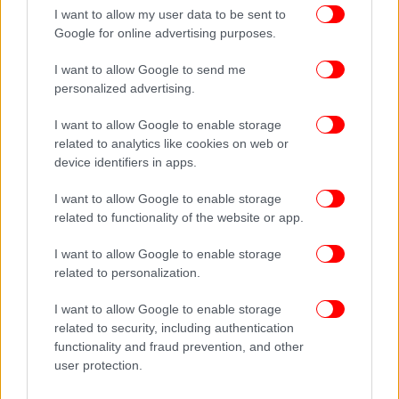
I want to allow my user data to be sent to
της αδυναμίας της να προστατέψει επαρκώς τη
Google for online advertising purposes.
Γροιλανδία αλλά και λόγω των αμερικανικών
εγγυήσεων ασφαλείας που απολαμβάνει μέσω τυ
I want to allow Google to send me
ΝΑΤΟ, σύμφωνα με τον ερευνητή του Κέντρου
personalized advertising.
Στρατιωτικών Σπουδών του Πανεπιστημίου της
Κοπεγχάγης, Κρίστιαν Σέμπι Κρίστενσεν.
I want to allow Google to enable storage
related to analytics like cookies on web or
device identifiers in apps.
Από την άλλη οι αμερικανικές επενδύσεις είναι
περιορισμένες στον κλάδο εξόρυξης της
I want to allow Google to enable storage
Γροιλανδίας, αφού οι εταιρείες που
related to functionality of the website or app.
δραστηριοποιούνται εκεί είναι ως επί το πλείστον
I want to allow Google to enable storage
Καναδικές, Αυστραλιανές ή Βρετανικές.
related to personalization.
Μπορεί ο Τραμπ να αγοράσει τη Γροιλανδία;
I want to allow Google to enable storage
related to security, including authentication
Σύμφωνα με τον Ulrik Pram Gad, ανώτερο ερευνητή
functionality and fraud prevention, and other
και εμπειρογνώμονα στη Γροιλανδία, η ιδέα της
user protection.
αγοράς της πρώην αποικίας της Δανίας και