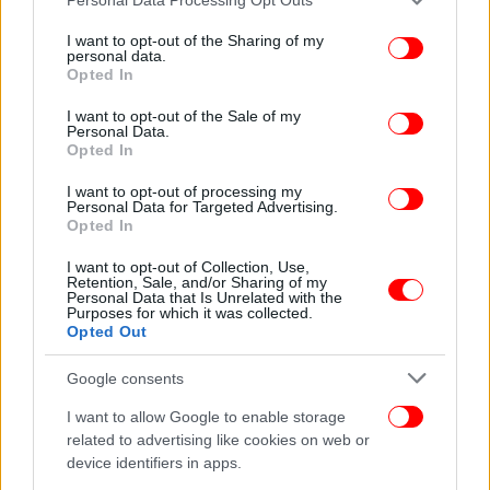
services and may gather and store information including but
not limited to your visit or usage behaviour. You may click to
I want to opt-out of the Sharing of my
personal data.
grant or deny consent to Google and its third-party tags to
Opted In
use your data for below specified purposes in below Google
consent section.
I want to opt-out of the Sale of my
Personal Data.
Opted In
Ποια είναι αυτή τη στιγμή η αμερικανική παρουσία στη
Γροιλανδία
I want to opt-out of processing my
Personal Data for Targeted Advertising.
Opted In
Οι ένοπλες δυνάμεις των ΗΠΑ διατηρούν μόνιμη
I want to opt-out of Collection, Use,
παρουσία στην αεροπορική βάση Πίτουφικ στη
Retention, Sale, and/or Sharing of my
βορειοδυτική Γροιλανδία. Βάσει συμφωνίας του
Personal Data that Is Unrelated with the
Purposes for which it was collected.
1951 μεταξύ Κοπεγχάγης και Ουάσιγκτον
Opted Out
αμερικανικές δυνάμεις μπορούν να κινούνται
ελεύθερα στο νησί και να στήνουν βάσεις εφόσον
Google consents
ενημερώνονται σχετικά η Δανία και η τοπική
I want to allow Google to enable storage
κυβέρνηση.
related to advertising like cookies on web or
device identifiers in apps.
Η Δανία έχει διευκολύνει ιστορικά τις ΗΠΑ λόγω