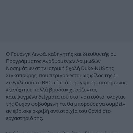
O Γουάνγκ Λινφά, καθηγητής και διευθυντής ου
Προγράμματος Αναδυόμενων Λοιμωδών
Νοσημάτων στην Ιατρική Σχολή Duke-NUS της
Σιγκαπούρης, που περιγράφεται ως φίλος της Σι
Ζενγκλί από το BBC, είπε ότι η έγκριτη επιστήμονας
«ξενύχτησε πολλά βράδια» χτενίζοντας
κατεψυγμένα δείγματα ιού στο Ινστιτούτο Ιολογίας
της Ουχάν φοβούμενη «τι θα μπορούσε να συμβεί»
αν έβρισκε ακριβή αντιστοιχία του Covid στο
εργαστήριό της.