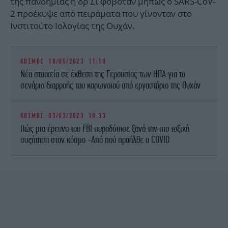
της πανδημίας η δρ Σι φοβόταν μήπως ο SARS-CoV-
2 προέκυψε από πειράματα που γίνονταν στο
Ινστιτούτο Ιολογίας της Ουχάν.
ΚΟΣΜΟΣ
18/05/2023 11:10
Νέα στοιχεία σε έκθεση της Γερουσίας των ΗΠΑ για το
σενάριο διαρροής του κορωνοϊού από εργαστήριο της Ουχάν
ΚΟΣΜΟΣ
03/03/2023 10:33
Πώς μια έρευνα του FBI πυροδότησε ξανά την πιο τοξική
συζήτηση στον κόσμο -Από πού προήλθε ο COVID