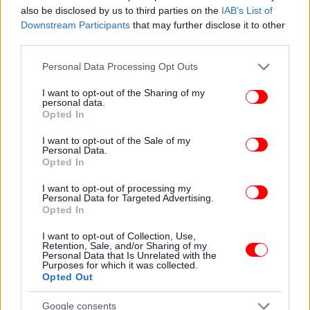
also be disclosed by us to third parties on the
IAB’s List of
Downstream Participants
that may further disclose it to other
third parties.
Please note that this website/app uses one or more Google
Personal Data Processing Opt Outs
services and may gather and store information including but
not limited to your visit or usage behaviour. You may click to
I want to opt-out of the Sharing of my
personal data.
grant or deny consent to Google and its third-party tags to
Opted In
use your data for below specified purposes in below Google
consent section.
I want to opt-out of the Sale of my
Personal Data.
Opted In
I want to opt-out of processing my
Personal Data for Targeted Advertising.
Opted In
I want to opt-out of Collection, Use,
Retention, Sale, and/or Sharing of my
Personal Data that Is Unrelated with the
Purposes for which it was collected.
Opted Out
Google consents