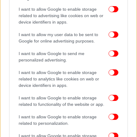
I want to allow Google to enable storage
ΚΟΣΜΟΣ
24/05/2021 11:26
related to advertising like cookies on web or
Wall Street Journal: Μάλλον από εργαστήριο ο κορωνοϊός
device identifiers in apps.
-Τρεις ερευνητές στην Ουχάν είχαν συμπτώματα από το
2019!
I want to allow my user data to be sent to
Google for online advertising purposes.
ΥΓΕΙΑ
13/08/2021 21:43
I want to allow Google to send me
Η νέα θεωρία για τον κορωνοϊό: Ξέφυγε από εργαστήριο της
personalized advertising.
Ουχάν, εργαζόμενος εκεί ο «ασθενής μηδέν» -Πώς
«κουμπώνει» με τη μετάδοση από νυχτερίδες
I want to allow Google to enable storage
related to analytics like cookies on web or
device identifiers in apps.
Τον Μάιο του 2021 η
Wall Street Journal
είχε
I want to allow Google to enable storage
αναφέρει ότι τρεις επιστήμονες του Ινστιτούτου
related to functionality of the website or app.
Ιολογίας της Ουχάν είχαν πάει στο νοσοκομείο τον
Νοέμβριο του 2019, μήνες προτού η Κίνα
I want to allow Google to enable storage
αποκαλύψει τη νέα πανδημία.
related to personalization.
I want to allow Google to enable storage