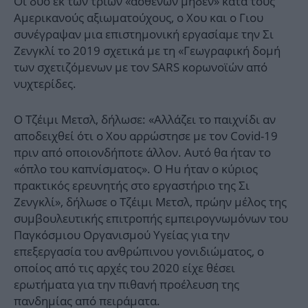
Οι δύο εκ των τριών «ασθενών μηδέν» κατά τους
Αμερικανούς αξιωματούχους, ο Χου και ο Γιου
συνέγραψαν μια επιστημονική εργασίαμε την Σι
Ζενγκλί το 2019 σχετικά με τη «Γεωγραφική δομή
των σχετιζόμενων με τον SARS κορωνοϊών από
νυχτερίδες.
Ο Τζέιμι Μετσλ, δήλωσε: «Αλλάζει το παιχνίδι αν
αποδειχθεί ότι ο Χου αρρώστησε με τον Covid-19
πριν από οποιονδήποτε άλλον. Αυτό θα ήταν το
«όπλο του καπνίσματος». Ο Hu ήταν ο κύριος
πρακτικός ερευνητής στο εργαστήριο της Σι
Ζενγκλί», δήλωσε ο Τζέιμι Μετσλ, πρώην μέλος της
συμβουλευτικής επιτροπής εμπειρογνωμόνων του
Παγκόσμιου Οργανισμού Υγείας για την
επεξεργασία του ανθρώπινου γονιδιώματος, ο
οποίος από τις αρχές του 2020 είχε θέσει
ερωτήματα για την πιθανή προέλευση της
πανδημίας από πειράματα.