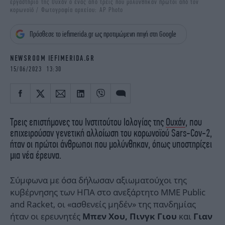
εργαστήριο της Ουχάν ο ένας από τρεις που μολύνθηκαν πρώτοι από τον
iBOOKS
ΖΩΔΙΑ
κορωνοϊό / Φωτογραφία αρχείου: AP Photo
OSCARS
THE OCEAN
Πρόσθεσε το iefimerida.gr ως προτιμώμενη πηγή στη Google
MEDIA
ELAMEFORA
NEWSROOM IEFIMERIDA.GR
NEWSLETTER
15/06/2023 13:30
Τρεις επιστήμονες του Ινστιτούτου Ιολογίας της
Ουχάν
, που
επιχειρούσαν γενετική αλλοίωση του κορωνοϊού Sars-Cov-2,
ήταν οι πρώτοι άνθρωποι που μολύνθηκαν, όπως υποστηρίζει
μια νέα έρευνα.
Σύμφωνα με όσα δήλωσαν αξιωματούχοι της
κυβέρνησης των ΗΠΑ στο ανεξάρτητο ΜΜΕ Public
and Racket, οι «ασθενείς μηδέν» της πανδημίας
ήταν οι ερευνητές
και
Μπεν Χου, Πινγκ Γιου
Γιαν