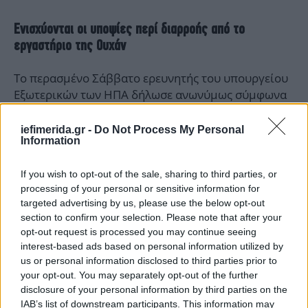
Ενισχύονται οι υποψίες περί διαρροής από το
εργαστήριο της Ουχάν
Το περασμένο Σάββατο ερευνητής του υπουργείου
Εξωτερικών των ΗΠΑ δήλωσε ανωνύμως σύμφωνα
με τους Times ότι «έχει καταστεί ολοένα και πιο
ξεκάθαρο ότι το Ινστιτούτο Ιολογίας της Ουχάν
iefimerida.gr -
Do Not Process My Personal
Information
συμμετείχε στη δημιουργία, τη διάδοση και τη
συγκάλυψη της πανδημίας της Covid-19».
If you wish to opt-out of the sale, sharing to third parties, or
processing of your personal or sensitive information for
targeted advertising by us, please use the below opt-out
section to confirm your selection. Please note that after your
opt-out request is processed you may continue seeing
interest-based ads based on personal information utilized by
us or personal information disclosed to third parties prior to
your opt-out. You may separately opt-out of the further
disclosure of your personal information by third parties on the
IAB’s list of downstream participants. This information may