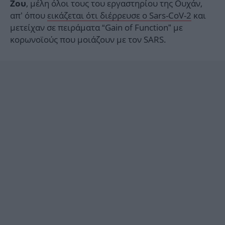
, μέλη όλοι τους του εργαστηρίου της Ουχάν,
Ζου
απ’ όπου
εικάζεται ότι διέρρευσε ο Sars-CoV-2
και
μετείχαν σε πειράματα “Gain of Function” με
κορωνοϊούς που μοιάζουν με τον SARS.