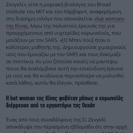
Ζενγκλί», είπε η μοριακή βιολόγος του Broad
Institute του ΜΙΤ και του Χάρβαρντ, αναφερόμενη
στη διάσημη ιολόγο που αποκαλείται
«bat woman»
της Κίνας
, λόγω της πολυετούς έρευνάς της για
προερχόμενους από νυχτερίδες κορωνοϊούς, που
μοιάζουν με τον SARS. «[Ο Μπεν Χου] ήταν ο
καλύτερος μαθητής της. Δημιουργούσε χιμαιρικούς
ιούς που έμοιαζαν με τον SARS και τους δοκίμαζε
σε ποντίκια. Αν μου ζητούσε κανείς να μαντέψω
ποιος θα αναλάμβανε αυτή την επικίνδυνη έρευνα
με ιούς και θα κινδύνευε περισσότερο να μολυνθεί
κατά λάθος, αυτόν θα έλεγα», πρόσθεσε.
Η bat woman της Κίνας φοβόταν μήπως ο κορωνοϊός
διέρρευσε από το εργαστήριο της Ουχάν
Ένας από τους συναδέλφους της Σι Ζενγκλί
αποκάλυψε την περασμένη εβδομάδα ότι στην αρχή