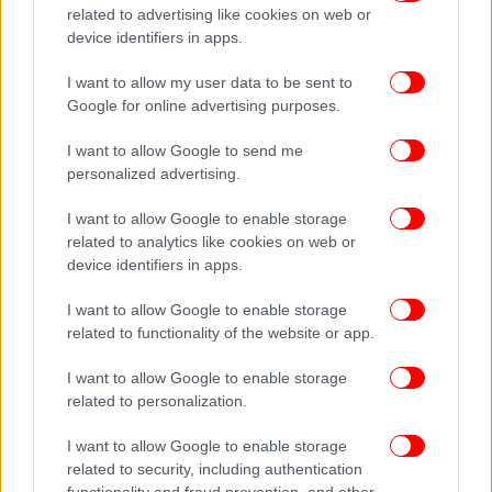
Eτσι θα σταματήσει η Κέιτ Μίντλετον τις θεωρίες συνωμοσίας
related to advertising like cookies on web or
για το γάμο και την υγεία της: Η κίνηση - ματ που ετοιμάζει
device identifiers in apps.
I want to allow my user data to be sent to
Πολίτης που επίσης είδε την πριγκίπισσα της
Google for online advertising purposes.
Ουαλίας είπε στην εφημερίδα «Μετά από όλες τις
I want to allow Google to send me
φήμες που έχουν κυκλοφορήσει εξεπλάγην που
personalized advertising.
τους είδα εκεί. Η Κέιτ ήταν έξω και ψώνιζε με τον
Γουίλιαμ και φαινόταν χαρούμενη και φαινόταν
I want to allow Google to enable storage
καλά.
Τα παιδιά
δεν ήταν μαζί τους, αλλά είναι τόσο
related to analytics like cookies on web or
καλό σημάδι ότι ήταν αρκετά υγιής για να πεταχτεί
device identifiers in apps.
στα μαγαζιά».
I want to allow Google to enable storage
related to functionality of the website or app.
Μάλιστα όπως σημειώνει ο βρετανικός Τύπος, δεν
τραβήχτηκαν φωτογραφίες του ζευγαριού κατά τον
I want to allow Google to enable storage
περίπατό τους, τηρώντας το αίτημά τους για
related to personalization.
προστασία της ιδιωτικής τους ζωής. Πάντως, όπως
I want to allow Google to enable storage
αναφέρουν, αυτή η κοινή τους εμφάνιση
related to security, including authentication
χαρακτηρίζεται ως ένα ενθαρρυντικό σημάδι ότι