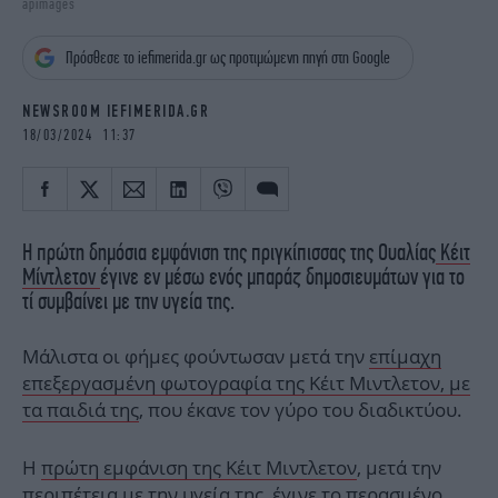
apimages
iBOOKS
ΖΩΔΙΑ
OSCARS
THE OCEAN
Πρόσθεσε το iefimerida.gr ως προτιμώμενη πηγή στη Google
MEDIA
ELAMEFORA
NEWSROOM IEFIMERIDA.GR
NEWSLETTER
18/03/2024 11:37
Η πρώτη δημόσια εμφάνιση της πριγκίπισσας της Ουαλίας
Κέιτ
Μίντλετον
έγινε εν μέσω ενός μπαράζ δημοσιευμάτων για το
τί συμβαίνει με την υγεία της.
Μάλιστα οι φήμες φούντωσαν μετά την
επίμαχη
επεξεργασμένη φωτογραφία της Κέιτ Μιντλετον, με
τα παιδιά της
, που έκανε τον γύρο του διαδικτύου.
Η
πρώτη εμφάνιση της Κέιτ Μιντλετον
, μετά την
περιπέτεια με την υγεία της,
έγινε το περασμένο