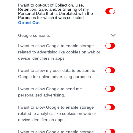
Ένα τεχνολογικό αριστούργημα, αξίας 10
I want to opt-out of Collection, Use,
δισεκατομμυρίων δολαρίων, το διαστημικό
Retention, Sale, and/or Sharing of my
Personal Data that Is Unrelated with the
τηλεσκόπιο James Webb εκτοξεύτηκε πριν από
Purposes for which it was collected.
περίπου επτά μήνες και βρίσκεται σχεδόν 1,5 εκατ.
Opted Out
χιλιόμετρα μακριά από τη Γη.
Google consents
ΟΛΕΣ ΟΙ ΕΙΔΗΣΕΙΣ
I want to allow Google to enable storage
related to advertising like cookies on web or
Οργισμένη η Κίνα για την επίσκεψη Πελόζι στην
device identifiers in apps.
Ταϊβάν: «Όσοι παίζουν με τη φωτιά θα χαθούν από
αυτήν»
I want to allow my user data to be sent to
Google for online advertising purposes.
Μητσοτάκης: Η κυβέρνηση θα στηρίξει τους πολίτες
από την εισβολή του εισαγόμενου πληθωρισμού
I want to allow Google to send me
Ζάκυνθος: Συγκλονίζει ο γιος του γυναικοκτόνου
personalized advertising.
-«Θέλω να δω την αντίδρασή του, να δω πώς έκανε κάτι
τέτοιο»
I want to allow Google to enable storage
related to analytics like cookies on web or
device identifiers in apps.
I want to allow Google to enable storage