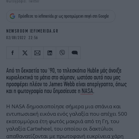
Φωτογραφία: Twitter
iBOOKS
ΖΩΔΙΑ
OSCARS
THE OCEAN
Πρόσθεσε το iefimerida.gr ως προτιμώμενη πηγή στη Google
MEDIA
ELAMEFORA
NEWSROOM IEFIMERIDA.GR
NEWSLETTER
02/08/2022 22:56
Από τη δεκαετία του '90, το τηλεσκόπιο Huble μάς άνοιξε
κυριολεκτικά τα μάτια στο σύμπαν, ωστόσο αυτό που μας
προσφέρει πλέον το James Webb είναι απερίγραπτο, όπως
και η φωτογραφία που δημοσίευσε η
NASA
.
Η NASA δημοσιοποίησε σήμερα μια σπάνια και
εντυπωσιακή εικόνα ενός γαλαξία που απέχει 500
εκατομμύρια έτη φωτός μακριά από τη Γη, του
γαλαξία Cartwheel, του οποίου οι δακτύλιοι
απαθανατίζονται με πρωτοφανή ευκρίνεια χάρη