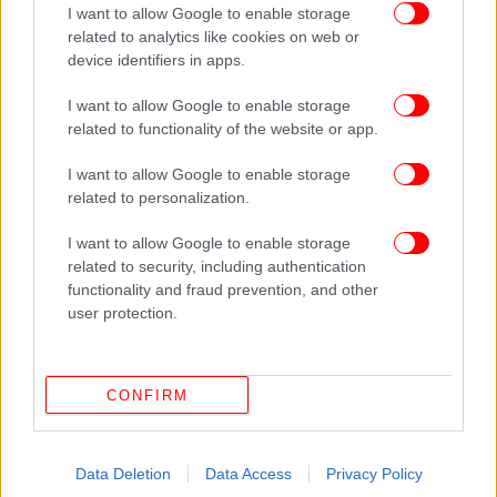
Με τα μέχρι στιγμής δεδομένα, η εκεχειρία μεταξύ
I want to allow Google to enable storage
related to analytics like cookies on web or
ΗΠΑ και Ιράν λήγει την ερχόμενη Τετάρτη, 22
device identifiers in apps.
Απριλίου. Η δεκαήμερη εκεχειρία, που ξεκίνησε τα
ξημερώματα για τον Λίβανο, εκπνέει τα μεσάνυχτα
I want to allow Google to enable storage
της 26ης Απριλίου.
related to functionality of the website or app.
I want to allow Google to enable storage
Καθώς ο Αμερικανός υπουργός Άμυνας, Πιτ
related to personalization.
Χέγκσεθ, είχε δηλώσει χθες, Πέμπτη, πως ο ναυτικός
αποκλεισμός στο Ιράν θα συνεχιστεί «για όσο
I want to allow Google to enable storage
χρειαστεί», μένει να φανεί αν μετά από αυτή την
related to security, including authentication
εξέλιξη οι ΗΠΑ θα αναθεωρήσουν τη θέση αυτή.
functionality and fraud prevention, and other
user protection.
Υποχωρούν οι τιμές σε πετρέλαιο και φυσικό αέριο
μετά την ανακοίνωση για τα Στενά του Ορμούζ
CONFIRM
Μετά την ανακοίνωση του Αραγτσί, οι
τιμές στο
πετρέλαιο
υποχώρησαν σημαντικά. Το Brent έκανε
Data Deletion
Data Access
Privacy Policy
βουτιά κατά 10,4% και έφθασε στα 89 δολάρια το