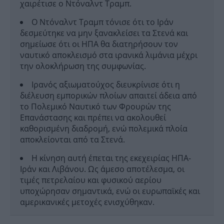
χαιρέτισε ο Ντόναλντ Τραμπ.
Ο Ντόναλντ Τραμπ τόνισε ότι το Ιράν
δεσμεύτηκε να μην ξανακλείσει τα Στενά και
σημείωσε ότι οι ΗΠΑ θα διατηρήσουν τον
ναυτικό αποκλεισμό στα ιρανικά λιμάνια μέχρι
την ολοκλήρωση της συμφωνίας.
Ιρανός αξιωματούχος διευκρίνισε ότι η
διέλευση εμπορικών πλοίων απαιτεί άδεια από
το Πολεμικό Ναυτικό των Φρουρών της
Επανάστασης και πρέπει να ακολουθεί
καθορισμένη διαδρομή, ενώ πολεμικά πλοία
αποκλείονται από τα Στενά.
Η κίνηση αυτή έπεται της εκεχειρίας ΗΠΑ-
Ιράν και Λιβάνου. Ως άμεσο αποτέλεσμα, οι
τιμές πετρελαίου και φυσικού αερίου
υποχώρησαν σημαντικά, ενώ οι ευρωπαϊκές και
αμερικανικές μετοχές ενισχύθηκαν.