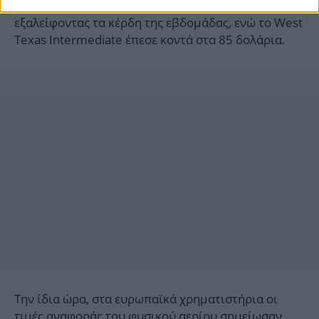
βαρέλι στο Λονδίνο (στις 17:00 ώρα Ελλάδος),
εξαλείφοντας τα κέρδη της εβδομάδας, ενώ το West
Texas Intermediate έπεσε κοντά στα 85 δολάρια.
Την ίδια ώρα, στα ευρωπαϊκά χρηματιστήρια οι
τιμές αναφοράς του φυσικού αερίου σημείωσαν