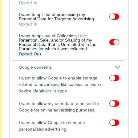
Opted In
I want to opt-out of processing my
Personal Data for Targeted Advertising.
Opted In
I want to opt-out of Collection, Use,
Retention, Sale, and/or Sharing of my
Personal Data that Is Unrelated with the
Purposes for which it was collected.
Opted Out
Google consents
I want to allow Google to enable storage
Κίνηση του Ιράν για τα Στενά του Ορμούζ μετά την
related to advertising like cookies on web or
εκεχειρία
device identifiers in apps.
Η εξέλιξη αυτή έρχεται μετά την ανακοίνωση
I want to allow my user data to be sent to
Google for online advertising purposes.
εκεχειρίας στον Λίβανο
από τον Ντόναλντ Τραμπ,
που ακολούθησε αυτή μεταξύ ΗΠΑ και Ιράν, η οποία
I want to allow Google to send me
βρίσκεται ήδη στη δεύτερη εβδομάδα της.
personalized advertising.