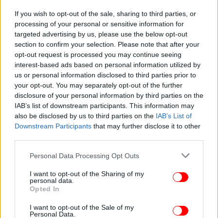
Ισλαμικής Επανάστασης.
If you wish to opt-out of the sale, sharing to third parties, or
processing of your personal or sensitive information for
Ο ίδιος ξεκαθάρισε ότι πολεμικά πλοία δεν θα
targeted advertising by us, please use the below opt-out
επιτρέπεται να περάσουν από τα στενά, πρόσθεσε ο
section to confirm your selection. Please note that after your
αξιωματούχος.
opt-out request is processed you may continue seeing
interest-based ads based on personal information utilized by
us or personal information disclosed to third parties prior to
your opt-out. You may separately opt-out of the further
ΚΟΣΜΟΣ
17/04/2026 16:55
disclosure of your personal information by third parties on the
Τραμπ: Συνεχίζεται ο ναυτικός αποκλεισμός στο Ιράν μέχρι να
IAB’s list of downstream participants. This information may
γίνει οριστική συμφωνία
also be disclosed by us to third parties on the
IAB’s List of
Downstream Participants
that may further disclose it to other
third parties.
ΟΙΚΟΝΟΜΙΑ
17/04/2026 16:36
Κατρακυλά η τιμή του πετρελαίου μετά το άνοιγμα των Στενών
Please note that this website/app uses one or more Google
Personal Data Processing Opt Outs
του Ορμούζ -Πτώση 10%
services and may gather and store information including but
not limited to your visit or usage behaviour. You may click to
I want to opt-out of the Sharing of my
personal data.
grant or deny consent to Google and its third-party tags to
Opted In
use your data for below specified purposes in below Google
consent section.
I want to opt-out of the Sale of my
Personal Data.