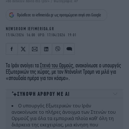
«θα ανήκουν πάντα στο Ιράν» / Φωτογραφία: AP
iBOOKS
ΖΩΔΙΑ
OSCARS
THE OCEAN
Πρόσθεσε το iefimerida.gr ως προτιμώμενη πηγή στη Google
MEDIA
ELAMEFORA
NEWSROOM IEFIMERIDA.GR
NEWSLETTER
17/04/2026 16:00 UPD: 17/04/2026 19:01
Το Ιράν ανοίγει τα
Στενά του Ορμούζ
, ανακοίνωσε ο υπουργός
Εξωτερικών της χώρας, με τον Ντόναλντ Τραμπ να μιλά για
«σπουδαία ημέρα για τον κόσμο».
ΣΥΝΟΨΗ ΑΡΘΡΟΥ ΜΕ ΑΙ
Ο υπουργός Εξωτερικών του Ιράν
ανακοίνωσε το πλήρες άνοιγμα των Στενών του
Ορμούζ για όλα τα εμπορικά πλοία καθ' όλη τη
διάρκεια της εκεχειρίας, μια κίνηση που