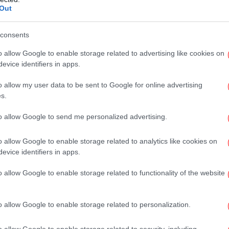
ν υπηρεσιών πληροφοριών εκτιμούν ότι
Out
ιας αντίπαλης δύναμης μπορεί να εξηγεί
 τα εναέρια φαινόμενα.
consents
μα
o allow Google to enable storage related to advertising like cookies on
ύν ότι η Κίνα ή η Ρωσία μπορεί να
evice identifiers in apps.
χητική τεχνολογία
Χ
o allow my user data to be sent to Google for online advertising
0,
s.
κατονομάστηκε, είπε στην εφημερίδα ότι
to allow Google to send me personalized advertising.
νικών υπηρεσιών πληροφοριών και του
 ή η Ρωσία μπορεί να πειραματίζονται με
Πρ
o allow Google to enable storage related to analytics like cookies on
 αδιαβάθμητη εκδοχή της αναφοράς αυτής,
Σέ
evice identifiers in apps.
κά
εί στο Κογκρέσο μέχρι τις 25 Ιουνίου, δεν
συμπεράσματα, προσθέτει η εφημερίδα.
o allow Google to enable storage related to functionality of the website
η δημοσιότητα βίντεο που είχαν τραβήξει
o allow Google to enable storage related to personalization.
ού, στα οποία εικονίζονταν «συναντήσεις»,
να αντικείμενα. Ένα από αυτά τα βίντεο
o allow Google to enable storage related to security, including