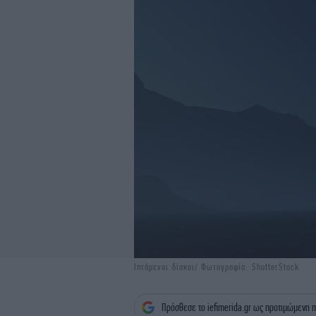
Ιπτάμενοι δίσκοι/ Φωτογραφία: ShutterStock
Πρόσθεσε το iefimerida.gr ως προτιμώμενη π