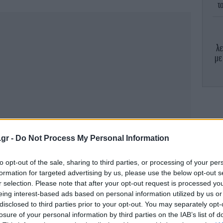
τ
λε
με
Σύκ
.gr -
Do Not Process My Personal Information
κα
to opt-out of the sale, sharing to third parties, or processing of your per
formation for targeted advertising by us, please use the below opt-out s
r selection. Please note that after your opt-out request is processed y
eing interest-based ads based on personal information utilized by us or
disclosed to third parties prior to your opt-out. You may separately opt-
Μπ
losure of your personal information by third parties on the IAB’s list of
τ