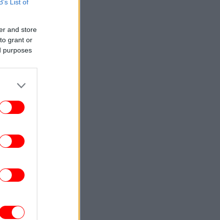
B’s List of
αξιώνουν οι «πολίτες»
ΚΟΣΜΟΣ
18:56
er and store
«Η διαδρομή ήταν πολύ μεγάλη»:
to grant or
χρονος στο Ουισκόνσιν πήγε για ψώνια
ed purposes
... ελικόπτερο -Άφωνοι οι αστυνομικοί
[βίντεο]
ΟΙΚΟΝΟΜΙΑ
18:52
Χρηματιστήριο Αθηνών: Εβδομαδιαία
άνοδος 1,76%, κέρδη 23,31% από τις
αρχές του έτους
ΚΟΣΜΟΣ
18:50
Η Ευρώπη αντιμέτωπη με εκτεταμένη
ασία -Στέρεψαν τα ποτάμια, απειλούνται
πυρηνικά εργοστάσια
ΓΥΝΑΙΚΑ
18:50
ελληνικά brands για να βρείτε το τέλειο
μαγιό ακόμα και την τελευταία στιγμή