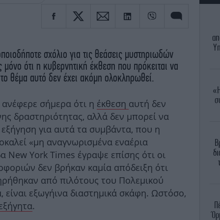
απ
Υπ
οποιοδήποτε σχόλιο για τις θεάσεις μυστηριωδών
ς μόνο ότι η κυβερνητική έκθεση που πρόκειται να
 το θέμα αυτό δεν έχει ακόμη ολοκληρωθεί.
«Η
σ
 ανέφερε σήμερα ότι η
έκθεση
αυτή δεν
νης δραστηριότητας, αλλά δεν μπορεί να
 εξήγηση για αυτά τα συμβάντα, που η
οκαλεί «μη αναγνωρισμένα εναέρια
Β
δι
α New York Times έγραψε επίσης ότι οι
οφοριών δεν βρήκαν καμία απόδειξη ότι
ηρήθηκαν από πιλότους του Πολεμικού
, είναι εξωγήινα διαστημικά σκάφη. Ωστόσο,
Π
εξήγητα
.
Όρ