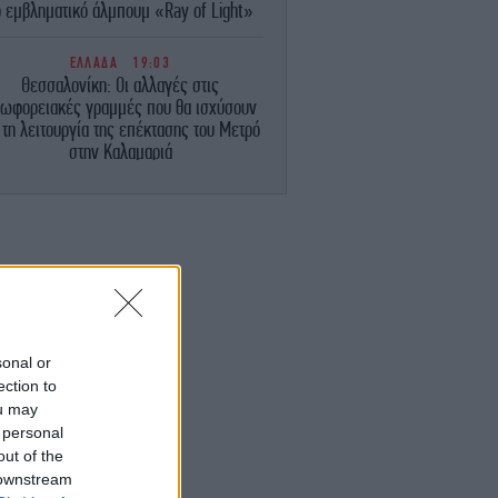
ο εμβληματικό άλμπουμ «Ray of Light»
ΕΛΛΑΔΑ
19:03
Θεσσαλονίκη: Οι αλλαγές στις
ωφορειακές γραμμές που θα ισχύσουν
 τη λειτουργία της επέκτασης του Μετρό
στην Καλαμαριά
ΓΥΝΑΙΚΑ
19:00
α στο ψυγείο ή εκτός; Ο σωστός τρόπος
για να διατηρηθούν φρέσκα
ΕΛΛΑΔΑ
18:58
Συνελήφθη 35χρονος αλλοδαπός για
τοχή ναρκωτικών με σκοπό τη διακίνηση
sonal or
σε προαύλιο χώρο εκπαιδευτικού
ection to
ιδρύματος στο Μαρούσι
ou may
 personal
ΣΠΟΡ
18:57
out of the
αρτσελόνα, μεταγραφές: «Άκυρο» από
 downstream
η Μάντσεστερ Σίτι για τον Ρόδρι -Τόσα