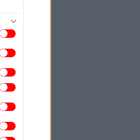
ΚΟΣΜΟΣ
18:42
Σοκ στις ΗΠΑ: 15χρονος «κλόουν»
χαίρωσε ηλικιωμένο -Χτυπούσε πόρτες
και έλεγε «έχω ένα δώρο για σένα»
ΟΙΚΟΝΟΜΙΑ
18:37
ρηματιστήριο: Έκλεισε με οριακά κέρδη
25% -Στις 2.615,07 μονάδες ο Γενικός
Δείκτης
ΕΛΛΑΔΑ
18:34
αγματογνώμονας για την τραγωδία στις
ρρες: Δεν ήταν μόνο η ταχύτητα, «ίσως
τι απέσπασε την προσοχή του οδηγού»
ΕΛΛΑΔΑ
18:29
Έφυγε από τη ζωή η δημοσιογράφος
Χριστίνα Πιτουρά -Ήταν 64 ετών
ΠΟΛΙΤΙΚΗ
18:24