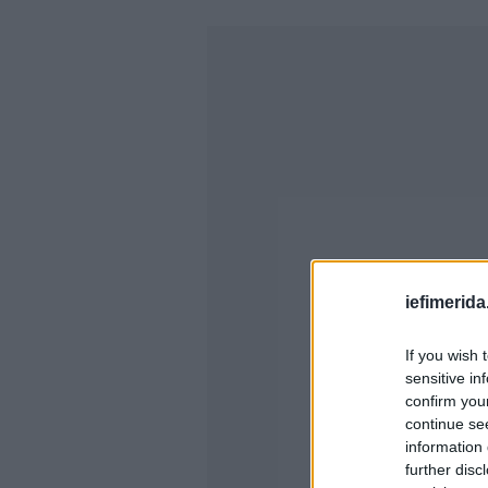
iefimerida
If you wish 
sensitive in
confirm you
continue se
information 
further disc