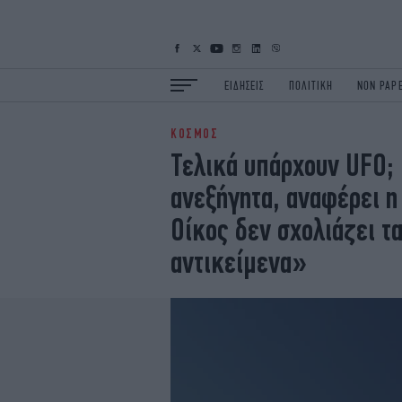
ΕΙΔΗΣΕΙΣ
ΠΟΛΙΤΙΚΗ
NON PAP
ΚΟΣΜΟΣ
ΕΙΔΗΣΕΙΣ
Π
Τελικά υπάρχουν UFO; 
ΟΙΚΟΝΟΜΙΑ
Κ
ανεξήγητα, αναφέρει 
ΖΩΗ
Σ
ΠΟΛΗ
S
Οίκος δεν σχολιάζει τ
ΤΕΧΝΟΛΟΓΙΑ
Υ
αντικείμενα»
EURO
G
iOPINIONS
i
OSCARS
T
NEWSLETTER