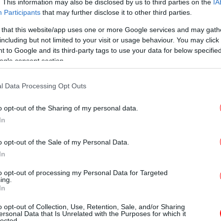
. This information may also be disclosed by us to third parties on the
IA
Participants
that may further disclose it to other third parties.
 that this website/app uses one or more Google services and may gath
including but not limited to your visit or usage behaviour. You may click 
69
 to Google and its third-party tags to use your data for below specifi
με
ogle consent section.
l Data Processing Opt Outs
o opt-out of the Sharing of my personal data.
άντα που καταγράφηκαν τις δύο
In
προκλήθηκαν από τον αμερικανικό στρατό ή
υβερνητική, αμερικανική τεχνολογία,
o opt-out of the Sale of my Personal Data.
ευμα. Η NYT επικαλείται υψηλόβαθμους
In
ξηρ
 που ενημερώθηκαν για την έκθεση, η
to opt-out of processing my Personal Data for Targeted
 μήνα στο Κογκρέσο. Πολλές από τις 120 και
ing.
In
αν στην απόρρητη μελέτη μιας ειδικής
αγράφηκαν από το Πολεμικό Ναυτικό των
8 
o opt-out of Collection, Use, Retention, Sale, and/or Sharing
ersonal Data that Is Unrelated with the Purposes for which it
ονταν και αλλοδαποί στρατιωτικοί. Οι
lected.