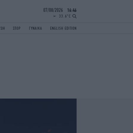
07/08/2026
16:46
33.6°C
ΖΩΗ
ΣΠΟΡ
ΓΥΝΑΙΚΑ
ENGLISH EDITION
ΕΛΛΑΔΑ
ΠΑΝΕΛΛΗΝΙΕΣ
ENGLISH EDITION
TRAVEL
ΟΛΥΜΠΙΑΚΟΙ ΑΓΩΝΕΣ
iAUTOKINITO
ΖΩΔΙΑ
ELAMEFORA