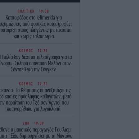
ΠΟΛΙΤΙΚΗ
19:38
Κατσαφάδος στο iefimerida για
οζημιώσεις από φυσικές καταστροφές:
οστήριξη στους πληγέντες με ταχύτητα
και χωρίς ταλαιπωρία
ΚΟΣΜΟΣ
19:29
 Ιταλία δεν δέχεται τελεσίγραφα για τα
ύνορα»: Σκληρή απάντηση Μελόνι στον
Σάντσεθ για την Σένγκεν
ΚΟΣΜΟΣ
19:23
ρετανία: Το Κέιμπριτζ επανεξετάζει τις
αδικασίες πρόσληψης καθηγητών, μετά
την παραίτηση του Τζέισον Άρντεϊ που
κατηγορήθηκε για λογοκλοπή
ΖΩΗ
19:09
έθανε ο μουσικός παραγωγός Γουίλιαμ
μπιτ -Είχε δημιουργήσει με τη Μαντόνα