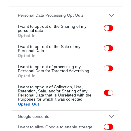
third parties.
Η συνθήκη
New START
(Strategic Arms Reduction
Treaty), η οποία είχε υπογραφεί το 2010 και
Please note that this website/app uses one or more Google
Personal Data Processing Opt Outs
αναμένετο να εκπνεύσει στις 5 Φεβρουαρίου,
services and may gather and store information including but
περιορίζει τον αριθμό των πυρηνικών κεφαλών, σε
not limited to your visit or usage behaviour. You may click to
I want to opt-out of the Sharing of my
personal data.
πυραύλους και στρατηγικά βομβαρδιστικά
grant or deny consent to Google and its third-party tags to
Opted In
use your data for below specified purposes in below Google
αεροσκάφη που διαθέτουν η Ρωσία και οι Ηνωμένες
consent section.
Πολιτείες.
I want to opt-out of the Sale of my
Personal Data.
Opted In
ΟΛΕΣ ΟΙ ΕΙΔΗΣΕΙΣ
I want to opt-out of processing my
Personal Data for Targeted Advertising.
Κορωνοϊός-Θεσσαλονίκη: Αυξημένο κατά 50% το ιικό
Opted In
φορτίο των λυμάτων στις δύο τελευταίες μετρήσεις
I want to opt-out of Collection, Use,
Σοκ στη Θήβα από τον θάνατο της 15χρονης από
Retention, Sale, and/or Sharing of my
κορωνοϊό -Διασωληνωμένη η μητέρα της, συγκλονίζει ο
Personal Data that Is Unrelated with the
Purposes for which it was collected.
αδελφός της
Opted Out
Χρυσοχοΐδης: Ανοιχτό το ενδεχόμενο για απαγόρευση
κυκλοφορίας από τις 18:00
Google consents
Ελπίδα: Ερευνα δείχνει ότι το εμβόλιο της Οξφόρδης
I want to allow Google to enable storage