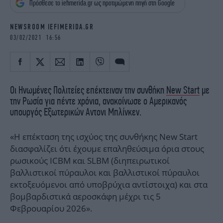
Πρόσθεσε το iefimerida.gr ως προτιμώμενη πηγή στη Google
iBOOKS
ΖΩΔΙΑ
OSCARS
THE OCEAN
NEWSROOM IEFIMERIDA.GR
MEDIA
ELAMEFORA
03/02/2021 16:56
NEWSLETTER
Οι Ηνωμένες Πολιτείες επέκτειναν την συνθήκη
New Start
με
την Ρωσία για πέντε χρόνια, ανακοίνωσε ο Αμερικανός
υπουργός Εξωτερικών Αντονι Μπλίνκεν.
«Η επέκταση της ισχύος της συνθήκης New Start
διασφαλίζει ότι έχουμε επαληθεύσιμα όρια στους
ρωσικούς ICBM και SLBM (διηπειρωτικοί
βαλλιστικοί πύραυλοι και βαλλιστικοί πύραυλοι
εκτοξευόμενοι από υποβρύχια αντίστοιχα) και στα
βομβαρδιστικά αεροσκάφη μέχρι τις 5
Φεβρουαρίου 2026».