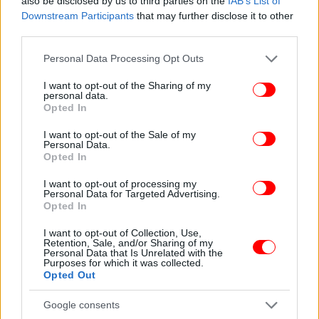
also be disclosed by us to third parties on the
IAB’s List of
Downstream Participants
that may further disclose it to other
third parties.
Please note that this website/app uses one or more Google
Personal Data Processing Opt Outs
services and may gather and store information including but
not limited to your visit or usage behaviour. You may click to
I want to opt-out of the Sharing of my
personal data.
grant or deny consent to Google and its third-party tags to
Opted In
use your data for below specified purposes in below Google
Σε ό,τι αφορά το σημείο εκκίνησης της αυξητικής
consent section.
I want to opt-out of the Sale of my
Personal Data.
καταγραφής του ιικού φορτίου, ο καθηγητής
Opted In
Χημείας του ΑΠΘ Θοδωρής Καραπάντσιος εξήγησε
ότι «παρ' όλες τις διακυμάνσεις στις μετρήσεις, που
I want to opt-out of processing my
Personal Data for Targeted Advertising.
παρατηρούσαμε το προηγούμενο διάστημα,
από
Opted In
την Παρασκευή 29 Ιανουαρίου φάνηκε μία
η οποία επιβεβαιώθηκε τη Δευτέρα 1
I want to opt-out of Collection, Use,
τάση,
Retention, Sale, and/or Sharing of my
Ιανουαρίου, ημέρες κατά τις οποίες ο αριθμός των
Personal Data that Is Unrelated with the
Purposes for which it was collected.
ανακοινωμένων κρουσμάτων ήταν ακόμη χαμηλά,
Opted Out
δείχνοντας τη δυνατότητα της τεχνικής για έγκαιρο
εντοπισμό της διασποράς στην κοινότητα».
Google consents