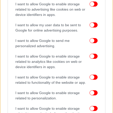
I want to allow Google to enable storage
«Η
στο ημερήσιο
ακρίβεια των μετρήσεων
related to advertising like cookies on web or
δείγμα είναι μεγάλη λόγω του βελτιστοποιημένου
device identifiers in apps.
πρωτοκόλλου στις διαδικασίες που εφαρμόζονται,
καθώς και του μεγάλου αριθμού των επαναλήψεων
I want to allow my user data to be sent to
Google for online advertising purposes.
από 15 αντιδράσεις μοριακής διερεύνησης για την
εκτίμηση του ιιικού φορτίου», διευκρίνισε ο
I want to allow Google to send me
αναπληρωτής καθηγητής Μοριακής
personalized advertising.
Μικροβιολογίας στο Διαγνωστικό Εργαστήριο
Κλινικών του Τμήματος Κτηνιατρικής του ΑΠΘ,
I want to allow Google to enable storage
Χρυσόστομος Δόβας.
related to analytics like cookies on web or
device identifiers in apps.
ΟΛΕΣ ΟΙ ΕΙΔΗΣΕΙΣ
I want to allow Google to enable storage
related to functionality of the website or app.
Κρίσιμο 48ωρο για νέα μέτρα, μετά τα 1.261
κρούσματα -Στο τραπέζι απαγόρευση κυκλοφορίας πριν
I want to allow Google to enable storage
τις 21:00 στην Αττική
related to personalization.
Οι φωτογραφίες στον υπολογιστή του 13χρονου
I want to allow Google to enable storage
«καίνε» την 36χρονη φιλόλογο -Η καταγγελία για