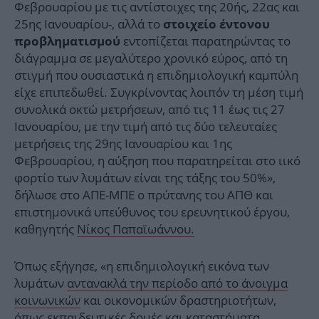
Φεβρουαρίου με τις αντίστοιχες της 20ής, 22ας και
25ης Ιανουαρίου-, αλλά το
στοιχείο έντονου
εντοπίζεται παρατηρώντας το
προβληματισμού
διάγραμμα σε μεγαλύτερο χρονικό εύρος, από τη
στιγμή που ουσιαστικά η επιδημιολογική καμπύλη
είχε επιπεδωθεί. Συγκρίνοντας λοιπόν τη μέση τιμή
συνολικά οκτώ μετρήσεων, από τις 11 έως τις 27
Ιανουαρίου, με την τιμή από τις δύο τελευταίες
μετρήσεις της 29ης Ιανουαρίου και 1ης
Φεβρουαρίου, η αύξηση που παρατηρείται στο ιικό
φορτίο των λυμάτων είναι της τάξης του 50%»,
δήλωσε στο ΑΠΕ-ΜΠΕ ο πρύτανης του ΑΠΘ και
επιστημονικά υπεύθυνος του ερευνητικού έργου,
καθηγητής
Νίκος Παπαϊωάννου.
Όπως εξήγησε, «η επιδημιολογική εικόνα των
λυμάτων
αντανακλά την περίοδο από το άνοιγμα
κοινωνικών
και οικονομικών δραστηριοτήτων,
όπως εκπαιδευτικές δομές και καταστήματα