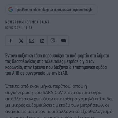
iBOOKS
ΖΩΔΙΑ
Πρόσθεσε το iefimerida.gr ως προτιμώμενη πηγή στη Google
OSCARS
THE OCEAN
MEDIA
ELAMEFORA
NEWSROOM IEFIMERIDA.GR
03/02/2021 10:36
NEWSLETTER
Έντονα αυξητική τάση παρουσιάζει το ιικό φορτίο στα λύματα
της Θεσσαλονίκης στις τελευταίες μετρήσεις για τον
κορωνοϊό
, στην έρευνα που διεξάγει διεπιστημονική ομάδα
του ΑΠΘ σε συνεργασία με την ΕΥΑΘ.
Έπειτα από έναν μήνα, περίπου, όπου η
συγκέντρωση του SARS-CoV-2 στα αστικά υγρά
απόβλητα ανιχνευόταν σε σταθερά χαμηλά επίπεδα,
με μικρές αυξομειώσεις μεταξύ των μετρήσεων, οι
αναλύσεις μετά τον περιβαλλοντικό εξορθολογισμό
των αποτελεσμάτων από τις δύο τελευταίες