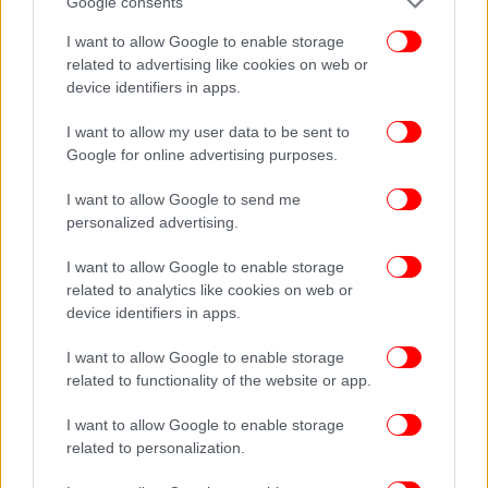
Google consents
Ξεκίνησε σήμερα από τον Ευαγγελισμό το «βραχιολάκι»
I want to allow Google to enable storage
για την ιχνηλάτηση ασθενών στις εφημερίες -Πώς
related to advertising like cookies on web or
λειτουργεί
device identifiers in apps.
Μυστήριο με την αρπαγή του βρέφους που βρέθηκε
I want to allow my user data to be sent to
δίπλα σε κάδο στον Άλιμο -Τα σενάρια που εξετάζουν,
Google for online advertising purposes.
ψάχνουν σε βίντεο
Αυτές ψηφίστηκαν ως οι 10 καλύτερες παραλίες της
I want to allow Google to send me
Ευρώπης -Μια ελληνική στην κορυφή
personalized advertising.
I want to allow Google to enable storage
related to analytics like cookies on web or
device identifiers in apps.
I want to allow Google to enable storage
related to functionality of the website or app.
I want to allow Google to enable storage
related to personalization.