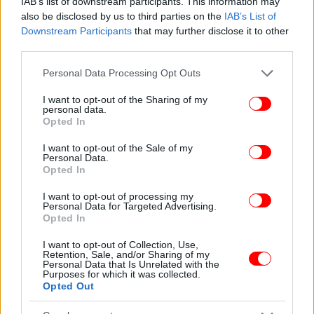
IAB’s list of downstream participants. This information may
Τζιανγκ Μπιν, εκπρόσωπος του υπουργείου.
also be disclosed by us to third parties on the
IAB’s List of
Downstream Participants
that may further disclose it to other
third parties.
«Αυτό θα συνεισφέρει στο να εμπλουτιστεί η
ολοκληρωμένη σινορωσική στρατηγική σύμπραξη
Please note that this website/app uses one or more Google
Personal Data Processing Opt Outs
συντονισμού για την νέα εποχή και να
services and may gather and store information including but
διαδραματιστεί ένας σημαντικός ρόλος στη
not limited to your visit or usage behaviour. You may click to
I want to opt-out of the Sharing of my
personal data.
διατήρηση και την ενίσχυση της παγκόσμιας
grant or deny consent to Google and its third-party tags to
Opted In
use your data for below specified purposes in below Google
στρατηγικής σταθερότητας», τόνισε ο ίδιος.
consent section.
I want to opt-out of the Sale of my
Personal Data.
Η Κίνα δηλώνει ότι παραμένει ουδέτερη στη
Opted In
ρωσοουκρανική σύγκρουση και ότι λειτουργεί ως
I want to opt-out of processing my
μεσολαβήτρια χώρα, αλλά πολλές φορές
Personal Data for Targeted Advertising.
κατηγορείται από τις χώρες της Δύσης ότι
Opted In
προσφέρει στη Μόσχα κρίσιμη οικονομική και
I want to opt-out of Collection, Use,
πολιτική στήριξη για να διεξάγει τη στρατιωτική
Retention, Sale, and/or Sharing of my
Personal Data that Is Unrelated with the
της επιχείρηση.
Purposes for which it was collected.
Opted Out
ΟΛΕΣ ΟΙ ΕΙΔΗΣΕΙΣ