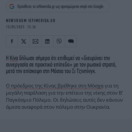
iBOOKS
ΖΩΔΙΑ
Πρόσθεσε το iefimerida.gr ως προτιμώμενη πηγή στη Google
OSCARS
THE OCEAN
MEDIA
ELAMEFORA
NEWSROOM IEFIMERIDA.GR
15/05/2025 15:26
NEWSLETTER
Η
Κίνα
δήλωσε σήμερα ότι επιθυμεί να «διευρύνει την
συνεργασία σε πρακτικό επίπεδο» με τον ρωσικό στρατό,
μετά την επίσκεψη στη Μόσχα του Σι Τζινπίνγκ.
Ο πρόεδρος της Κίνας βρέθηκε στη Μόσχα
για τη
μεγάλη παρέλαση για την επέτειο της νίκης στον Β’
Παγκόσμιο Πόλεμο. Οι δηλώσεις αυτές δεν κάνουν
άμεσα αναφορά στον πόλεμο στην Ουκρανία.