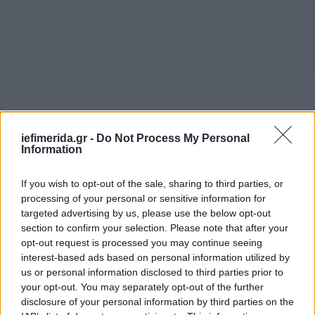
iefimerida.gr -
Do Not Process My Personal
Information
If you wish to opt-out of the sale, sharing to third parties, or
processing of your personal or sensitive information for
«Ο κινεζικός στρατός είναι πρόθυμος να εργαστεί
targeted advertising by us, please use the below opt-out
μαζί με τη ρωσική πλευρά για να ενισχύσει
section to confirm your selection. Please note that after your
περαιτέρω την αμοιβαία στρατιωτική εμπιστοσύνη,
opt-out request is processed you may continue seeing
interest-based ads based on personal information utilized by
να εντείνει τη στρατηγική επικοινωνία, να
us or personal information disclosed to third parties prior to
διευρύνει την συνεργασία σε πρακτικό επίπεδο και
your opt-out. You may separately opt-out of the further
να ενδυναμώσει τη θετική δυναμική της ανάπτυξης
disclosure of your personal information by third parties on the
των σχέσεων μεταξύ των δύο στρατών», δήλωσε ο