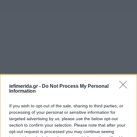
iefimerida.gr -
Do Not Process My Personal
Information
Πούτιν: Η νίκη κατά του φασισμού έχει σημασία
ανεξάντλητη στον χρόνο
If you wish to opt-out of the sale, sharing to third parties, or
processing of your personal or sensitive information for
Στις εναρκτήριες παρατηρήσεις του μετά τον
targeted advertising by us, please use the below opt-out
χαιρετισμό του Σι σε μια από τις πιο πολυτελείς
section to confirm your selection. Please note that after your
αίθουσες του Κρεμλίνου, ο Πούτιν τον ευχαρίστησε
opt-out request is processed you may continue seeing