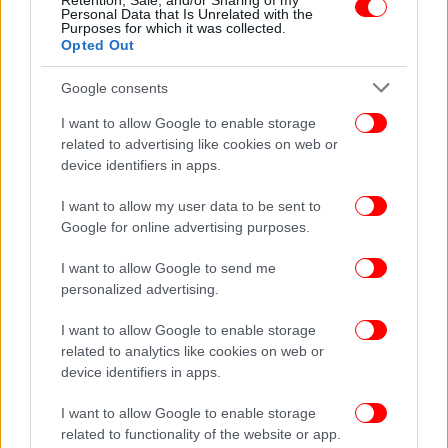
Retention, Sale, and/or Sharing of my
Personal Data that Is Unrelated with the
Ρωσία και Κίνα έχουν σημαντικά ενισχύσει τους
Purposes for which it was collected.
δεσμούς τους από την έναρξη της ρωσικής εισβολής
Opted Out
της Ουκρανίας το 2022, σε σημείο που οι Δυτικοί
Google consents
κατηγορούν το Πεκίνο ότι αποτελεί στοιχείο κλειδί
στη ρωσική πολεμική προσπάθεια βοηθώντας την
I want to allow Google to enable storage
Μόσχα να παρακάμπτει τις διεθνείς κυρώσεις.
related to advertising like cookies on web or
device identifiers in apps.
I want to allow my user data to be sent to
Google for online advertising purposes.
I want to allow Google to send me
personalized advertising.
I want to allow Google to enable storage
related to analytics like cookies on web or
device identifiers in apps.
I want to allow Google to enable storage
related to functionality of the website or app.