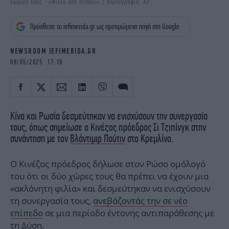
χωρών τους -«Φιλία από ατσάλι» / Φωτογραφία: AP
iBOOKS
ΖΩΔΙΑ
OSCARS
THE OCEAN
Πρόσθεσε το iefimerida.gr ως προτιμώμενη πηγή στη Google
MEDIA
ELAMEFORA
NEWSROOM IEFIMERIDA.GR
NEWSLETTER
08/05/2025 17:18
Κίνα και Ρωσία δεσμεύτηκαν να ενισχύσουν την συνεργασία
τους, όπως σημείωσε ο Κινέζος πρόεδρος Σι Τζιπίνγκ στην
συνάντηση με τον
Βλάντιμιρ Πούτιν
στο Κρεμλίνο.
Ο Κινέζος πρόεδρος δήλωσε στον Ρώσο ομόλογό
του ότι οι δύο χώρες τους θα πρέπει να έχουν μια
«ακλόνητη φιλία» και δεσμεύτηκαν να ενισχύσουν
τη συνεργασία τους,
ανεβάζοντάς την σε νέο
επίπεδο
σε μια περίοδο έντονης αντιπαράθεσης με
τη Δύση.