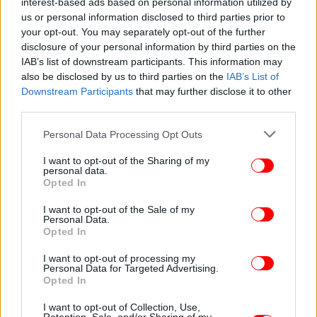
που ήρθε στη Μόσχα για τον εορτασμό των 80
interest-based ads based on personal information utilized by
us or personal information disclosed to third parties prior to
χρόνων από την «ιερή» νίκη κατά του Αδόλφου
your opt-out. You may separately opt-out of the further
Χίτλερ. «Η νίκη κατά του φασισμού, που
disclosure of your personal information by third parties on the
επιτεύχθηκε με κόστος τεράστιες θυσίες, έχει
IAB’s list of downstream participants. This information may
σημασία ανεξάντλητη στον χρόνο», δήλωσε ο Ρώσος
also be disclosed by us to third parties on the
IAB’s List of
πρόεδρος.
Downstream Participants
that may further disclose it to other
third parties.
«Μαζί με τους Κινέζους φίλους μας, στεκόμαστε
Please note that this website/app uses one or more Google
Personal Data Processing Opt Outs
σταθερά στην ιστορική αλήθεια, προστατεύουμε τη
services and may gather and store information including but
μνήμη των γεγονότων των χρόνων του πολέμου και
not limited to your visit or usage behaviour. You may click to
I want to opt-out of the Sharing of my
personal data.
αντισταθμίζουμε τις σύγχρονες εκδηλώσεις
grant or deny consent to Google and its third-party tags to
Opted In
νεοναζισμού και μιλιταρισμού».
use your data for below specified purposes in below Google
consent section.
I want to opt-out of the Sale of my
Personal Data.
Ο Σι δήλωσε ότι οι δύο χώρες, ως παγκόσμιες
Opted In
δυνάμεις και μόνιμα μέλη του Συμβουλίου
I want to opt-out of processing my
Ασφαλείας του ΟΗΕ, θα συνεργαστούν για να
Personal Data for Targeted Advertising.
αντιμετωπίσουν τη «μονομερή προσέγγιση και τον
Opted In
εκφοβισμό» - μια έμμεση αναφορά στις ΗΠΑ.
I want to opt-out of Collection, Use,