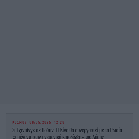
ΚΟΣΜΟΣ
08/05/2025 12:28
Σι Τζινπίνγκ σε Πούτιν: Η Κίνα θα συνεργαστεί με τη Ρωσία
«απέναντι στην ηγεμονική καταδίωξη» της Δύσης