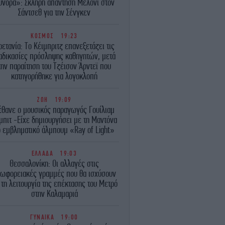
ύνορα»: Σκληρή απάντηση Μελόνι στον
Σάντσεθ για την Σένγκεν
ΚΟΣΜΟΣ
19:23
ρετανία: Το Κέιμπριτζ επανεξετάζει τις
αδικασίες πρόσληψης καθηγητών, μετά
την παραίτηση του Τζέισον Άρντεϊ που
κατηγορήθηκε για λογοκλοπή
ΖΩΗ
19:09
έθανε ο μουσικός παραγωγός Γουίλιαμ
μπιτ -Είχε δημιουργήσει με τη Μαντόνα
ο εμβληματικό άλμπουμ «Ray of Light»
ΕΛΛΑΔΑ
19:03
Θεσσαλονίκη: Οι αλλαγές στις
ωφορειακές γραμμές που θα ισχύσουν
 τη λειτουργία της επέκτασης του Μετρό
στην Καλαμαριά
ΓΥΝΑΙΚΑ
19:00