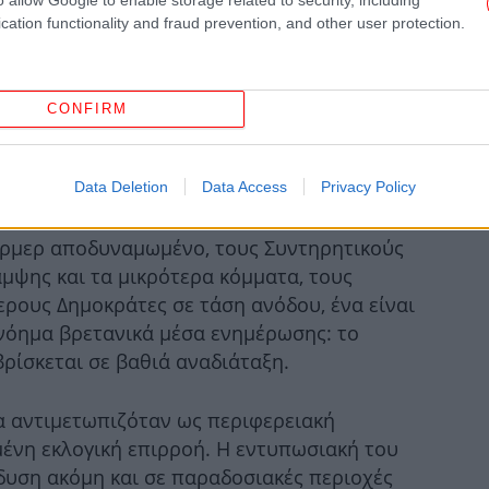
Αυ
cation functionality and fraud prevention, and other user protection.
CONFIRM
Τ
εν
Data Deletion
Data Access
Privacy Policy
ρμερ αποδυναμωμένο, τους Συντηρητικούς
α
μψης και τα μικρότερα κόμματα, τους
ερους Δημοκράτες σε τάση ανόδου, ένα είναι
νόημα βρετανικά μέσα ενημέρωσης: το
Α
ρίσκεται σε βαθιά αναδιάταξη.
α αντιμετωπιζόταν ως περιφερειακή
μένη εκλογική επιρροή. Η εντυπωσιακή του
σδυση ακόμη και σε παραδοσιακές περιοχές