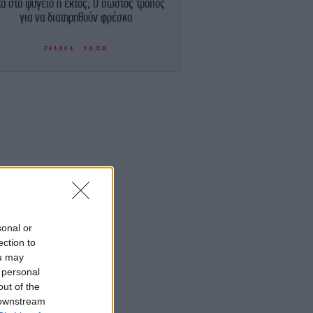
α στο ψυγείο ή εκτός; Ο σωστός τρόπος
για να διατηρηθούν φρέσκα
ΕΛΛΑΔΑ
18:58
Συνελήφθη 35χρονος αλλοδαπός για
τοχή ναρκωτικών με σκοπό τη διακίνηση
σε προαύλιο χώρο εκπαιδευτικού
ιδρύματος στο Μαρούσι
ΣΠΟΡ
18:57
αρτσελόνα, μεταγραφές: «Άκυρο» από
η Μάντσεστερ Σίτι για τον Ρόδρι -Τόσα
αξιώνουν οι «πολίτες»
ΚΟΣΜΟΣ
18:56
«Η διαδρομή ήταν πολύ μεγάλη»:
sonal or
χρονος στο Ουισκόνσιν πήγε για ψώνια
ection to
... ελικόπτερο -Άφωνοι οι αστυνομικοί
ou may
[βίντεο]
 personal
out of the
 downstream
ΟΙΚΟΝΟΜΙΑ
18:52