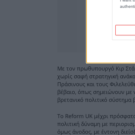
authenti
Με τον πρωθυπουργό Κιρ Στά
χωρίς σαφή στρατηγική ανάκα
Πράσινους και τους Φιλελεύθ
βέβαιο, όπως σημειώνουν με 
βρετανικό πολιτικό σύστημα β
Το Reform UK μέχρι πρόσφατ
πολιτική δύναμη με περιορισ
όμως άνοδος, με έντονη διεί