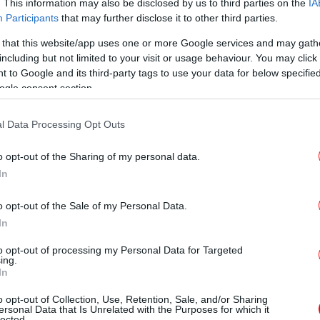
 το μήνυμα ήταν ένα και σαφές: το
. This information may also be disclosed by us to third parties on the
IA
Participants
that may further disclose it to other third parties.
ν - Συντηρητικών έχει διαβρωθεί σοβαρά
ακροδεξιού Reform UK του
Νάιτζελ Φάρατζ
 that this website/app uses one or more Google services and may gath
ικού παιχνιδιού στο Ηνωμένο Βασίλειο.
including but not limited to your visit or usage behaviour. You may click 
 to Google and its third-party tags to use your data for below specifi
ogle consent section.
τα για το κόμμα του Φάρατζ -Μεγάλοι
ξηρ
l Data Processing Opt Outs
8 
o opt-out of the Sharing of my personal data.
 κόμμα του Φάρατζ εξέλεξε 1.451 παραπάνω
In
α εκλογική αναμέτρηση, το κόμμα των
θεροι Δημοκράτες 155.
Οι μεγάλοι χαμένοι
o opt-out of the Sale of my Personal Data.
 Εργατικών
που απώλεσε 1.496 δημοτικούς
In
μα
 Συντηρητικών που έχασε 563.
to opt-out of processing my Personal Data for Targeted
ing.
αι μια ακόμη φορά νικητής βγήκε το
In
νικό Κόμμα (SNP) που κύριο στόχο έχει την
Χ
o opt-out of Collection, Use, Retention, Sale, and/or Sharing
το Ηνωμένο Βασίλειο και την ένταξή της
0,
ersonal Data that Is Unrelated with the Purposes for which it
lected.