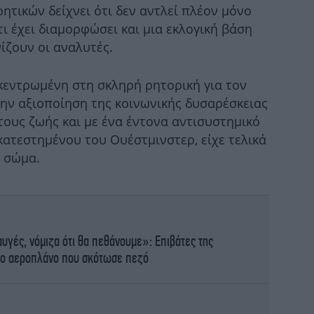
ητικών δείχνει ότι δεν αντλεί πλέον μόνο
ι έχει διαμορφώσει και μια εκλογική βάση
νίζουν οι αναλυτές.
κεντρωμένη στη σκληρή ρητορική για τον
He
την αξιοποίηση της κοινωνικής δυσαρέσκειας
τους ζωής και με ένα έντονα αντισυστημικό
κατεστημένου του Ουέστμινστερ, είχε τελικά
 σώμα.
Ο Π
με
Μό
υγές, νόμιζα ότι θα πεθάνουμε»: Επιβάτες της
στο αεροπλάνο που σκότωσε πεζό
Η