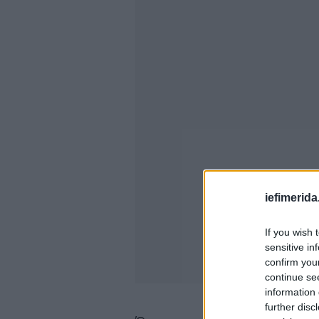
iefimerida
If you wish 
sensitive in
confirm you
continue se
information 
further disc