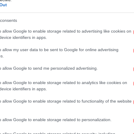
form UK, για πρώτη φορά στην ιστορία του,
Out
ευτές από τους συνολικά 129 που συνθέτουν
consents
Πρ
Σέ
o allow Google to enable storage related to advertising like cookies on
κά
 βουλευτές και ήρθε δεύτερο μετά το
evice identifiers in apps.
εξε 43 από τα συνολικά 96 μέλη που έχει η
o allow my user data to be sent to Google for online advertising
s.
to allow Google to send me personalized advertising.
ΕΛ
o allow Google to enable storage related to analytics like cookies on
πο
evice identifiers in apps.
o allow Google to enable storage related to functionality of the website
Ολυ
μ
o allow Google to enable storage related to personalization.
o allow Google to enable storage related to security, including