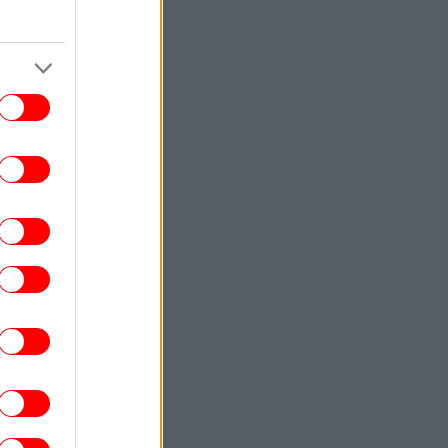
Δείκτης
ΕΛΛΑΔΑ
18:34
αγματογνώμονας για την τραγωδία στις
ρρες: Δεν ήταν μόνο η ταχύτητα, «ίσως
τι απέσπασε την προσοχή του οδηγού»
ΕΛΛΑΔΑ
18:29
Έφυγε από τη ζωή η δημοσιογράφος
Χριστίνα Πιτουρά -Ήταν 64 ετών
ΠΟΛΙΤΙΚΗ
18:24
ΑΣ: Πλήγμα για την ελληνική εξωτερική
λιτική η συμφωνία Τουρκίας-Σαουδικής
Αραβίας-Πακιστάν
ΣΠΟΡ
18:22
μπιακός: Ο γιος του Τζιοβάνι υπέγραψε
ε τις ακαδημίες των «ερυθρόλευκων»
ΑΥΤΟΚΙΝΗΤΟ
18:21