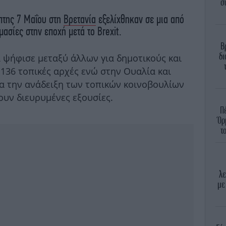
σ
μπτης 7 Μαΐου στη
Βρετανία
εξελίχθηκαν σε μια από
μασίες στην εποχή μετά το Brexit.
Β
δι
α ψήφισε μεταξύ άλλων για δημοτικούς και
136 τοπικές αρχές ενώ στην Ουαλία και
ια την ανάδειξη των τοπικών κοινοβουλίων
ουν διευρυμένες εξουσίες.
Π
Όρ
τ
λε
με