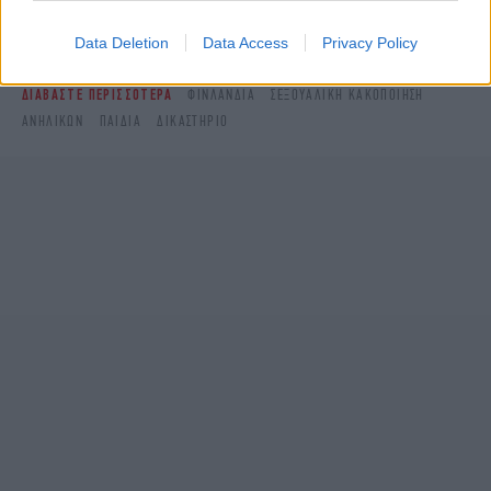
Δείτε όλες τις τελευταίες
Ειδήσεις
από την Ελλάδα και τον Κόσμο,
στο
Data Deletion
Data Access
Privacy Policy
ΔΙΑΒΑΣΤΕ ΠΕΡΙΣΣΟΤΕΡΑ
ΦΙΝΛΑΝΔΊΑ
ΣΕΞΟΥΑΛΙΚΉ ΚΑΚΟΠΟΊΗΣΗ
ΑΝΗΛΊΚΩΝ
ΠΑΙΔΙΆ
ΔΙΚΑΣΤΉΡΙΟ