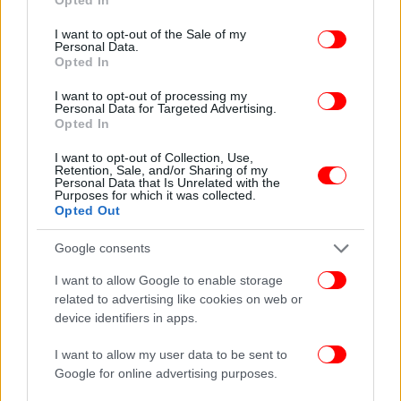
ΟΛΕΣ ΟΙ ΕΙΔΗΣΕΙΣ
use your data for below specified purposes in below Google
consent section.
Φωτό και βίντεο σοκ από την επίθεση του Ιράν στο
I want to opt-out of the Sale of my
Personal Data.
διεθνές αεροδρόμιο του Κουβέιτ -Εικόνες απόλυτης
Opted In
καταστροφής, ένας νεκρός
I want to opt-out of processing my
Άδωνις: «Έτσι βρέθηκα στο ίδιο τραπέζι με τον
Personal Data for Targeted Advertising.
Ανδρουλάκη στον Μασούτη -Γι' αυτό έκανε διαρροή, δεν
Opted In
κάνει για την πολιτική αυτός ο άνθρωπος»
I want to opt-out of Collection, Use,
Πανελλαδικές 2026: Για πολύ καλά διαβασμένους τα
Retention, Sale, and/or Sharing of my
Personal Data that Is Unrelated with the
Αρχαία, πιο δύσκολα από πέρυσι τα θέματα σε
Purposes for which it was collected.
Μαθηματικά και Βιολογία
Opted Out
Google consents
I want to allow Google to enable storage
related to advertising like cookies on web or
device identifiers in apps.
I want to allow my user data to be sent to
Google for online advertising purposes.