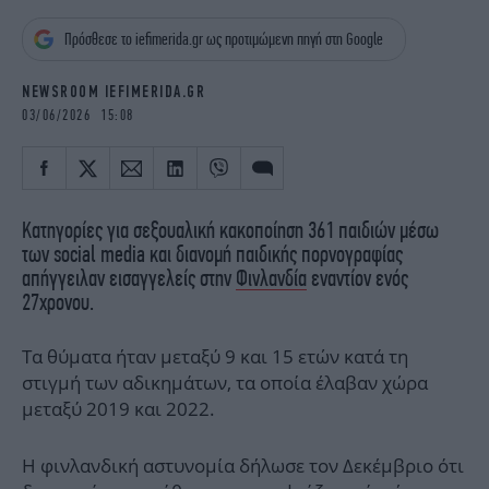
iBOOKS
ΖΩΔΙΑ
Πρόσθεσε το iefimerida.gr ως προτιμώμενη πηγή στη Google
OSCARS
THE OCEAN
MEDIA
ELAMEFORA
NEWSROOM IEFIMERIDA.GR
03/06/2026 15:08
NEWSLETTER
Κατηγορίες για σεξουαλική κακοποίηση 361 παιδιών μέσω
των social media και διανομή παιδικής πορνογραφίας
απήγγειλαν εισαγγελείς στην
Φινλανδία
εναντίον ενός
27χρονου.
Τα θύματα ήταν μεταξύ 9 και 15 ετών κατά τη
στιγμή των αδικημάτων, τα οποία έλαβαν χώρα
μεταξύ 2019 και 2022.
Η φινλανδική αστυνομία δήλωσε τον Δεκέμβριο ότι