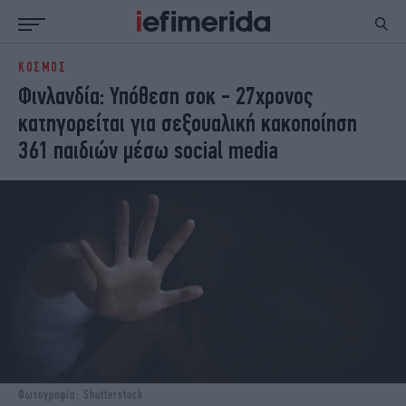
ΚΟΣΜΟΣ
ΕΙΔΗΣΕΙΣ
ΠΟΛΙΤΙΚΗ
Φινλανδία: Υπόθεση σοκ - 27χρονος
NON PAPER
ΕΛΛΑΔΑ
κατηγορείται για σεξουαλική κακοποίηση
ΟΙΚΟΝΟΜΙΑ
ΚΟΣΜΟΣ
361 παιδιών μέσω social media
ΠΟΛΙΤΙΣΜΟΣ
ΠΑΝΕΛΛΗΝΙΕΣ
ΖΩΗ
ΣΠΟΡ
ΓΥΝΑΙΚΑ
ENGLISH EDITION
ΠΟΛΗ
STORIES
ΕΚΛΟΓΕΣ
TRAVEL
ΤΕΧΝΟΛΟΓΙΑ
ΥΓΕΙΑ
DESIGN
ΟΛΥΜΠΙΑΚΟΙ ΑΓΩΝΕΣ
EURO
GREEN
PODCAST
iAUTOKINITO
iOPINIONS
iGASTRONOMIE
Φωτογραφία: Shutterstock