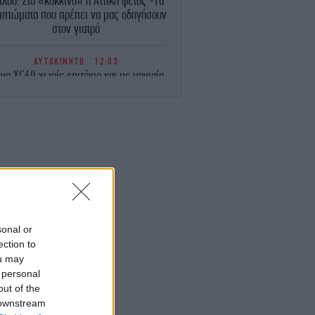
ίλου: Στο «κόκκινο» η Αττική φέτος -Τα
πτώματα που πρέπει να μας οδηγήσουν
στον γιατρό
ΑΥΤΟΚΙΝΗΤΟ
12:03
lvo XC60 χωρίς επιτόκιο και με μηνιαία
δόση από 380 ευρώ
ΕΛΛΑΔΑ
11:58
ναστέλλεται η λειτουργία του αιολικού
ρκου από το οποίο ξεκίνησε η φωτιά στη
ιωτία και έφτασε μέχρι τη Δυτική Αττική
ΕΛΛΑΔΑ
11:43
Προθεσμία έλαβε η 46χρονη που
τηγορείται για συμμετοχή στην επίθεση
sonal or
στη Marfin -Θα απολογηθεί την Τρίτη
ection to
ou may
ΠΟΛΙΤΙΚΗ
11:38
 personal
Δήμας: Προχωρούν τα έργα σε όλο το
out of the
κος του ΒΟΑΚ -Πότε θα δοθούν τα πρώτα
 downstream