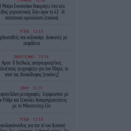
ΓΥΝΑΙΚΑ
12:38
Η Μαίρη Συνατσάκη δοκιμάζει ένα νέο
είδος γυμναστικής λίγο πριν τα 42 -Η
απαιτητική προπόνηση [εικόνα]
ΥΓΕΙΑ
12:23
ρδιοπαθείς και καλοκαίρι: Διακοπές με
ασφάλεια
ΠΟΛΙΤΙΣΜΟΣ
12:19
Apos: Ο διεθνώς αναγνωρισμένος
λλιτέχνης ζωγραφίζει για την Πάτμο, το
νησί της Αποκάλυψης [εικόνες]
ΣΠΟΡ
12:17
αρτσελόνα μεταγραφές: Συμφώνησε με
ν Ρόδρι και ξεκινάει διαπραγματεύσεις
με τη Μάντσεστερ Σίτι
ΥΓΕΙΑ
12:10
ασιλακόπουλος για τον ιό του Δυτικού