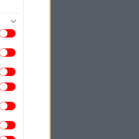
 Τζίνα Ντέιβις χωρίς ίχνος ρυτίδας στα
70: Τι λέει ειδικός για τη νεανική της
εμφάνιση -Απλό το μυστικό της, το
αποκάλυψε η ίδια
ΠΟΛΙΤΙΚΗ
11:22
ις 9 Σεπτεμβρίου ο Αλέξης Τσίπρας στη
ΔΕΘ -Στις 2 του μήνα παρουσιάζει το
οικονομικό πρόγραμμα της ΕΛΑΣ
ΟΙΚΟΝΟΜΙΑ
11:22
Το ευρώ υποχωρεί οριακά 0,03% στα
1,152 δολάρια, σήμερα Παρασκευή 7
Αυγούστου
ΠΟΛΙΤΙΚΗ
11:20
ΣΟΚ: Βαφτίζουν «επιτυχία» τη μεταφορά
του λογαριασμού της Ρήτρας Διαφυγής
στους πολίτες
ΓΥΝΑΙΚΑ
11:17