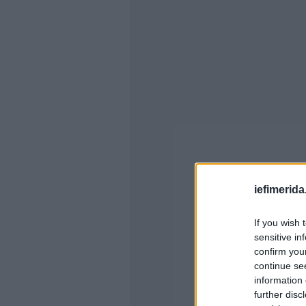
iefimerida
If you wish 
sensitive in
confirm you
continue se
information 
further disc