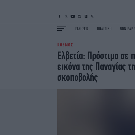
ΕΙΔΗΣΕΙΣ
ΠΟΛΙΤΙΚΗ
NON PAP
ΚΟΣΜΟΣ
ΕΙΔΗΣΕΙΣ
Π
Ελβετία: Πρόστιμο σε 
ΟΙΚΟΝΟΜΙΑ
Κ
εικόνα της Παναγίας 
ΖΩΗ
Σ
ΠΟΛΗ
S
σκοποβολής
ΤΕΧΝΟΛΟΓΙΑ
Υ
EURO
G
iOPINIONS
i
OSCARS
T
NEWSLETTER