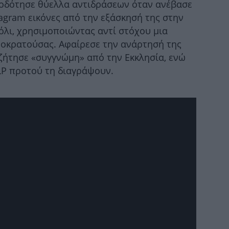
ροδότησε θύελλα αντιδράσεων όταν ανέβασε
Λέ
agram εικόνες από την εξάσκησή της στην
λι, χρησιμοποιώντας αντί στόχου μια
φοκρατούσας. Αφαίρεσε την ανάρτησή της
 ζήτησε «συγγνώμη» από την Εκκλησία, ενώ
Τ
LP προτού τη διαγράψουν.
α
Γι
Μ
ό