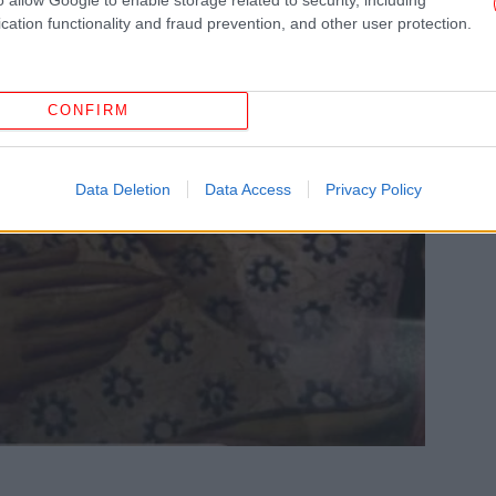
Ο
cation functionality and fraud prevention, and other user protection.
Τ
CONFIRM
Ηλε
Έλ
Data Deletion
Data Access
Privacy Policy
π
κα