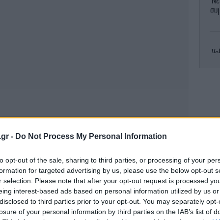
Νε
συμ
Vo
Α
πά
Βο
.gr -
Do Not Process My Personal Information
κα
to opt-out of the sale, sharing to third parties, or processing of your per
formation for targeted advertising by us, please use the below opt-out s
r selection. Please note that after your opt-out request is processed y
eing interest-based ads based on personal information utilized by us or
disclosed to third parties prior to your opt-out. You may separately opt-
μή
losure of your personal information by third parties on the IAB’s list of