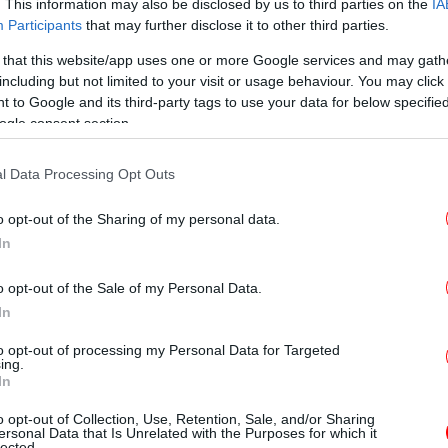
. This information may also be disclosed by us to third parties on the
IA
Participants
that may further disclose it to other third parties.
 that this website/app uses one or more Google services and may gath
Σκη
including but not limited to your visit or usage behaviour. You may click 
 to Google and its third-party tags to use your data for below specifi
ακή οικογένεια, η οποία εγκατέλειψε την
ogle consent section.
αταστάθηκε στην Ελβετία. Το 2020 εντάχθηκε
έρων (GLP), ενώ έχει διατελέσει επίσης
l Data Processing Opt Outs
ίου της Ζυρίχης.
o opt-out of the Sharing of my personal data.
In
Σε 
o opt-out of the Sale of my Personal Data.
In
to opt-out of processing my Personal Data for Targeted
ing.
Εθ
In
o opt-out of Collection, Use, Retention, Sale, and/or Sharing
ersonal Data that Is Unrelated with the Purposes for which it
lected.