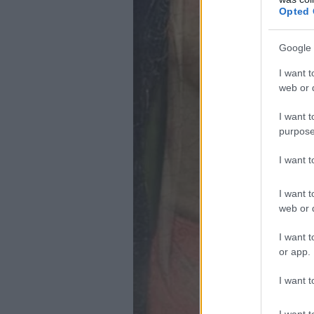
Opted 
Google 
I want t
web or d
I want t
purpose
I want 
I want t
web or d
I want t
or app.
I want t
I want t