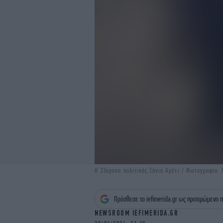
Η 33χρονη πολιτικός Σάνια Αμέτι / Φωτογραφία: 
Πρόσθεσε το iefimerida.gr ως προτιμώμενη π
NEWSROOM IEFIMERIDA.GR