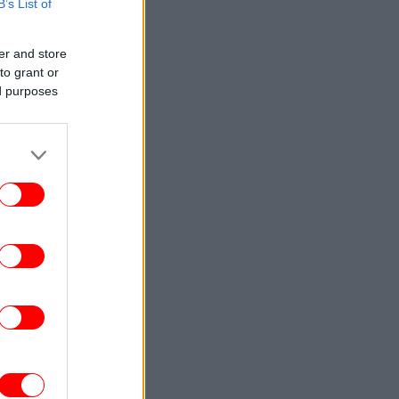
10 χλμ.
B’s List of
ΕΛΛΑΔΑ
11:34
er and store
νές χάους στη Θήβα: Πήρε το αυτοκίνητό
to grant or
του και άρχισε να εμβολίζει το ΙΧ
ed purposes
αλλοδαπού, μετά από καβγά
ΕΛΛΑΔΑ
11:32
Οι Ευρωπαίοι ψηφίζουν Ελλάδα για τις
διακοπές τους -Οι τέσσερις λόγοι, τι
δείχνει έρευνα του ΕΟΤ
ΟΙΚΟΝΟΜΙΑ
11:29
άνοδο τα ευρωπαϊκά χρηματιστήρια στην
έναρξη των συναλλαγών
ΣΠΟΡ
11:27
νική Αργεντινής: Ανακοίνωση υπέρ FIFA
και Ινφαντίνο από την Αλμπισελέστε
ΖΩΗ
11:23