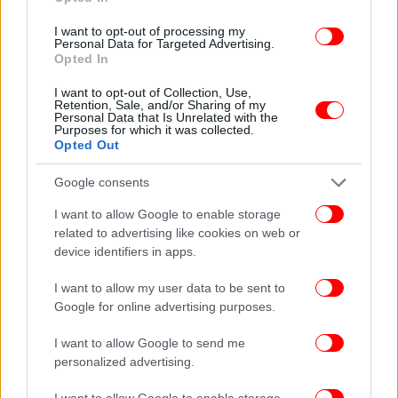
Τσατραφύλλια
I want to opt-out of processing my
Ανατροπή στην υπόθεση εξαφάνισης ξενοδόχου στη
Personal Data for Targeted Advertising.
Ρόδο -Σκηνοθετημένη δολοφονία το «ατύχημα»
Opted In
Σκληρή επίθεση Δούκα σε Ανδρουλάκη: Η στρατηγική
I want to opt-out of Collection, Use,
μας απέτυχε, η πρώτη θέση απομακρύνεται
Retention, Sale, and/or Sharing of my
Personal Data that Is Unrelated with the
Purposes for which it was collected.
Opted Out
Google consents
I want to allow Google to enable storage
related to advertising like cookies on web or
device identifiers in apps.
I want to allow my user data to be sent to
Google for online advertising purposes.
I want to allow Google to send me
personalized advertising.
I want to allow Google to enable storage