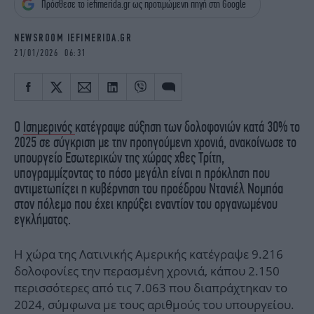
Πρόσθεσε το iefimerida.gr ως προτιμώμενη πηγή στη Google
iBOOKS
ΖΩΔΙΑ
OSCARS
THE OCEAN
NEWSROOM IEFIMERIDA.GR
MEDIA
ELAMEFORA
21/01/2026 06:31
NEWSLETTER
Ο
Ισημερινός
κατέγραψε αύξηση των δολοφονιών κατά 30% το
2025 σε σύγκριση με την προηγούμενη χρονιά, ανακοίνωσε το
υπουργείο Εσωτερικών της χώρας χθες Τρίτη,
υπογραμμίζοντας το πόσο μεγάλη είναι η πρόκληση που
αντιμετωπίζει η κυβέρνηση του προέδρου Ντανιέλ Νομπόα
στον πόλεμο που έχει κηρύξει εναντίον του οργανωμένου
εγκλήματος.
Η χώρα της Λατινικής Αμερικής κατέγραψε 9.216
δολοφονίες την περασμένη χρονιά, κάπου 2.150
περισσότερες από τις 7.063 που διαπράχτηκαν το
2024, σύμφωνα με τους αριθμούς του υπουργείου.