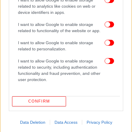
related to analytics like cookies on web or
device identifiers in apps.
I want to allow Google to enable storage
related to functionality of the website or app.
I want to allow Google to enable storage
related to personalization.
ΠΕΡΙΣΣΟΤΕΡΑ ΒΙΝΤΕΟ
I want to allow Google to enable storage
related to security, including authentication
functionality and fraud prevention, and other
Ακολουθήστε το
στο Google News
και μάθετε
user protection.
πρώτοι όλες τις ειδήσεις
Δείτε όλες τις τελευταίες
Ειδήσεις
από την Ελλάδα και τον Κόσμο,
CONFIRM
στο
ΔΙΑΒΑΣΤΕ ΠΕΡΙΣΣΟΤΕΡΑ
Data Deletion
Data Access
Privacy Policy
ΙΣΗΜΕΡΙΝΌΣ
ΔΟΛΟΦΟΝΊΕΣ