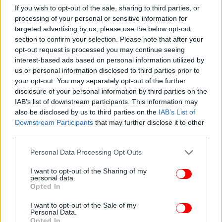
If you wish to opt-out of the sale, sharing to third parties, or
processing of your personal or sensitive information for
targeted advertising by us, please use the below opt-out
section to confirm your selection. Please note that after your
opt-out request is processed you may continue seeing
interest-based ads based on personal information utilized by
us or personal information disclosed to third parties prior to
your opt-out. You may separately opt-out of the further
disclosure of your personal information by third parties on the
IAB’s list of downstream participants. This information may
also be disclosed by us to third parties on the
IAB’s List of
Downstream Participants
that may further disclose it to other
third parties.
Please note that this website/app uses one or more Google
Personal Data Processing Opt Outs
services and may gather and store information including but
not limited to your visit or usage behaviour. You may click to
I want to opt-out of the Sharing of my
personal data.
grant or deny consent to Google and its third-party tags to
ΟΛΕΣ ΟΙ ΕΙΔΗΣΕΙΣ
Opted In
use your data for below specified purposes in below Google
consent section.
Κακοκαιρία: Ποια ώρα αναμένεται να πέσει βροχή ενός
I want to opt-out of the Sale of my
Personal Data.
μήνα στην Αττική -Πού θα χιονίσει, η πρόβλεψη
Opted In