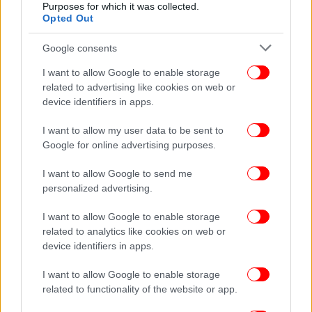
είναι πιο έντονα τα φαινόμενα
Purposes for which it was collected.
Opted Out
Πάσχα: Τι ζητά η Εκκλησία για τη Μεγάλη Εβδομάδα
-«Φρένο» στις προσδοκίες από τη νέα ΚΥΑ
Google consents
Βασιλακόπουλος: «Αν μείνουμε Αθήνα το Πάσχα, τα
κρούσματα θα αυξηθούν»
I want to allow Google to enable storage
related to advertising like cookies on web or
device identifiers in apps.
I want to allow my user data to be sent to
Google for online advertising purposes.
I want to allow Google to send me
personalized advertising.
I want to allow Google to enable storage
related to analytics like cookies on web or
device identifiers in apps.
I want to allow Google to enable storage
related to functionality of the website or app.