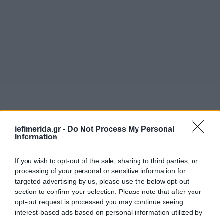
iefimerida.gr -
Do Not Process My Personal
Information
If you wish to opt-out of the sale, sharing to third parties, or
Συνεπώς, σύμφωνα με τους ερευνητές, σε μια στενή
processing of your personal or sensitive information for
επαφή ιδίως σε κλειστό χώρο η καλύτερη δυνατή
targeted advertising by us, please use the below opt-out
προστασία προκύπτει όταν και οι δύο άνθρωποι
section to confirm your selection. Please note that after your
φορούν διπλή μάσκα, την υφασμάτινη πάνω από τη
opt-out request is processed you may continue seeing
χειρουργική.
interest-based ads based on personal information utilized by