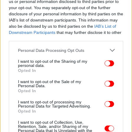
us or personal information disclosed to third parties prior to
your opt-out. You may separately opt-out of the further
disclosure of your personal information by third parties on the
ΚΟΣΜΟΣ
06/04/2021 20:26
IAB’s list of downstream participants. This information may
Μάσκα μόνο για τη μύτη: Για να φοριέται κατά τη διάρκεια του
also be disclosed by us to third parties on the
IAB’s List of
φαγητού -Τι σκέφτηκαν Μεξικανοί [βίντεο]
Downstream Participants
that may further disclose it to other
third parties.
ΤΕΧΝΟΛΟΓΙΑ
07/04/2021 09:39
Please note that this website/app uses one or more Google
Personal Data Processing Opt Outs
Αυτή είναι η πρώτη «έξυπνη» μάσκα κατά του κορωνοϊού -Με
services and may gather and store information including but
δυνατότητες μουσικής, τηλεφωνικών κλήσεων και ασύρματης
not limited to your visit or usage behaviour. You may click to
I want to opt-out of the Sharing of my
personal data.
σύνδεσης
grant or deny consent to Google and its third-party tags to
Opted In
use your data for below specified purposes in below Google
consent section.
I want to opt-out of the Sale of my
ΟΛΕΣ ΟΙ ΕΙΔΗΣΕΙΣ
Personal Data.
Opted In
«Βούλιαξαν» οι πλατείες από τα πάρτι χθες βράδυ
I want to opt-out of processing my
-Πάνω από 1.000 άτομα στην Κυψέλη ξανά
Personal Data for Targeted Advertising.
«Φρένο» στα σχέδια για Πάσχα στο χωριό: Οι
Opted In
ημερομηνίες-κλειδιά για εστίαση και τουρισμό
I want to opt-out of Collection, Use,
Καιρός: Λασποβροχές αναμένονται σήμερα -Πού θα
Retention, Sale, and/or Sharing of my
Personal Data that Is Unrelated with the