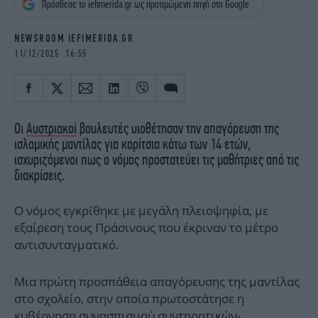
Πρόσθεσε το iefimerida.gr ως προτιμώμενη πηγή στη Google
iBOOKS
ΖΩΔΙΑ
OSCARS
THE OCEAN
NEWSROOM IEFIMERIDA.GR
MEDIA
ELAMEFORA
11/12/2025 16:55
NEWSLETTER
Οι
Αυστριακοί
βουλευτές υιοθέτησαν την απαγόρευση της
ισλαμικής μαντίλας για κορίτσια κάτω των 14 ετών,
ισχυριζόμενοι πως ο νόμος προστατεύει τις μαθήτριες από τις
διακρίσεις.
Ο νόμος εγκρίθηκε με μεγάλη πλειοψηφία, με
εξαίρεση τους Πράσινους που έκριναν το μέτρο
αντισυνταγματικό.
Μια πρώτη προσπάθεια απαγόρευσης της μαντίλας
στο σχολείο, στην οποία πρωτοστάτησε η
κυβέρνηση συνασπισμού συντηρητικών-