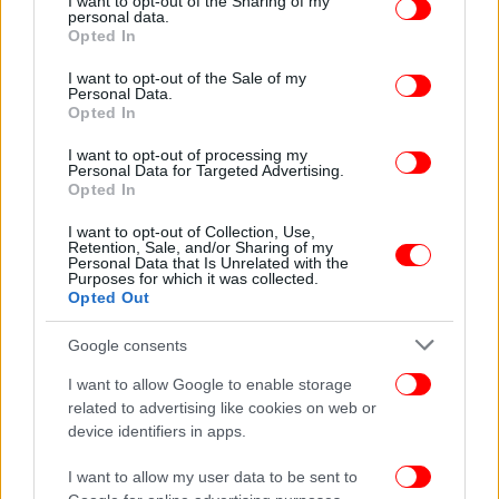
not limited to your visit or usage behaviour. You may click to
I want to opt-out of the Sharing of my
personal data.
οποία αφορά, «θα αποδυναμώσει την εμπιστοσύνη
grant or deny consent to Google and its third-party tags to
Opted In
use your data for below specified purposes in below Google
στο κράτος δικαίου και θα θέσει σε κίνδυνο την
consent section.
κοινωνική συνοχή».
I want to opt-out of the Sale of my
Personal Data.
Opted In
Η Αντζέλικα Άτζινγκερ, διευθύντρια της ένωσης
I want to opt-out of processing my
Amazone στο Φόραλμπεργκ, κατήγγειλε από την
Personal Data for Targeted Advertising.
πλευρά της έναν νόμο που δημιουργεί τον κίνδυνο
Opted In
να «απομονώσει περισσότερο» τα παιδιά τα οποία
I want to opt-out of Collection, Use,
αφορά και να τους δώσει την εντύπωση ότι είναι
Retention, Sale, and/or Sharing of my
Personal Data that Is Unrelated with the
«νόμιμο» να ελέγχει το σώμα τους, σύμφωνα με
Purposes for which it was collected.
ανακοίνωση που εκδόθηκε από την αντιρατσιστική
Opted Out
οργάνωση SOS Mitmensch.
Google consents
Παρόμοια ρύθμιση έχει ήδη ακυρωθεί ως
I want to allow Google to enable storage
αντισυνταγματική
related to advertising like cookies on web or
device identifiers in apps.
Το κόμμα της άκρας δεξιάς FPÖ, που βγήκε πρώτο
I want to allow my user data to be sent to
στις βουλευτικές εκλογές του 2024 χωρίς να