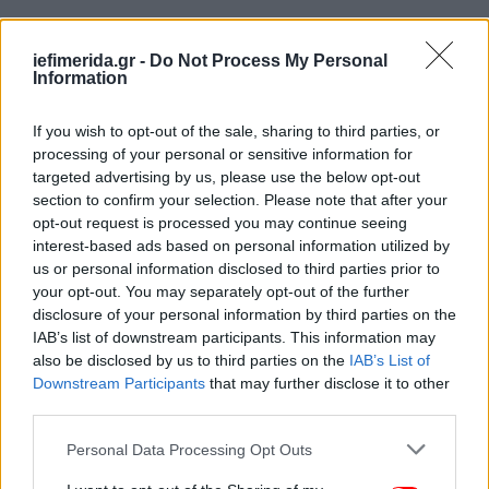
iefimerida.gr -
Do Not Process My Personal
Information
If you wish to opt-out of the sale, sharing to third parties, or
processing of your personal or sensitive information for
targeted advertising by us, please use the below opt-out
section to confirm your selection. Please note that after your
opt-out request is processed you may continue seeing
interest-based ads based on personal information utilized by
us or personal information disclosed to third parties prior to
Για τη Διεθνή Αμνηστία Αυστρίας, ο νόμος «συνιστά
your opt-out. You may separately opt-out of the further
κατάφωρη διάκριση προς τις νεαρές
disclosure of your personal information by third parties on the
μουσουλμάνες» και δημιουργεί τον κίνδυνο «να
IAB’s list of downstream participants. This information may
τροφοδοτήσει τις υφιστάμενες προκαταλήψεις και
also be disclosed by us to third parties on the
IAB’s List of
τα στερεότυπα προς τους μουσουλμάνους».
Downstream Participants
that may further disclose it to other
third parties.
Ο οργανισμός που εκπροσωπεί επισήμως τις
Please note that this website/app uses one or more Google
Personal Data Processing Opt Outs
μουσουλμανικές κοινότητες της χώρας, ο IGGÖ,
services and may gather and store information including but
εκτιμά ότι ο νόμος θα στιγματίσει τα παιδιά τα