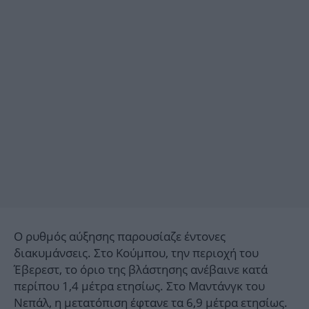
Ο ρυθμός αύξησης παρουσίαζε έντονες
διακυμάνσεις. Στο Κούμπου, την περιοχή του
Έβερεστ, το όριο της βλάστησης ανέβαινε κατά
περίπου 1,4 μέτρα ετησίως. Στο Μαντάνγκ του
Νεπάλ, η μετατόπιση έφτανε τα 6,9 μέτρα ετησίως.