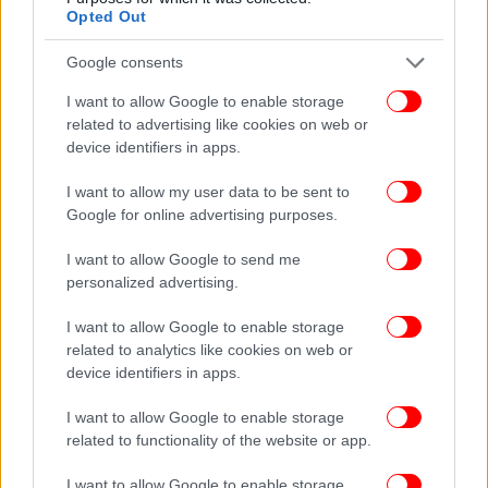
Opted Out
Σε όλα τα άλλα περιβάλλοντα, η επέκταση του
Google consents
πρασίνου παραπέμπει μόνο σε θετικές εξελίξεις:
περισσότερη ζωή, περισσότερη σκιά, πιο πλούσια
I want to allow Google to enable storage
οικοσυστήματα, ύπαρξη νερού. Όμως στα Ιμαλάια,
related to advertising like cookies on web or
τα πράγματα είναι διαφορετικά. Εκεί η βλάστηση
device identifiers in apps.
μπορεί επίσης να δημιουργήσει σκιά που να
I want to allow my user data to be sent to
κρατήσει το χιόνι παγιδευμένο και να αλλοιώσει
Google for online advertising purposes.
τον τρόπο με τον οποίο αυτό αποθηκεύεται και κατ'
επέκταση τη ροή του νερού όταν λιώνει.
I want to allow Google to send me
personalized advertising.
Τα φυτά γίνονται μέρος του φυσικού υδραυλικού
I want to allow Google to enable storage
συστήματος της περιοχής. Η καθηγήτρια Κάρεν
related to analytics like cookies on web or
Άντερσον προειδοποίησε ότι «οι διαδικασίες
device identifiers in apps.
μικρής κλίμακας ενδέχεται να έχουν επιπτώσεις σε
σημαντικές λεκάνες απορροής». Δηλαδή μπορεί μια
I want to allow Google to enable storage
έκταση με θάμνους να μην φαίνεται τόσο
related to functionality of the website or app.
εντυπωσιακή όσο ένας παγετώνας που καταρρέει,
I want to allow Google to enable storage