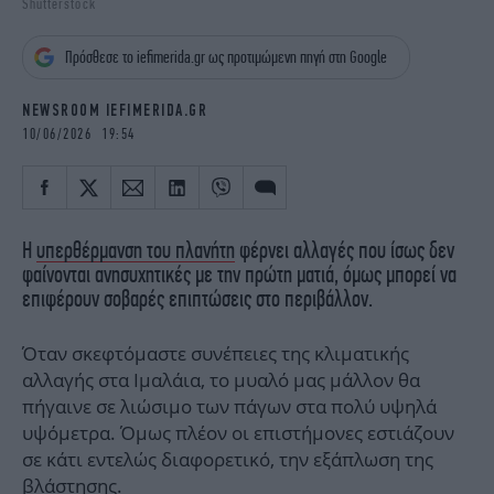
Shutterstock
iBOOKS
ΖΩΔΙΑ
OSCARS
THE OCEAN
Πρόσθεσε το iefimerida.gr ως προτιμώμενη πηγή στη Google
MEDIA
ELAMEFORA
NEWSROOM IEFIMERIDA.GR
NEWSLETTER
10/06/2026 19:54
Η
υπερθέρμανση του πλανήτη
φέρνει αλλαγές που ίσως δεν
φαίνονται ανησυχητικές με την πρώτη ματιά, όμως μπορεί να
επιφέρουν σοβαρές επιπτώσεις στο περιβάλλον.
Όταν σκεφτόμαστε συνέπειες της κλιματικής
αλλαγής στα Ιμαλάια, το μυαλό μας μάλλον θα
πήγαινε σε λιώσιμο των πάγων στα πολύ υψηλά
υψόμετρα. Όμως πλέον οι επιστήμονες εστιάζουν
σε κάτι εντελώς διαφορετικό, την εξάπλωση της
βλάστησης.