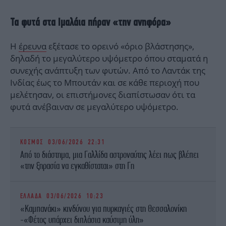
Τα φυτά στα Ιμαλάια πήραν «την ανηφόρα»
Η
έρευνα
εξέτασε το ορεινό «όριο βλάστησης»,
δηλαδή το μεγαλύτερο υψόμετρο όπου σταματά η
συνεχής ανάπτυξη των φυτών. Από το Λαντάκ της
Ινδίας έως το Μπουτάν και σε κάθε περιοχή που
μελέτησαν, οι επιστήμονες διαπίστωσαν ότι τα
φυτά ανέβαιναν σε μεγαλύτερο υψόμετρο.
ΚΟΣΜΟΣ
03/06/2026 22:31
Από το διάστημα, μια Γαλλίδα αστροναύτης λέει πως βλέπει
«την ξηρασία να εγκαθίσταται» στη Γη
ΕΛΛΑΔΑ
03/06/2026 10:23
«Καμπανάκι» κινδύνου για πυρκαγιές στη Θεσσαλονίκη
-«Φέτος υπάρχει διπλάσια καύσιμη ύλη»