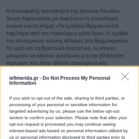
Η επικεφαλής συντάκτρια της έρευνας Ρουόλιν
Λενγκ παρουσίασε με σαφήνεια τη γενικότερη
εικόνα για το κλίμα: «Τα Ιμαλάια θερμαίνονται
ταχύτερα από τον παγκόσμιο μέσο όρο». Η ομάδα
της επισημαίνει επίσης αλλαγές στη θερμοκρασία,
το νερό και τα θρεπτικά συστατικά, οι οποίες
μπορούν να κάνουν φιλόξενες για την βλάστηση
περιοχές που ήταν άλλοτε απαγορευτικές.
iefimerida.gr -
Do Not Process My Personal
Information
If you wish to opt-out of the sale, sharing to third parties, or
processing of your personal or sensitive information for
targeted advertising by us, please use the below opt-out
section to confirm your selection. Please note that after your
opt-out request is processed you may continue seeing
interest-based ads based on personal information utilized by
us or personal information disclosed to third parties prior to