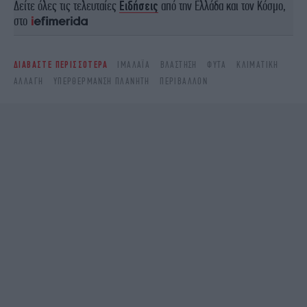
Δείτε όλες τις τελευταίες
Ειδήσεις
από την Ελλάδα και τον Κόσμο,
στο
ΔΙΑΒΑΣΤΕ ΠΕΡΙΣΣΟΤΕΡΑ
ΙΜΑΛΆΙΑ
ΒΛΆΣΤΗΣΗ
ΦΥΤΆ
ΚΛΙΜΑΤΙΚΉ
ΑΛΛΑΓΉ
ΥΠΕΡΘΈΡΜΑΝΣΗ ΠΛΑΝΉΤΗ
ΠΕΡΙΒΆΛΛΟΝ