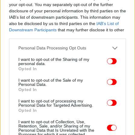
your opt-out. You may separately opt-out of the further
disclosure of your personal information by third parties on the
IAB’s list of downstream participants. This information may
also be disclosed by us to third parties on the
IAB’s List of
Downstream Participants
that may further disclose it to other
third parties.
Please note that this website/app uses one or more Google
Personal Data Processing Opt Outs
services and may gather and store information including but
not limited to your visit or usage behaviour. You may click to
I want to opt-out of the Sharing of my
personal data.
grant or deny consent to Google and its third-party tags to
Opted In
use your data for below specified purposes in below Google
consent section.
I want to opt-out of the Sale of my
Personal Data.
Opted In
I want to opt-out of processing my
Personal Data for Targeted Advertising.
Opted In
I want to opt-out of Collection, Use,
Retention, Sale, and/or Sharing of my
Personal Data that Is Unrelated with the
Το περισσότερο πράσινο δεν είναι πάντα για καλό
Purposes for which it was collected.