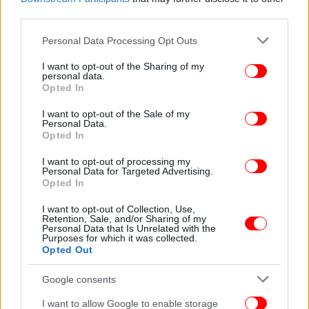
third parties.
Please note that this website/app uses one or more Google
Personal Data Processing Opt Outs
services and may gather and store information including but
not limited to your visit or usage behaviour. You may click to
I want to opt-out of the Sharing of my
personal data.
grant or deny consent to Google and its third-party tags to
Opted In
ΠΕΡΙΣΣΟΤΕΡΑ ΒΙΝΤΕΟ
use your data for below specified purposes in below Google
consent section.
I want to opt-out of the Sale of my
Personal Data.
Opted In
Ακολουθήστε το
στο Google News
και μάθετε
πρώτοι όλες τις ειδήσεις
I want to opt-out of processing my
Personal Data for Targeted Advertising.
Opted In
Δείτε όλες τις τελευταίες
Ειδήσεις
από την Ελλάδα και τον Κόσμο,
στο
I want to opt-out of Collection, Use,
Retention, Sale, and/or Sharing of my
Personal Data that Is Unrelated with the
Purposes for which it was collected.
Opted Out
ΔΙΑΒΑΣΤΕ ΠΕΡΙΣΣΟΤΕΡΑ
ΣΥΝΤΑΓΉ
ΚΑΝΤΑΊΦΙ
ΠΊΤΑ
Google consents
I want to allow Google to enable storage