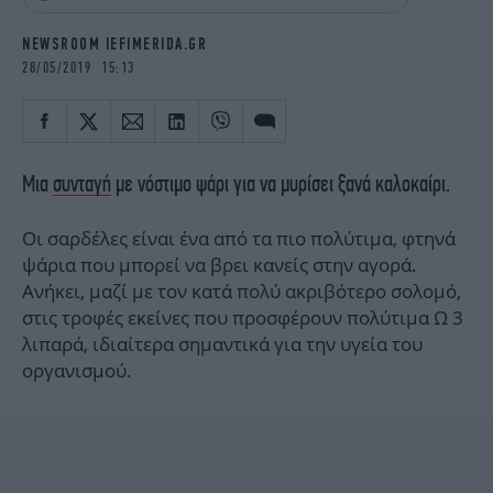
iBOOKS
ΖΩΔΙΑ
OSCARS
THE OCEAN
NEWSROOM IEFIMERIDA.GR
28/05/2019 15:13
MEDIA
ELAMEFORA
NEWSLETTER
Μια
συνταγή
με νόστιμο ψάρι για να μυρίσει ξανά καλοκαίρι.
Οι σαρδέλες είναι ένα από τα πιο πολύτιμα, φτηνά
ψάρια που μπορεί να βρει κανείς στην αγορά.
Ανήκει, μαζί με τον κατά πολύ ακριβότερο σολομό,
στις τροφές εκείνες που προσφέρουν πολύτιμα Ω 3
λιπαρά, ιδιαίτερα σημαντικά για την υγεία του
οργανισμού.