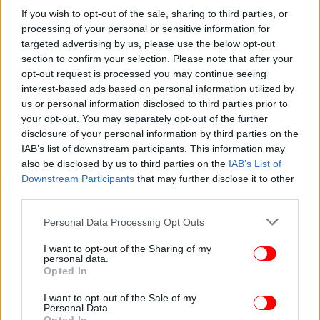
If you wish to opt-out of the sale, sharing to third parties, or
περιχύνουμε με ελαιόλαδο και αν θέλουμε λίγο
processing of your personal or sensitive information for
ακόμη χυμό λεμονιού. Προσθέτουμε λίγο νερό και
targeted advertising by us, please use the below opt-out
ψήνουμε στον φούρνο στους 180oC για 20’ με 30’
section to confirm your selection. Please note that after your
λεπτά
opt-out request is processed you may continue seeing
interest-based ads based on personal information utilized by
us or personal information disclosed to third parties prior to
your opt-out. You may separately opt-out of the further
disclosure of your personal information by third parties on the
IAB’s list of downstream participants. This information may
also be disclosed by us to third parties on the
IAB’s List of
Downstream Participants
that may further disclose it to other
third parties.
Please note that this website/app uses one or more Google
Personal Data Processing Opt Outs
services and may gather and store information including but
not limited to your visit or usage behaviour. You may click to
I want to opt-out of the Sharing of my
personal data.
grant or deny consent to Google and its third-party tags to
Opted In
use your data for below specified purposes in below Google
consent section.
I want to opt-out of the Sale of my
Personal Data.