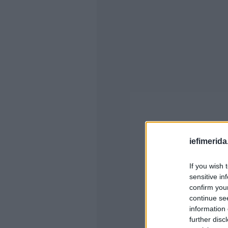
iefimerida
If you wish 
sensitive in
confirm you
continue se
information 
further disc