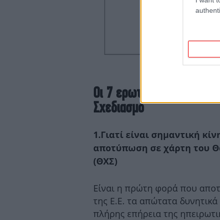
authenti
Οι 7 ερωτήσεις-απαντήσε
Σχεδιασμό
1.Γιατί είναι σημαντική κίν
αποτύπωση σε χάρτη του Θ
(ΘΧΣ)
Είναι η πρώτη φορά που αποτ
της Ε.Ε. τα απώτατα δυνητικά
πλήρης επήρεια της ηπειρωτι