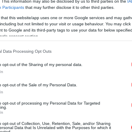
Στ
. This information may also be disclosed by us to third parties on the
IA
Participants
that may further disclose it to other third parties.
 that this website/app uses one or more Google services and may gath
including but not limited to your visit or usage behaviour. You may click 
 to Google and its third-party tags to use your data for below specifi
ogle consent section.
49
l Data Processing Opt Outs
Τρ
o opt-out of the Sharing of my personal data.
In
o opt-out of the Sale of my Personal Data.
In
φλ
to opt-out of processing my Personal Data for Targeted
κ
ing.
In
o opt-out of Collection, Use, Retention, Sale, and/or Sharing
ersonal Data that Is Unrelated with the Purposes for which it
lected.