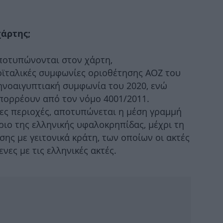
κα
χάρτης;
ποτυπώνονται στον χάρτη,
ϊταλικές συμφωνίες οριοθέτησης ΑΟΖ του
ε
ληνοαιγυπτιακή συμφωνία του 2020, ενώ
πορρέουν από τον νόμο 4001/2011.
νες περιοχές, αποτυπώνεται η μέση γραμμή
Ο 
ριο της ελληνικής υφαλοκρηπίδας, μέχρι τη
το
ς με γειτονικά κράτη, των οποίων οι ακτές
ενες με τις ελληνικές ακτές.
Μύ
πακ