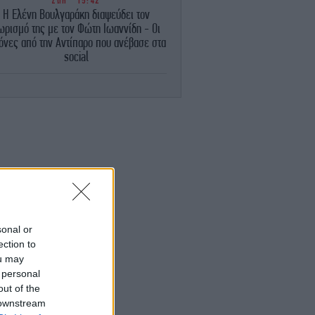
ΖΩΗ
15:42
Η Ελένη Βουλγαράκη διαψεύδει τον
ωρισμό της με τον Φώτη Ιωαννίδη - Οι
όνες από την Αντίπαρο που ανέβασε στα
social
ΕΛΛΑΔΑ
15:21
τσοβο: Το «μικρότερο βενζινάδικο του
όσμου» κάνει τον γύρο του διαδικτύου
ΓΥΝΑΙΚΑ
15:15
έιμς Χέιβεν: Ποιος είναι ο αδερφός της
τζελίνα Τζολί που αποκάλυψε ότι είναι
γκέι στα 53 του
ΚΟΣΜΟΣ
15:12
sonal or
ράζει» η Γερμανία: Σενάρια αποπομπής
ection to
του καγκελάριου Μερτς το φθινόπωρο,
ou may
ιν καν κλείσει δύο χρόνια στην εξουσία
 personal
out of the
ΕΛΛΑΔΑ
15:09
 downstream