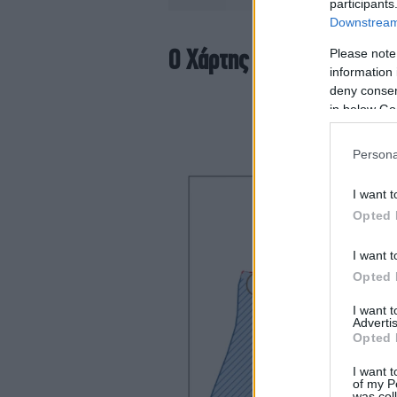
participants
Downstream 
Ο Χάρτης
Please note
information 
deny consent
in below Go
Persona
I want t
Opted 
I want t
Opted 
I want 
Advertis
Opted 
I want t
of my P
was col