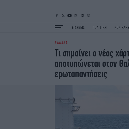
ΕΙΔΗΣΕΙΣ
ΠΟΛΙΤΙΚΗ
NON PAP
ΕΛΛΑΔΑ
ΕΙΔΗΣΕΙΣ
Π
Τι σημαίνει ο νέος χά
ΟΙΚΟΝΟΜΙΑ
Κ
αποτυπώνεται στον Θα
ΖΩΗ
Σ
ΠΟΛΗ
S
ερωταπαντήσεις
ΤΕΧΝΟΛΟΓΙΑ
Υ
EURO
G
iOPINIONS
i
OSCARS
T
NEWSLETTER