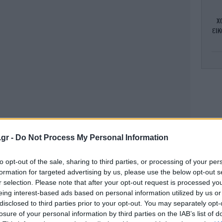
χ
εικ
Μέ
κ
Τζ
Αν
.gr -
Do Not Process My Personal Information
to opt-out of the sale, sharing to third parties, or processing of your per
«Β
formation for targeted advertising by us, please use the below opt-out s
r selection. Please note that after your opt-out request is processed y
πρ
eing interest-based ads based on personal information utilized by us or
disclosed to third parties prior to your opt-out. You may separately opt-
losure of your personal information by third parties on the IAB’s list of