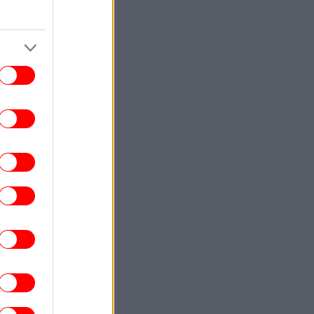
Δημήτρης Γιαννούλης: «Στόχος μου να
παίξω με τον ΠΑΟΚ στο Champions
League» [βίντεο]
ΕΛΛΑΔΑ
14:56
Ερυθρός Σταυρός «κατέβασε» βίντεο που
αρουσίαζε την ιστορία του Αφγανού της
Κυψέλης
ΟΙΚΟΝΟΜΙΑ
14:48
Ηχηρό καμπανάκι κινδύνου από τις
διεθνείς τιμές των τροφίμων
ΤΕΧΝΟΛΟΓΙΑ
14:36
ικαστήριο επέβαλε στη Meta πρόστιμο
567 εκατ. δολαρίων για βλάβες σε
ανήλικους χρήστες -Τη χαρακτήρισε
«δημόσια όχληση»
ΑΥΤΟΚΙΝΗΤΟ
14:34
ιμοπαράδοτο το Ford Ranger diesel στην