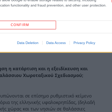
cation functionality and fraud prevention, and other user protection.
Υ
CONFIRM
Κ
Data Deletion
Data Access
Privacy Policy
ις για το Θαλάσσιο Χωροταξικό
Το
ηση η κατάρτιση και η εξειδίκευση και
φ
αλάσσιου Χωροταξικού Σχεδιασμού;
Μ
υπώνονται σε επίσημο ρυθμιστικό κείμενο
«
 όρια της ελληνικής υφαλοκρηπίδας, (δηλαδή
κής χώρας και των νησιών σε θαλάσσιες