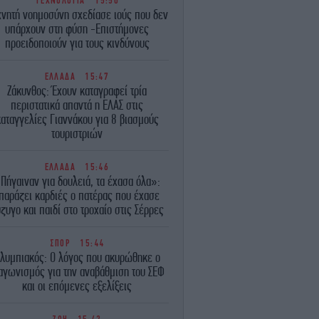
ΤΕΧΝΟΛΟΓΙΑ
15:50
χνητή νοημοσύνη σχεδίασε ιούς που δεν
υπάρχουν στη φύση -Επιστήμονες
προειδοποιούν για τους κινδύνους
ΕΛΛΑΔΑ
15:47
Ζάκυνθος: Έχουν καταγραφεί τρία
περιστατικά απαντά η ΕΛΑΣ στις
αταγγελίες Γιαννάκου για 8 βιασμούς
τουριστριών
ΕΛΛΑΔΑ
15:46
Πήγαιναν για δουλειά, τα έχασα όλα»:
παράζει καρδιές ο πατέρας που έχασε
ζυγο και παιδί στο τροχαίο στις Σέρρες
ΣΠΟΡ
15:44
λυμπιακός: Ο λόγος που ακυρώθηκε ο
αγωνισμός για την αναβάθμιση του ΣΕΦ
και οι επόμενες εξελίξεις