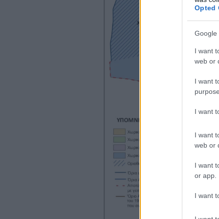
Opted 
Google 
I want t
web or d
I want t
purpose
I want 
I want t
web or d
I want t
or app.
I want t
I want t