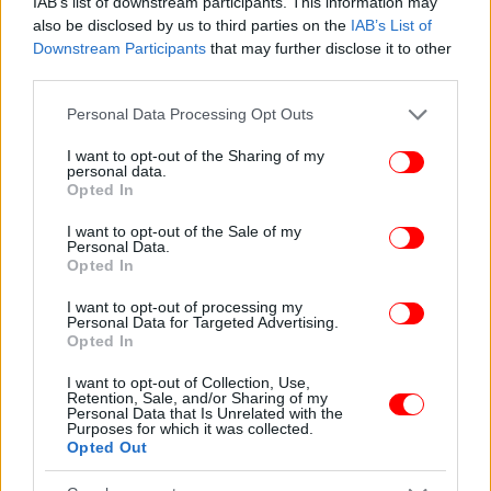
IAB’s list of downstream participants. This information may
also be disclosed by us to third parties on the
IAB’s List of
Downstream Participants
that may further disclose it to other
third parties.
Please note that this website/app uses one or more Google
Personal Data Processing Opt Outs
services and may gather and store information including but
not limited to your visit or usage behaviour. You may click to
I want to opt-out of the Sharing of my
personal data.
grant or deny consent to Google and its third-party tags to
Opted In
use your data for below specified purposes in below Google
ΠΕΡΙΣΣΟΤΕΡΑ ΒΙΝΤΕΟ
consent section.
I want to opt-out of the Sale of my
Personal Data.
Opted In
Ακολουθήστε το
στο Google News
και μάθετε
I want to opt-out of processing my
Personal Data for Targeted Advertising.
πρώτοι όλες τις ειδήσεις
Opted In
Δείτε όλες τις τελευταίες
Ειδήσεις
από την Ελλάδα και τον Κόσμο,
I want to opt-out of Collection, Use,
Retention, Sale, and/or Sharing of my
στο
Personal Data that Is Unrelated with the
Purposes for which it was collected.
Opted Out
ΔΙΑΒΑΣΤΕ ΠΕΡΙΣΣΟΤΕΡΑ
ΘΕΣΣΑΛΟΝΊΚΗ
ΣΎΛΛΗΨΗ
ΟΔΗΓΌΣ