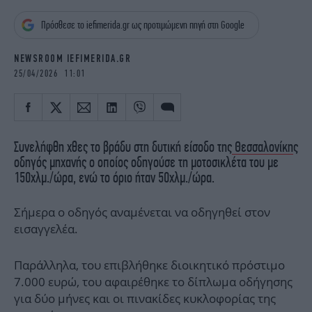
iBOOKS
ΖΩΔΙΑ
Πρόσθεσε το iefimerida.gr ως προτιμώμενη πηγή στη Google
OSCARS
THE OCEAN
MEDIA
ELAMEFORA
NEWSROOM IEFIMERIDA.GR
25/04/2026 11:01
NEWSLETTER
Συνελήφθη χθες το βράδυ στη δυτική είσοδο της
Θεσσαλονίκη
ς
οδηγός μηχανής ο οποίος οδηγούσε τη μοτοσικλέτα του με
150χλμ./ώρα, ενώ το όριο ήταν 50χλμ./ώρα.
Σήμερα o οδηγός αναμένεται να οδηγηθεί στον
εισαγγελέα.
Παράλληλα, του επιβλήθηκε διοικητικό πρόστιμο
7.000 ευρώ, του αφαιρέθηκε το δίπλωμα οδήγησης
για δύο μήνες και οι πινακίδες κυκλοφορίας της