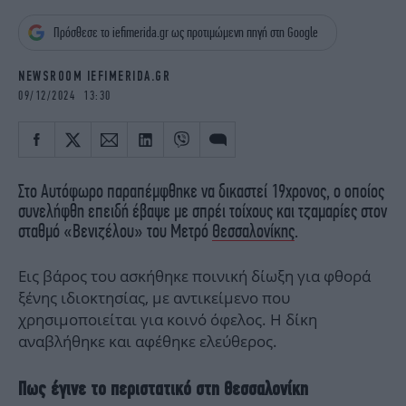
iBOOKS
ΖΩΔΙΑ
Πρόσθεσε το iefimerida.gr ως προτιμώμενη πηγή στη Google
OSCARS
THE OCEAN
MEDIA
ELAMEFORA
NEWSROOM IEFIMERIDA.GR
09/12/2024 13:30
NEWSLETTER
Στο Αυτόφωρο παραπέμφθηκε να δικαστεί 19χρονος, ο οποίος
συνελήφθη επειδή έβαψε με σπρέι τοίχους και τζαμαρίες στον
σταθμό «Βενιζέλου» του Μετρό
Θεσσαλονίκης
.
Εις βάρος του ασκήθηκε ποινική δίωξη για φθορά
ξένης ιδιοκτησίας, με αντικείμενο που
χρησιμοποιείται για κοινό όφελος. Η δίκη
αναβλήθηκε και αφέθηκε ελεύθερος.
Πως έγινε το περιστατικό στη Θεσσαλονίκη