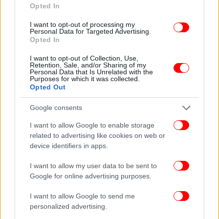
Opted In
I want to opt-out of processing my
Personal Data for Targeted Advertising.
Opted In
I want to opt-out of Collection, Use,
Retention, Sale, and/or Sharing of my
Personal Data that Is Unrelated with the
Purposes for which it was collected.
Opted Out
ΠΕΡΙΣΣΟΤΕΡΑ ΒΙΝΤΕΟ
Google consents
I want to allow Google to enable storage
Ακολουθήστε το
στο Google News
και μάθετε
related to advertising like cookies on web or
πρώτοι όλες τις ειδήσεις
device identifiers in apps.
Δείτε όλες τις τελευταίες
Ειδήσεις
από την Ελλάδα και τον Κόσμο,
I want to allow my user data to be sent to
στο
Google for online advertising purposes.
I want to allow Google to send me
ΔΙΑΒΑΣΤΕ ΠΕΡΙΣΣΟΤΕΡΑ
ΘΕΣΣΑΛΟΝΊΚΗ
ΑΥΤΌΦΩΡΟ
19ΧΡΟΝΟΣ
personalized advertising.
ΣΤΑΘΜΌΣ ΒΕΝΙΖΈΛΟΥ
ΜΕΤΡΌ
ΜΕΤΡΟ ΘΕΣΣΑΛΟΝΊΚΗΣ