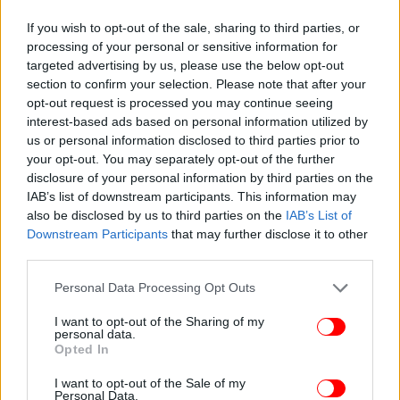
συμβάν με τους δύο νεκρούς -Βρέθηκε το όπλο, 2
If you wish to opt-out of the sale, sharing to third parties, or
προσαγωγές
processing of your personal or sensitive information for
Η Συρία στη μετά Άσαντ εποχή: Οι κερδισμένοι, οι
targeted advertising by us, please use the below opt-out
χαμένοι και ο ρόλος του Αλ Τζουλάνι -Ο Κ. Φίλης εξηγεί
section to confirm your selection. Please note that after your
opt-out request is processed you may continue seeing
στο iefimerida
interest-based ads based on personal information utilized by
us or personal information disclosed to third parties prior to
your opt-out. You may separately opt-out of the further
disclosure of your personal information by third parties on the
IAB’s list of downstream participants. This information may
also be disclosed by us to third parties on the
IAB’s List of
Downstream Participants
that may further disclose it to other
third parties.
Please note that this website/app uses one or more Google
Personal Data Processing Opt Outs
services and may gather and store information including but
not limited to your visit or usage behaviour. You may click to
I want to opt-out of the Sharing of my
personal data.
grant or deny consent to Google and its third-party tags to
Opted In
use your data for below specified purposes in below Google
consent section.
I want to opt-out of the Sale of my
Personal Data.