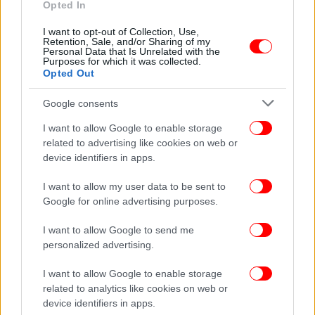
Opted In
I want to opt-out of Collection, Use,
ΕΛΛΑΔΑ
17/02/2026 13:08
Retention, Sale, and/or Sharing of my
Στο Αυτόφωρο η τραγουδίστρια που υπό την
Personal Data that Is Unrelated with the
Purposes for which it was collected.
επήρεια αλκοόλ παρέσυρε αυτοκίνητα στο
Opted Out
Κολωνάκι
Google consents
I want to allow Google to enable storage
related to advertising like cookies on web or
device identifiers in apps.
I want to allow my user data to be sent to
Google for online advertising purposes.
I want to allow Google to send me
personalized advertising.
I want to allow Google to enable storage
related to analytics like cookies on web or
device identifiers in apps.
ΕΛΛΑΔΑ
26/01/2026 09:16