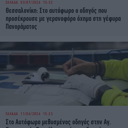
ΕΛΛΑΔΑ
03/07/2026 15:32
iBOOKS
ΖΩΔΙΑ
Θεσσαλονίκη: Στο αυτόφωρο ο οδηγός που
OSCARS
THE OCEAN
προσέκρουσε με γερανοφόρο όχημα στη γέφυρα
MEDIA
ELAMEFORA
Πανοράματος
NEWSLETTER
ΕΛΛΑΔΑ
11/06/2026 15:23
Στο Αυτόφωρο μεθυσμένος οδηγός στην Αγ.