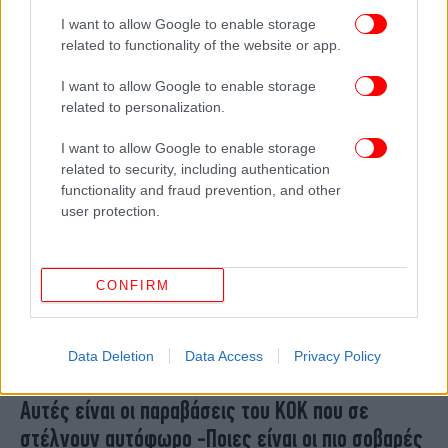
Βορίζια: Στα δικαστήρια οι γονείς του Φανούρη
I want to allow Google to enable storage
Καργάκη -Δικάζονται στο Αυτόφωρο μετά το νέο
related to functionality of the website or app.
«επεισόδιο»
I want to allow Google to enable storage
related to personalization.
I want to allow Google to enable storage
related to security, including authentication
functionality and fraud prevention, and other
user protection.
CONFIRM
Data Deletion
Data Access
Privacy Policy
ΑΥΤΟΚΙΝΗΤΟ
11/01/2026 17:06
Αυτές είναι οι παραβάσεις του ΚΟΚ που σε
στέλνουν αυτόφωρο -Ποιες είναι οι πιο σοβαρές