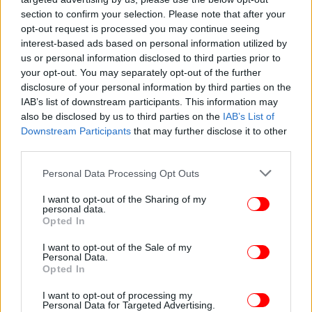
section to confirm your selection. Please note that after your
opt-out request is processed you may continue seeing
interest-based ads based on personal information utilized by
us or personal information disclosed to third parties prior to
your opt-out. You may separately opt-out of the further
ΕΛΛΑΔΑ
03/03/2026 13:50
disclosure of your personal information by third parties on the
Θεσσαλονίκη: Στο Αυτόφωρο ο 40χρονος που
IAB’s list of downstream participants. This information may
κατηγορείται ότι έκλεψε 70 κιλά καλώδια
also be disclosed by us to third parties on the
IAB’s List of
χαλκού από εργοτάξιο του ΟΣΕ
Downstream Participants
that may further disclose it to other
third parties.
Please note that this website/app uses one or more Google
Personal Data Processing Opt Outs
services and may gather and store information including but
not limited to your visit or usage behaviour. You may click to
I want to opt-out of the Sharing of my
personal data.
grant or deny consent to Google and its third-party tags to
Opted In
use your data for below specified purposes in below Google
consent section.
I want to opt-out of the Sale of my
Personal Data.
Opted In
I want to opt-out of processing my
Personal Data for Targeted Advertising.