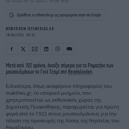
του ύστερα από 102 χρόνια / INTIME NEWS
iBOOKS
ΖΩΔΙΑ
OSCARS
THE OCEAN
Πρόσθεσε το iefimerida.gr ως προτιμώμενη πηγή στη Google
MEDIA
ELAMEFORA
NEWSROOM IEFIMERIDA.GR
NEWSLETTER
10/04/2024 08:54
Μετά από 102 χρόνια, άνοιξε σήμερα για το Ραμαζάνι των
μουσουλμάνων το Γενί Τζαμί στη
Θεσσαλονίκη
.
Ειδικότερα, όπως αναφέρουν πληροφορίες του
makthes.gr, το ιστορικό μνημείο, που
χρησιμοποιείται ως εκθεσιακός χώρος της
Δημοτικής Πινακοθήκης, παραχωρείται για πρώτη
φορά από το 1922 στους μουσουλμάνους για την
τέλεση της προσευχής της Λύσης της Νηστείας του
Ραμαζανίου.