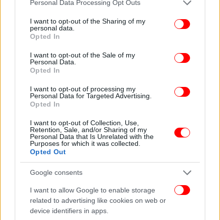
Please note that this website/app uses one or more Google
Personal Data Processing Opt Outs
services and may gather and store information including but
not limited to your visit or usage behaviour. You may click to
I want to opt-out of the Sharing of my
personal data.
grant or deny consent to Google and its third-party tags to
Opted In
use your data for below specified purposes in below Google
consent section.
I want to opt-out of the Sale of my
Personal Data.
Opted In
I want to opt-out of processing my
Personal Data for Targeted Advertising.
Opted In
I want to opt-out of Collection, Use,
Retention, Sale, and/or Sharing of my
Personal Data that Is Unrelated with the
Purposes for which it was collected.
Opted Out
Google consents
I want to allow Google to enable storage
related to advertising like cookies on web or
device identifiers in apps.