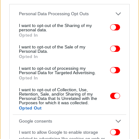
third parties.
Please note that this website/app uses one or more Google
Personal Data Processing Opt Outs
services and may gather and store information including but
not limited to your visit or usage behaviour. You may click to
I want to opt-out of the Sharing of my
personal data.
grant or deny consent to Google and its third-party tags to
Opted In
use your data for below specified purposes in below Google
consent section.
I want to opt-out of the Sale of my
Δράσεις ενεργού πολίτη και στις σχολικές εκδρομές
Personal Data.
Opted In
Σχετικά με την πολιτική πρόληψης ο υπουργός είπε
I want to opt-out of processing my
πως θα γίνουν δράσεις εντός του σχολείου με
Personal Data for Targeted Advertising.
Opted In
αλλαγές στα μαθήματα και στα προγράμματα
σπουδών και ένα νέο πλαίσιο κανόνων και
I want to opt-out of Collection, Use,
συνηθειών για «να καλλιεργήσουμε ακόμη
Retention, Sale, and/or Sharing of my
Personal Data that Is Unrelated with the
περισσότερο μια κουλτούρα κοινωνικού
Purposes for which it was collected.
Opted Out
κεφαλαίου, σεβασμού, αποδοχής και αλληλεγγύης
μέσα στα σχολεία».
Google consents
I want to allow Google to enable storage
Από τον Σεπτέμβριο θα ενταχθούν στα σχολεία οι
related to advertising like cookies on web or