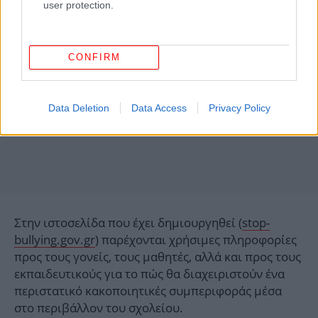
user protection.
CONFIRM
Data Deletion
Data Access
Privacy Policy
Στην ιστοσελίδα που έχει δημιουργηθεί (
stop-
bullying.gov.gr
) παρέχονται χρήσιμες πληροφορίες
προς τους γονείς, τους μαθητές, αλλά και προς τους
εκπαιδευτικούς για το πώς θα διαχειριστούν ένα
περιστατικό κακοποιητικές συμπεριφοράς μέσα
στο περιβάλλον του σχολείου.