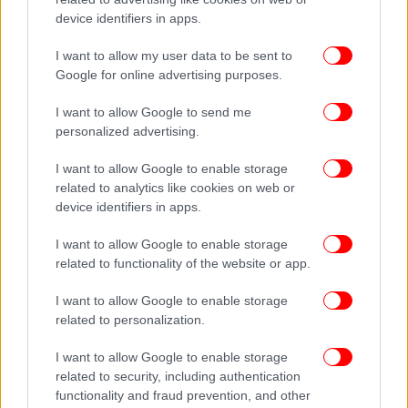
λεγόμενες «δράσεις ενεργού πολίτη», από το
device identifiers in apps.
νηπιαγωγείο μέχρι και την Α’ Λυκείου, που θα
αφορούν σε θέματα που έχουν να κάνουν με το πώς
I want to allow my user data to be sent to
δουλεύουμε σε ομάδες, με το πώς αναπτύσσουμε
Google for online advertising purposes.
εθελοντικές δράσεις..
I want to allow Google to send me
personalized advertising.
Οι εν λόγω δράσεις θα ενταχθούν στη σχολική
καθημερινότητα και θα συνδεθούν ακόμη και με τις
I want to allow Google to enable storage
σχολικές εκδρομές, όπως τόνισε ο Κυριάκος
related to analytics like cookies on web or
Πιερρακάκης.
device identifiers in apps.
I want to allow Google to enable storage
Πλατφόρμα stop bullying
related to functionality of the website or app.
Στην πλατφόρμα
θα μπορούν
stop-bullying.gov.gr
I want to allow Google to enable storage
οι μαθητές και οι γονείς τους, να υποβάλλουν
related to personalization.
αναφορές για περιστατικά τα οποία τους
I want to allow Google to enable storage
απασχολούν.
related to security, including authentication
functionality and fraud prevention, and other