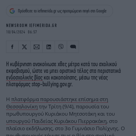
iBOOKS
ΖΩΔΙΑ
Πρόσθεσε το iefimerida.gr ως προτιμώμενη πηγή στη Google
OSCARS
THE OCEAN
MEDIA
ELAMEFORA
NEWSROOM IEFIMERIDA.GR
10/04/2024 06:57
NEWSLETTER
Η κυβέρνηση ανακοίνωσε χθες μέτρα κατά του σχολικού
εκφοβισμού, ώστε να μπει οριστικό τέλος στα περιστατικά
ενδοσχολικής βίας
και κακοποίησης, μέσω της νέας
πλατφόρμας stop-bullying.gov.gr.
Η
πλατφόρμα παρουσιάστηκε επίσημα στη
Θεσσαλονίκη
την Τρίτη (9/4), παρουσία του
πρωθυπουργού Κυριάκου Μητσοτάκη και του
υπουργού Παιδείας Κυριάκου Πιερρακάκη
, στο
πλαίσιο εκδήλωσης, στο 3ο Γυμνάσιο Πολίχνης. Ο
πρωθυπουργός τόνισε πως η βία στο σχολικό