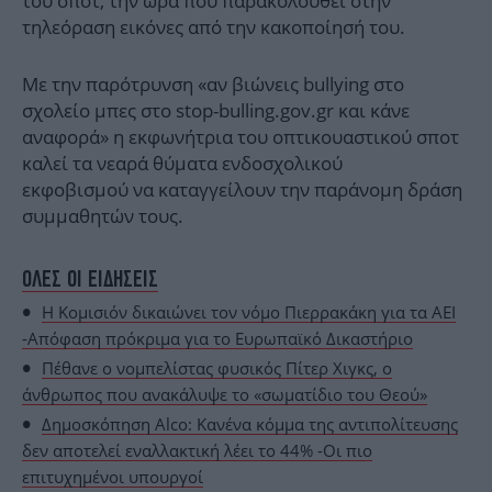
του σποτ, την ώρα που παρακολουθεί στην
τηλεόραση εικόνες από την κακοποίησή του.
Mε την παρότρυνση «αν βιώνεις bullying στο
σχολείο μπες στο stop-bulling.gov.gr και κάνε
αναφορά» η εκφωνήτρια του οπτικουαστικού σποτ
καλεί τα νεαρά θύματα ενδοσχολικού
εκφοβισμού να καταγγείλουν την παράνομη δράση
συμμαθητών τους.
ΟΛΕΣ ΟΙ ΕΙΔΗΣΕΙΣ
Η Κομισιόν δικαιώνει τον νόμο Πιερρακάκη για τα ΑΕΙ
-Απόφαση πρόκριμα για το Ευρωπαϊκό Δικαστήριο
Πέθανε ο νομπελίστας φυσικός Πίτερ Χιγκς, ο
άνθρωπος που ανακάλυψε το «σωματίδιο του Θεού»
Δημοσκόπηση Alco: Κανένα κόμμα της αντιπολίτευσης
δεν αποτελεί εναλλακτική λέει το 44% -Οι πιο
επιτυχημένοι υπουργοί