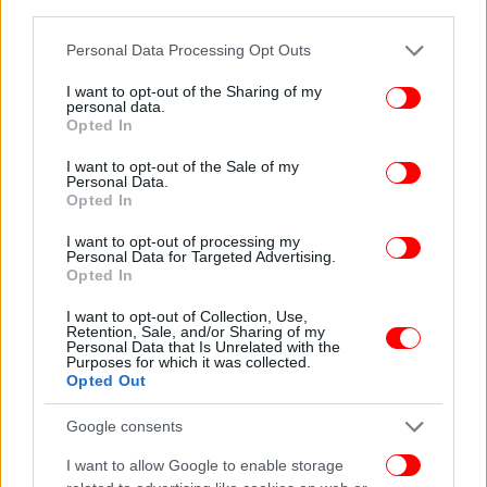
third parties.
Please note that this website/app uses one or more Google
Personal Data Processing Opt Outs
services and may gather and store information including but
not limited to your visit or usage behaviour. You may click to
I want to opt-out of the Sharing of my
personal data.
grant or deny consent to Google and its third-party tags to
Opted In
use your data for below specified purposes in below Google
consent section.
I want to opt-out of the Sale of my
Personal Data.
Opted In
I want to opt-out of processing my
Personal Data for Targeted Advertising.
Opted In
ΟΛΕΣ ΟΙ ΕΙΔΗΣΕΙΣ
I want to opt-out of Collection, Use,
Retention, Sale, and/or Sharing of my
Πληθαίνουν τα σημάδια ότι ο Τραμπ ετοιμάζει επίθεση
Personal Data that Is Unrelated with the
Purposes for which it was collected.
των ΗΠΑ στο Ιράν -Συγκεντρώνει δυνάμεις στη Μέση
Opted Out
Ανατολή
Έρευνα: Αυτά τα ακίνητα προτιμούν οι αγοραστές στην
Google consents
Ελλάδα -Ποια διαμερίσματα ζητούν στην Αθήνα
I want to allow Google to enable storage
Μαρουσάκης: Ζέστη μέχρι Παρασκευή και 48ωρη