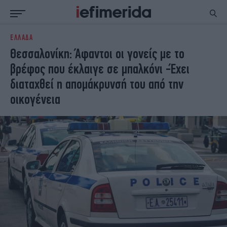
ΕΛΛΑΔΑ
ΕΙΔΗΣΕΙΣ
ΠΟΛΙΤΙΚΗ
Θεσσαλονίκη: Άφαντοι οι γονείς με το
NON PAPER
ΕΛΛΑΔΑ
βρέφος που έκλαιγε σε μπαλκόνι -Έχει
ΟΙΚΟΝΟΜΙΑ
ΚΟΣΜΟΣ
διαταχθεί η απομάκρυνσή του από την
ΠΟΛΙΤΙΣΜΟΣ
ΠΑΝΕΛΛΗΝΙΕΣ
οικογένεια
ΖΩΗ
ΣΠΟΡ
ΓΥΝΑΙΚΑ
ENGLISH EDITION
ΠΟΛΗ
STORIES
ΕΚΛΟΓΕΣ
TRAVEL
ΤΕΧΝΟΛΟΓΙΑ
ΥΓΕΙΑ
DESIGN
ΟΛΥΜΠΙΑΚΟΙ ΑΓΩΝΕΣ
EURO
GREEN
PODCAST
iAUTOKINITO
iOPINIONS
iGASTRONOMIE