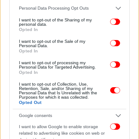
Please note that this website/app uses one or more Google
Personal Data Processing Opt Outs
services and may gather and store information including but
not limited to your visit or usage behaviour. You may click to
I want to opt-out of the Sharing of my
personal data.
grant or deny consent to Google and its third-party tags to
Opted In
use your data for below specified purposes in below Google
consent section.
I want to opt-out of the Sale of my
Personal Data.
Opted In
I want to opt-out of processing my
Personal Data for Targeted Advertising.
Opted In
ΟΛΕΣ ΟΙ ΕΙΔΗΣΕΙΣ
Επιχείρηση-μαμούθ της ΕΛΑΣ στην Κρήτη: Έρευνες σε
I want to opt-out of Collection, Use,
Retention, Sale, and/or Sharing of my
22 σπίτια για ναρκωτικά, όπλα, παράνομες επιδοτήσεις
Personal Data that Is Unrelated with the
Purposes for which it was collected.
ΟΠΕΚΕΠΕ -Ο διάλογος που τους έκαψε
Opted Out
Από όνειρο σε εφιάλτη: Ορδές τουριστών μετατρέπουν
την Ευρώπη σε «θεματικό πάρκο» -Αδιανόητες εικόνες
Google consents
συνωστισμού στη Ρώμη
I want to allow Google to enable storage
Bloomberg: Οι καλοκαιρινές πτήσεις στην Ελλάδα είναι
related to advertising like cookies on web or
ασφαλείς -Δεν αναμένεται έλλειψη καυσίμων