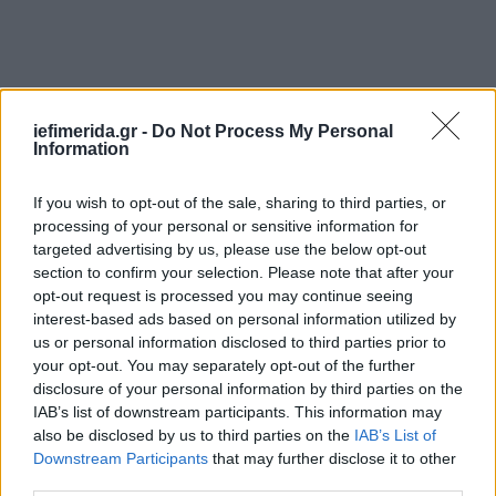
iefimerida.gr -
Do Not Process My Personal
Information
If you wish to opt-out of the sale, sharing to third parties, or
processing of your personal or sensitive information for
targeted advertising by us, please use the below opt-out
section to confirm your selection. Please note that after your
opt-out request is processed you may continue seeing
interest-based ads based on personal information utilized by
us or personal information disclosed to third parties prior to
your opt-out. You may separately opt-out of the further
disclosure of your personal information by third parties on the
IAB’s list of downstream participants. This information may
«Την επόμενη φορά, πρέπει το κράτος να είναι
also be disclosed by us to third parties on the
IAB’s List of
έτοιμο να ξέρει τι θα κάνει. Πρέπει να υπάρξει
Downstream Participants
that may further disclose it to other
επιμονή για μετρήσεις τη στιγμή που εξελίσσεται
third parties.
το φαινόμενο», κατέληξε ο κ. Συνολάκης.