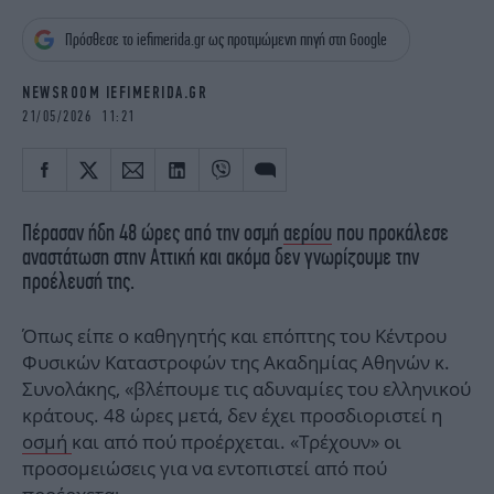
iBOOKS
ΖΩΔΙΑ
Πρόσθεσε το iefimerida.gr ως προτιμώμενη πηγή στη Google
OSCARS
THE OCEAN
MEDIA
ELAMEFORA
NEWSROOM IEFIMERIDA.GR
21/05/2026 11:21
NEWSLETTER
Πέρασαν ήδη 48 ώρες από την οσμή
αερίου
που προκάλεσε
αναστάτωση στην Αττική και ακόμα δεν γνωρίζουμε την
προέλευσή της.
Όπως είπε ο καθηγητής και επόπτης του Κέντρου
Φυσικών Καταστροφών της Ακαδημίας Αθηνών κ.
Συνολάκης, «βλέπουμε τις αδυναμίες του ελληνικού
κράτους. 48 ώρες μετά, δεν έχει προσδιοριστεί η
οσμή
και από πού προέρχεται. «Τρέχουν» οι
προσομειώσεις για να εντοπιστεί από πού