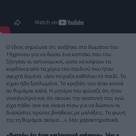
Ο ίδιος σημείωσε ότι ανέβηκε στο δωμάτιο του
19χρονου για να δώσει ένα κοπτάκι που του
ζήτησαν οι αστυνομικοί, ώστε να κόψουν τα
κορδόνια από τα χέρια του παιδιού που ήταν
σφιχτά δεμένα. «Δεν πείραξα καθόλου το παιδί. Το
είχαν ήδη ξαπλωμένο. Το κρεβάτι του ήταν κοντά
αν θυμάμαι καλά. Η μητέρα του φώναζε ότι ήταν
νοσηλεύτρια και ότι ακούει την αναπνοή του, εγώ
είχα πάθει σοκ και έκανα πίσω για να δώσουν οι
διασώστες πρώτες βοήθειες με μαλάξεις. Τη φωνή
της τη θυμάμαι ακόμα…», λέει χαρακτηριστικά.
«Πιστεύω ότι ήταν εγκληματική ενέργεια», λέει ο