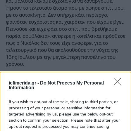
και μάλιστα κάναμε σχέδια για να ξαναβγούμε.
Ήμουν το τελευταίο άτομο που με άφησε σπίτι μου,
με το αυτοκίνητο. Δεν υπήρχε κάτι περίεργο,
φαινόταν ευχάριστος και χαιρόταν που είχαμε βγει.
Πεινούσε και είχε φάει στο σπίτι που βρεθήκαμε
παρέα, σουβλάκια», ανέφερε η κοπέλα και πρόσθεσε
πως ο Νικόλας δεν τους είχε αναφέρει για το
τελετουργικό που θα ακολουθούσε την νύχτα της
13ης Ιουλίου με την μεγαλύτερη πανσέληνο του
χρόνου.
iefimerida.gr -
Do Not Process My Personal
Information
If you wish to opt-out of the sale, sharing to third parties, or
processing of your personal or sensitive information for
targeted advertising by us, please use the below opt-out
section to confirm your selection. Please note that after your
opt-out request is processed you may continue seeing