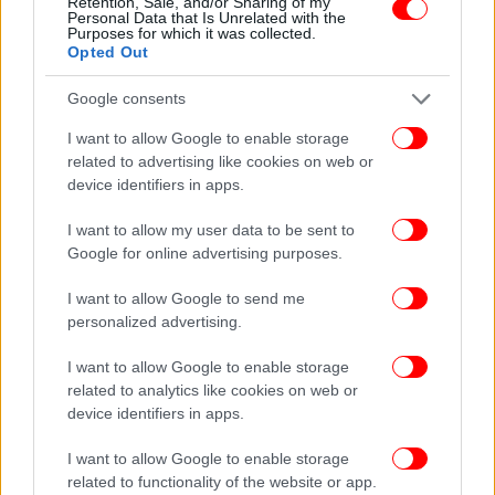
Retention, Sale, and/or Sharing of my
Personal Data that Is Unrelated with the
Purposes for which it was collected.
«Μας είχε πει για τις σκοτεινές συνήθειες που είχε
Opted Out
και ότι ήταν μάγος. Δεν ξέρω όμως κατά πόσο το
εννοούσε. Δεν είχε περιγράψει σε μένα κάτι
Google consents
παραπάνω. Συζητούσε με μια φίλη μου και απλά
I want to allow Google to enable storage
τους άκουγα. Δεν προσπάθησε ποτέ να μας πείσει
related to advertising like cookies on web or
για αυτό ή να μας οδηγήσει στην μαγεία…».
device identifiers in apps.
Μιλώντας για τον Νικόλα αναφέρει πως δεν είχε
I want to allow my user data to be sent to
την πιο εύκολη ζωή και ήταν πιεσμένος από κάποια
Google for online advertising purposes.
οικογενειακά προβλήματα: «Τσακωνόταν με την
I want to allow Google to send me
μητέρα του από όταν είμασταν στο Λύκειο και μου
personalized advertising.
το είχε πει ως παράπονο πως δεν τον καταλαβαίνει.
Είχε όμως και μια ερωτική απογοήτευση. Μου είχε
I want to allow Google to enable storage
πει πως όλοι βγαίνουν σκάρτοι…».
related to analytics like cookies on web or
device identifiers in apps.
«Δεν ξεκρέμασα εγώ το παιδί όπως είπαν…»: Τι είπε
I want to allow Google to enable storage
ο κλειδαράς που κλήθηκε από την μητέρα και τον
related to functionality of the website or app.