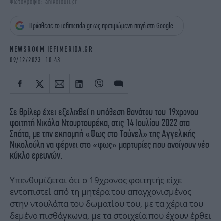
Φωτογραφία: anikolouli.gr
iBOOKS
ΖΩΔΙΑ
OSCARS
THE OCEAN
Πρόσθεσε το iefimerida.gr ως προτιμώμενη πηγή στη Google
MEDIA
ELAMEFORA
NEWSROOM IEFIMERIDA.GR
NEWSLETTER
09/12/2023 10:43
Σε θρίλερ έχει εξελιχθεί η υπόθεση θανάτου του 19χρονου
φοιτητή
Νικόλα Ντουρτουρέκα, στις 14 Ιουλίου 2022 στα
Σπάτα, με την εκπομπή «Φως στο Τούνελ» της Αγγελικής
Νικολούλη να φέρνει στο «φως» μαρτυρίες που ανοίγουν νέο
κύκλο ερευνών.
Υπενθυμίζεται ότι ο 19χρονος φοιτητής είχε
εντοπιστεί από τη μητέρα του απαγχονισμένος
στην ντουλάπα του δωματίου του, με τα χέρια του
δεμένα πισθάγκωνα,
με τα στοιχεία που έχουν έρθει