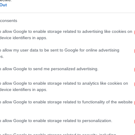
Out
consents
To
 και πρόκειται για ένα
value for money
Τ
o allow Google to enable storage related to advertising like cookies on
ο μάρκετινγκ ώστε να μπορείτε να βρείτε
evice identifiers in apps.
ε όλα τα σούπερ μάρκετ.
o allow my user data to be sent to Google for online advertising
Ο
rivé!» με αυτή την έκφραση αναγγέλλεται σε
s.
π
άφιξη του νέου κόκκινου κρασιού από τη
to allow Google to send me personalized advertising.
o allow Google to enable storage related to analytics like cookies on
evice identifiers in apps.
«Εξ
Λευ
o allow Google to enable storage related to functionality of the website
Ο
o allow Google to enable storage related to personalization.
σ
o allow Google to enable storage related to security, including