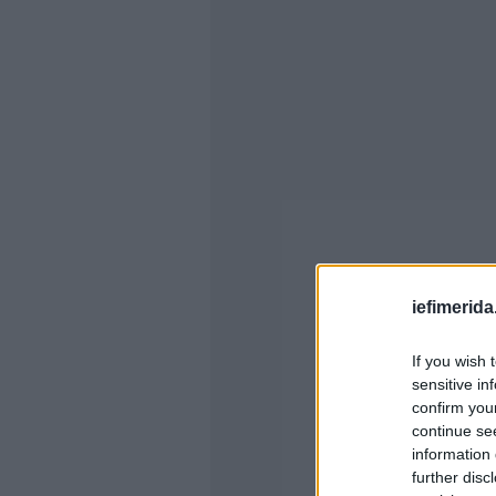
iefimerida
If you wish 
sensitive in
confirm you
continue se
information 
further disc