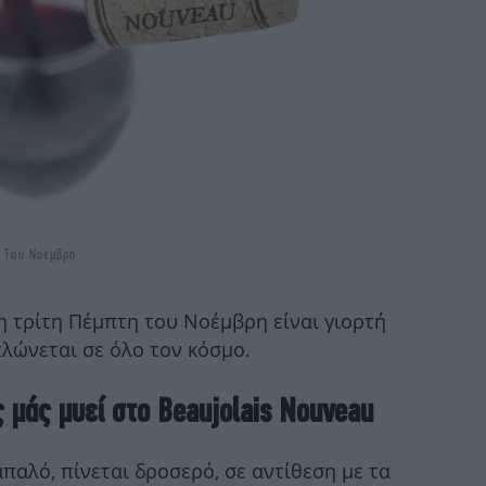
α
ζω
Κοκ
η Του Νοεμβρη
η τρίτη Πέμπτη του Νοέμβρη είναι γιορτή
θα
πλώνεται σε όλο τον κόσμο.
 μάς μυεί στο Beaujolais Nouveau
Μπ
έπα
απαλό, πίνεται δροσερό, σε αντίθεση με τα