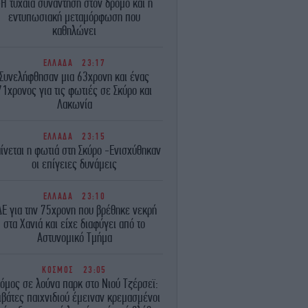
-Η τυχαία συνάντηση στον δρόμο και η
εντυπωσιακή μεταμόρφωση που
καθηλώνει
ΕΛΛΑΔΑ
23:17
Συνελήφθησαν μια 63χρονη και ένας
71χρονος για τις φωτιές σε Σκύρο και
Λακωνία
ΕΛΛΑΔΑ
23:15
ίνεται η φωτιά στη Σκύρο -Ενισχύθηκαν
οι επίγειες δυνάμεις
ΕΛΛΑΔΑ
23:10
ΔΕ για την 75χρονη που βρέθηκε νεκρή
στα Χανιά και είχε διαφύγει από το
Αστυνομικό Τμήμα
ΚΟΣΜΟΣ
23:05
όμος σε λούνα παρκ στο Νιού Τζέρσεϊ:
ιβάτες παιχνιδιού έμειναν κρεμασμένοι