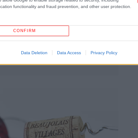
cation functionality and fraud prevention, and other user protection.
Επ
Βι
CONFIRM
Η ψ
Data Deletion
Data Access
Privacy Policy
απ
τι
ya
δ
στ
Σύ
υπή