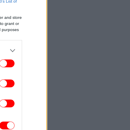
B’s List of
ΕΛΛΑΔΑ
22:51
Marfin: Στην Ελλάδα η 46χρονη που
er and store
ατηγορείται για συμμετοχή στη φονική
to grant or
επίθεση -Την Παρασκευή πάει στον
ed purposes
εισαγγελέα
ΕΛΛΑΔΑ
22:45
Κυψέλη: «Συνδυάζοντας ημερομηνίες,
νύματα και τη συμπεριφορά του, άρχισα
 νιώθω άβολα» -Τι κατέθεσε στις Αρχές
η σύζυγος του Αφγανού
ΣΠΟΡ
22:43
ΑΟΚ - Άντερλεχτ 0-1: «Στραβοπάτημα»
α τους «ασπρόμαυρους» και η πρόκριση
περνάει από... Βρυξέλλες [βίντεο]
ΖΩΗ
22:42
Βιολόγος: «Αυτό που προσελκύει τα
νούπια δεν είναι το γλυκό αίμα, αλλά οι