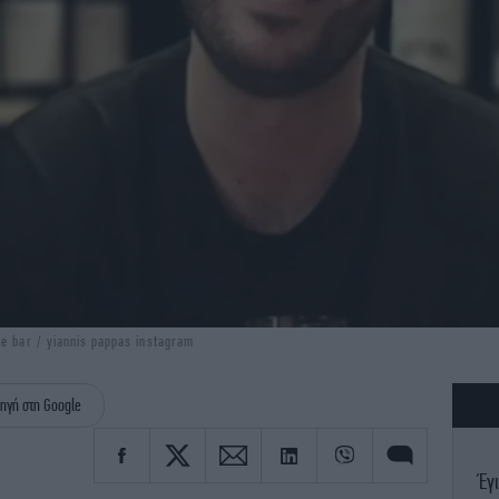
e bar / yiannis pappas instagram
ηγή στη Google
Έγι