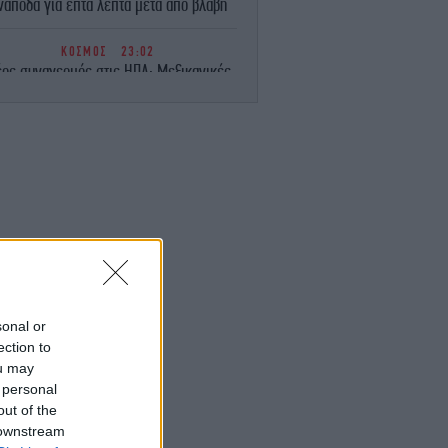
νάποδα για επτά λεπτά μετά από βλάβη
ΚΟΣΜΟΣ
23:02
ος συναγερμός στις ΗΠΑ: Μεξικανικές
εριές jalapeno συνδέονται με ξέσπασμα
σαλμονέλας σε 27 πολιτείες -345
άνθρωπο στο νοσοκομείο
ΕΛΛΑΔΑ
23:00
Υπ. Παιδείας: Ανακοινώθηκαν 95
ειδικότητες και 860 τμήματα των ΣΑΕΚ
-Πότε ξεκινούν οι αιτήσεις
GASTRONOMIE
22:58
αφράτο και κρεμώδες νηστίσιμο παγωτό
βανίλια, χωρίς παγωτομηχανή
sonal or
ection to
ou may
ΖΩΗ
22:57
 personal
 Ιωάννα Τούνη το ομολόγησε: «Όσο και
αν έχω ταξιδέψει, αυτός είναι ο
out of the
αγαπημένος μου προορισμός»
 downstream