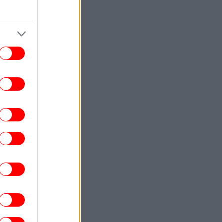
χημικές ενώσεις που εκπέμπουμε»
ΖΩΗ
22:29
 coming out του αδελφού της Αντζελίνα
ζολί: «Όταν ήμουν μικρό αγόρι, έβαζα
κρυφά γκλίτερ στα μάγουλά μου»
ΚΟΣΜΟΣ
22:23
ι πρώτες εικόνες από τον κρατήρα που
ροκάλεσε ο πύραυλος της SpaceX στη
Σελήνη και κατέγραψε η διαστημική
υπηρεσία της Ν. Κορέας
ΚΟΣΜΟΣ
22:20
τρεμιστική» χαρακτήρισαν οι Αρχές της
κορωσίας την ιστοσελίδα του Euronews
ΖΩΗ
22:20
ι κτηνίατροι συμφωνούν: Όταν μια γάτα
άς δείχνει την κοιλιά της, δείχνει την
απόλυτη εμπιστοσύνη της