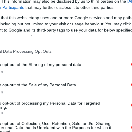
. This information may also be disclosed by us to third parties on the
IA
Participants
that may further disclose it to other third parties.
 that this website/app uses one or more Google services and may gath
κ
st arrivé!»
including but not limited to your visit or usage behaviour. You may click 
 to Google and its third-party tags to use your data for below specifi
ogle consent section.
 κοινότητα Beaujolais της Νότιας
χνική παραγωγής του όπου οι ρώγες των
l Data Processing Opt Outs
ούσιες στις δεξαμενές και ζυμώνουν
μη
αφύλια της ποικιλίας Gamay.
να
o opt-out of the Sharing of my personal data.
In
o opt-out of the Sale of my Personal Data.
Π
In
γι
ίνα Ασύρτικα κρασιά για το τραπέζι της 28ης
to opt-out of processing my Personal Data for Targeted
ing.
In
o opt-out of Collection, Use, Retention, Sale, and/or Sharing
κου
ersonal Data that Is Unrelated with the Purposes for which it
τικού αμπελώνα -Ποιοτικά, σε φιλικές τιμές
lected.