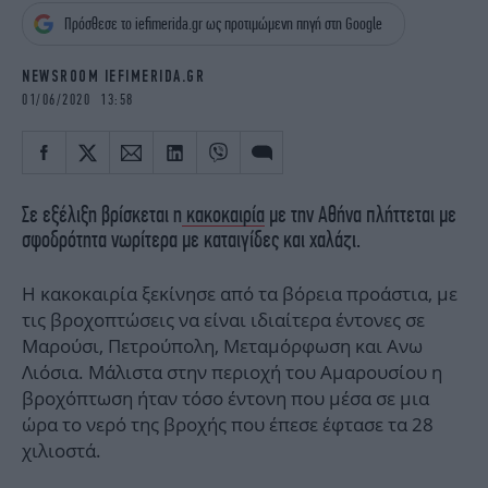
iBOOKS
ΖΩΔΙΑ
Πρόσθεσε το iefimerida.gr ως προτιμώμενη πηγή στη Google
OSCARS
THE OCEAN
MEDIA
ELAMEFORA
NEWSROOM IEFIMERIDA.GR
01/06/2020 13:58
NEWSLETTER
Σε εξέλιξη βρίσκεται η
κακοκαιρία
με την Αθήνα πλήττεται με
σφοδρότητα νωρίτερα με καταιγίδες και χαλάζι.
Η κακοκαιρία ξεκίνησε από τα βόρεια προάστια, με
τις βροχοπτώσεις να είναι ιδιαίτερα έντονες σε
Μαρούσι, Πετρούπολη, Μεταμόρφωση και Ανω
Λιόσια. Μάλιστα στην περιοχή του Αμαρουσίου η
βροχόπτωση ήταν τόσο έντονη που μέσα σε μια
ώρα το νερό της βροχής που έπεσε έφτασε τα 28
χιλιοστά.