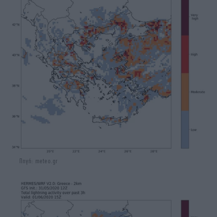
Πηγή: meteo.gr