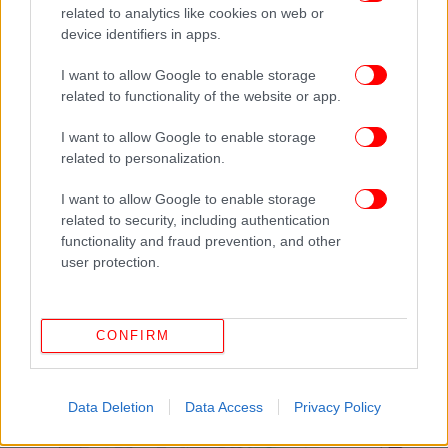
related to analytics like cookies on web or
Κρήτη (κυρίως στα ανατολικά).
device identifiers in apps.
Αύριο Τρίτη (02/06/2020), τις πρωινές ώρες στην
β.
I want to allow Google to enable storage
ανατολική Μακεδονία, στη Θράκη, στα νησιά του
related to functionality of the website or app.
βορείου και ανατολικού Αιγαίου και τις
I want to allow Google to enable storage
μεσημβρινές και απογευματινές ώρες κατά τόπους
related to personalization.
στα ηπειρωτικά της υπόλοιπης χώρας.
I want to allow Google to enable storage
Πού υπάρχει πιθανότητα χαλαζόπτωσης σήμερα
related to security, including authentication
functionality and fraud prevention, and other
user protection.
Την ίδια ώρα, σύμφωνα με το meteo.gr σήμερα
είναι η 8η ημέρα που υπάρχει καιρική αστάθεια
στην χώρα μας. Στον χάρτη που ακολουθεί θα δείτε
CONFIRM
τις περιοχές που υπάρχει μεγαλύτερη πιθανότητα
χαλαζόπτωσης.
Data Deletion
Data Access
Privacy Policy