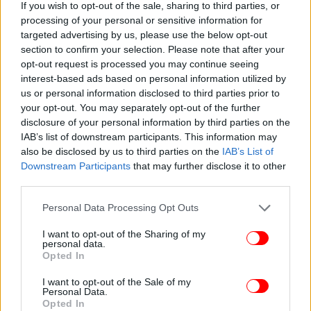
If you wish to opt-out of the sale, sharing to third parties, or
processing of your personal or sensitive information for
targeted advertising by us, please use the below opt-out
section to confirm your selection. Please note that after your
opt-out request is processed you may continue seeing
interest-based ads based on personal information utilized by
us or personal information disclosed to third parties prior to
Νωρίτερα η ΕΜΥ
εξέδωσε έκτακτο δελτίο
your opt-out. You may separately opt-out of the further
επιδείνωσης καιρού
στο οποίο αναφέρει ότι βροχές
disclosure of your personal information by third parties on the
και καταιγίδες θα χτυπήσουν τη χώρα σήμερα και
IAB’s list of downstream participants. This information may
αύριο, ενώ για την κακοκαιρία χάρτες έβγαλε και το
also be disclosed by us to third parties on the
IAB’s List of
Meteo δείχοντας τις περιοχές που θα χτυπηθούν
Downstream Participants
that may further disclose it to other
περισσότερο από τις καταιγίδες και το χαλάζι.
third parties.
Please note that this website/app uses one or more Google
Personal Data Processing Opt Outs
services and may gather and store information including but
not limited to your visit or usage behaviour. You may click to
I want to opt-out of the Sharing of my
personal data.
grant or deny consent to Google and its third-party tags to
Opted In
use your data for below specified purposes in below Google
consent section.
I want to opt-out of the Sale of my
Personal Data.
Opted In