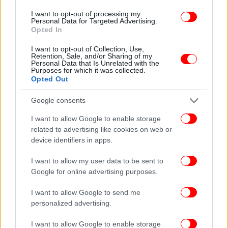
I want to opt-out of processing my
Personal Data for Targeted Advertising.
Opted In
I want to opt-out of Collection, Use,
Retention, Sale, and/or Sharing of my
Personal Data that Is Unrelated with the
Purposes for which it was collected.
Opted Out
Το έκτακτο δελτίου καιρού της ΕΜΥ
Google consents
Ισχυρές βροχές και καταιγίδες, οι οποίες θα
I want to allow Google to enable storage
συνοδεύονται τοπικά από χαλαζοπτώσεις
related to advertising like cookies on web or
αναμένονται σήμερα και αύριο, Τρίτη. Σύμφωνα με
device identifiers in apps.
την ΕΜΥ, τα φαινόμενα αναμένεται να είναι έντονα
I want to allow my user data to be sent to
στις εξής περιοχές:
Google for online advertising purposes.
Σήμερα Δευτέρα (01/06/2020), στα νησιά του
α.
I want to allow Google to send me
βορείου και ανατολικού Αιγαίου, στα Δωδεκάνησα,
personalized advertising.
τις μεσημβρινές και απογευματινές ώρες κατά
I want to allow Google to enable storage
τόπους στα ηπειρωτικά και από το απόγευμα στην