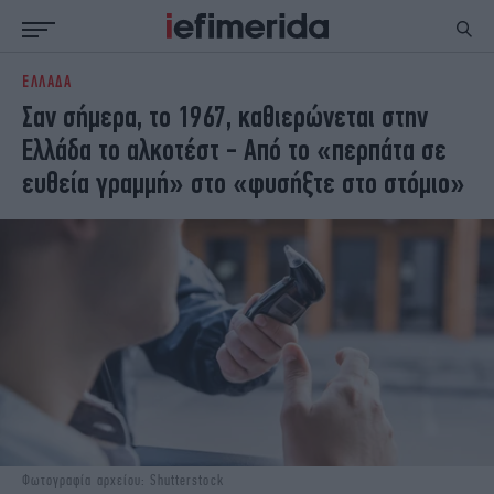
ΕΛΛΑΔΑ
ΕΙΔΗΣΕΙΣ
ΠΟΛΙΤΙΚΗ
Σαν σήμερα, το 1967, καθιερώνεται στην
NON PAPER
ΕΛΛΑΔΑ
Ελλάδα το αλκοτέστ - Από το «περπάτα σε
ΟΙΚΟΝΟΜΙΑ
ΚΟΣΜΟΣ
ευθεία γραμμή» στο «φυσήξτε στο στόμιο»
ΠΟΛΙΤΙΣΜΟΣ
ΠΑΝΕΛΛΗΝΙΕΣ
ΖΩΗ
ΣΠΟΡ
ΓΥΝΑΙΚΑ
ENGLISH EDITION
ΠΟΛΗ
STORIES
ΕΚΛΟΓΕΣ
TRAVEL
ΤΕΧΝΟΛΟΓΙΑ
ΥΓΕΙΑ
DESIGN
ΟΛΥΜΠΙΑΚΟΙ ΑΓΩΝΕΣ
EURO
GREEN
PODCAST
iAUTOKINITO
iOPINIONS
iGASTRONOMIE
Φωτογραφία αρχείου: Shutterstock