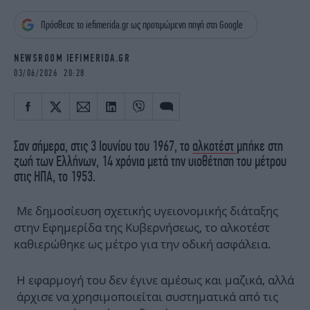
iBOOKS
ΖΩΔΙΑ
Πρόσθεσε το iefimerida.gr ως προτιμώμενη πηγή στη Google
OSCARS
THE OCEAN
MEDIA
ELAMEFORA
NEWSROOM IEFIMERIDA.GR
03/06/2026 20:28
NEWSLETTER
Σαν σήμερα, στις 3 Ιουνίου του 1967, το
αλκοτέστ
μπήκε στη
ζωή των Ελλήνων, 14 χρόνια μετά την υιοθέτηση του μέτρου
στις ΗΠΑ, το 1953.
Με δημοσίευση σχετικής υγειονομικής διάταξης
στην Εφημερίδα της Κυβερνήσεως, το αλκοτέστ
καθιερώθηκε ως μέτρο για την οδική ασφάλεια.
Η εφαρμογή του δεν έγινε αμέσως και μαζικά, αλλά
άρχισε να χρησιμοποιείται συστηματικά από τις