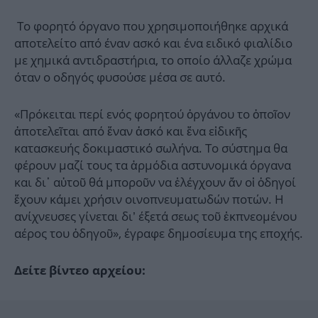
Το φορητό όργανο που χρησιμοποιήθηκε αρχικά
αποτελείτο από έναν ασκό και ένα ειδικό φιαλίδιο
με χημικά αντιδραστήρια, το οποίο άλλαζε χρώμα
όταν ο οδηγός φυσούσε μέσα σε αυτό.
«Πρόκειται περί ενός φορητού ὀργάνου το ὁποῖον
ἀποτελεῖται από ἕναν ἀσκό και ἕνα εἰδικῆς
κατασκευής δοκιμαστικό σωλήνα. Το σύστημα θα
φέρουν μαζί τους τα ἁρμόδια αστυνομικά όργανα
και δι᾿ αὐτοῦ θά μποροῦν να ἐλέγχουν ἄν οἱ ὀδηγοί
ἔχουν κάμει χρήσιν οινοπνευματωδών ποτών. Η
ανίχνευσες γίνεται δι’ έξετά σεως τοῦ ἐκπνεομένου
αέρος του ὁδηγοῦ», έγραφε δημοσίευμα της εποχής.
Δείτε βίντεο αρχείου: