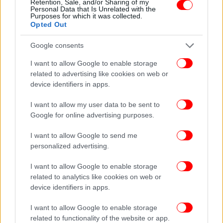
Retention, Sale, and/or Sharing of my
Personal Data that Is Unrelated with the
Purposes for which it was collected.
Opted Out
Google consents
I want to allow Google to enable storage
related to advertising like cookies on web or
device identifiers in apps.
I want to allow my user data to be sent to
Google for online advertising purposes.
I want to allow Google to send me
personalized advertising.
Σύμφωνα με την ισχύουσα νομοθεσία, ένας οδηγός
I want to allow Google to enable storage
θεωρείται ότι βρίσκεται υπό την επήρεια αλκοόλ
related to analytics like cookies on web or
όταν η συγκέντρωση οινοπνεύματος υπερβαίνει τα
device identifiers in apps.
0,50 γραμμάρια ανά λίτρο αίματος ή τα 0,25
χιλιοστά του γραμμαρίου ανά λίτρο εκπνεόμενου
I want to allow Google to enable storage
αέρα.
related to functionality of the website or app.