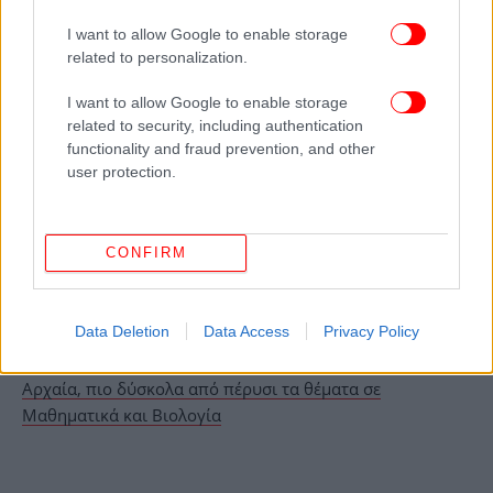
I want to allow Google to enable storage
Η υπέρβαση των ορίων αυτών συνεπάγεται
related to personalization.
πρόστιμα, αφαίρεση διπλώματος και, στις
σοβαρότερες περιπτώσεις, ποινικές κυρώσεις.
I want to allow Google to enable storage
related to security, including authentication
functionality and fraud prevention, and other
ΟΛΕΣ ΟΙ ΕΙΔΗΣΕΙΣ
user protection.
Φωτό και βίντεο σοκ από την επίθεση του Ιράν στο
διεθνές αεροδρόμιο του Κουβέιτ -Εικόνες απόλυτης
καταστροφής, ένας νεκρός
CONFIRM
Άδωνις: «Έτσι βρέθηκα στο ίδιο τραπέζι με τον
Ανδρουλάκη στον Μασούτη -Γι' αυτό έκανε διαρροή, δεν
κάνει για την πολιτική αυτός ο άνθρωπος»
Data Deletion
Data Access
Privacy Policy
Πανελλαδικές 2026: Για πολύ καλά διαβασμένους τα
Αρχαία, πιο δύσκολα από πέρυσι τα θέματα σε
Μαθηματικά και Βιολογία