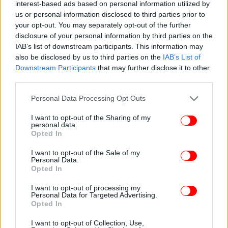
interest-based ads based on personal information utilized by
Σήμερα, 59 χρόνια αργότερα, το αλκοτέστ έχει
us or personal information disclosed to third parties prior to
γέινει ένα από τα βασικότερα εργαλεία της
your opt-out. You may separately opt-out of the further
Τροχαίας, στην μάχη κατά της πρόκλησης
disclosure of your personal information by third parties on the
ατυχημάτων.
IAB’s list of downstream participants. This information may
also be disclosed by us to third parties on the
IAB’s List of
Downstream Participants
that may further disclose it to other
third parties.
Please note that this website/app uses one or more Google
Personal Data Processing Opt Outs
services and may gather and store information including but
not limited to your visit or usage behaviour. You may click to
I want to opt-out of the Sharing of my
personal data.
grant or deny consent to Google and its third-party tags to
Opted In
use your data for below specified purposes in below Google
consent section.
I want to opt-out of the Sale of my
Personal Data.
Opted In
I want to opt-out of processing my
Personal Data for Targeted Advertising.
Opted In
I want to opt-out of Collection, Use,